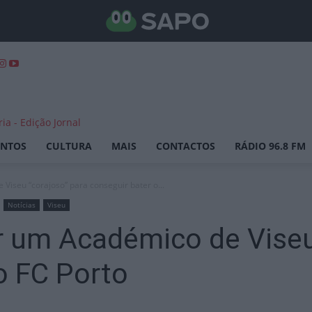
ENTOS
CULTURA
MAIS
CONTACTOS
RÁDIO 96.8 FM
Viseu “corajoso” para conseguir bater o...
Notícias
Viseu
r um Académico de Viseu
o FC Porto