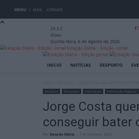
MENU
MAIL
JORNAIS
29.3
C
Viseu
Quinta-feira, 6 de Agosto de 2026
Estação Diária – Edição Jornal
INÍCIO
NOTÍCIAS
DESPORTO
EV
Início
Desporto
Jorge Costa quer um Académico de 
Desporto
Destaques
Informação
Informação Regional
Jorge Costa que
conseguir bater 
Por
Estação Diária
-
7 de Fevereiro, 2023