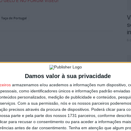
V
Taça de Portugal
s
i
6 
Próximo artigo
Damos valor à sua privacidade
ta
Nelas: Equipa multidisciplinar nas escolas
L
ceiros
armazenamos e/ou acedemos a informações num dispositivo, c
para combater o abandono escolar
a
essoais, como identificadores únicos e informações padrão enviadas 
conteúdos personalizados, medição de publicidade e conteúdos, pesqui
6 
serviços.
Com a sua permissão, nós e os nossos parceiros poderemos 
ção precisos através da procura de dispositivos. Poderá clicar para co
ossa parte e pela parte dos nossos 1731 parceiros, conforme descrit
utor
 clicar para recusar o consentimento ou para aceder a informações ma
erências antes de dar consentimento.
Tenha em atenção que algum pr