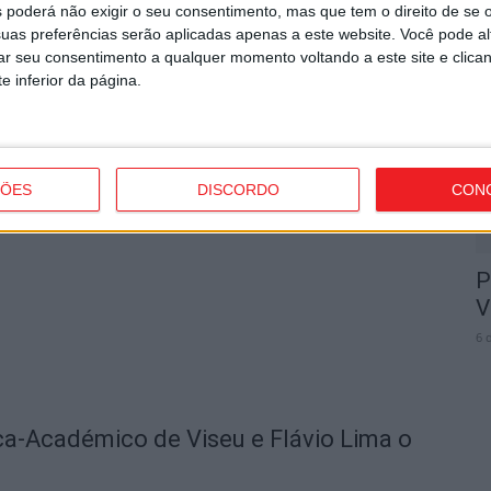
 poderá não exigir o seu consentimento, mas que tem o direito de se 
F
uas preferências serão aplicadas apenas a este website. Você pode al
rar seu consentimento a qualquer momento voltando a este site e clica
o
e inferior da página.
B
6 
icializou contratação de Andro Babić
ÇÕES
DISCORDO
CON
P
V
6 
ica-Académico de Viseu e Flávio Lima o