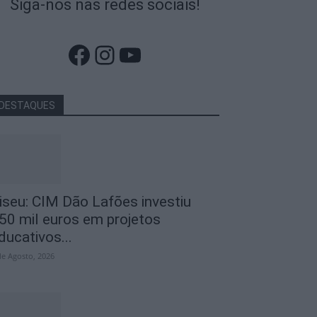
Siga-nos nas redes sociais!
Facebook
Instagram
YouTube
DESTAQUES
iseu: CIM Dão Lafões investiu
50 mil euros em projetos
ducativos...
de Agosto, 2026