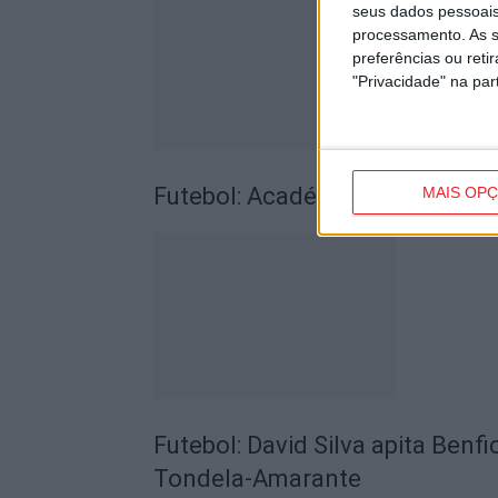
seus dados pessoais
processamento. As s
preferências ou reti
"Privacidade" na part
Futebol: Académico de Viseu of
MAIS OP
Futebol: David Silva apita Benf
Tondela-Amarante