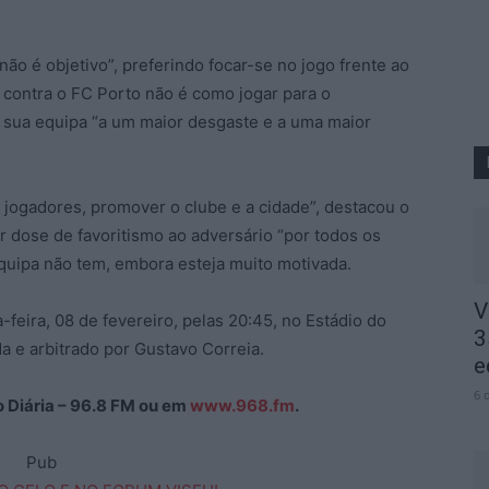
não é objetivo”, preferindo focar-se no jogo frente ao
 contra o FC Porto não é como jogar para o
a sua equipa “a um maior desgaste e a uma maior
jogadores, promover o clube e a cidade”, destacou o
r dose de favoritismo ao adversário “por todos os
quipa não tem, embora esteja muito motivada.
V
feira, 08 de fevereiro, pelas 20:45, no Estádio do
3
a e arbitrado por Gustavo Correia.
e
6 
ão Diária – 96.8 FM ou em
www.968.fm
.
Pub