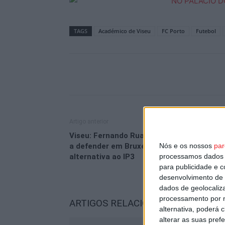
TAGS
Académico de Viseu
FC Porto
Futebol
Artigo anterior
Viseu: Fernando Ruas desafia António Cos
a defender em Bruxelas uma autoestrada
Nós e os nossos
par
alternativa ao IP3
processamos dados p
para publicidade e 
desenvolvimento de 
dados de geolocaliza
processamento por n
ARTIGOS RELACIONADOS
Mais do a
alternativa, poderá
alterar as suas pref