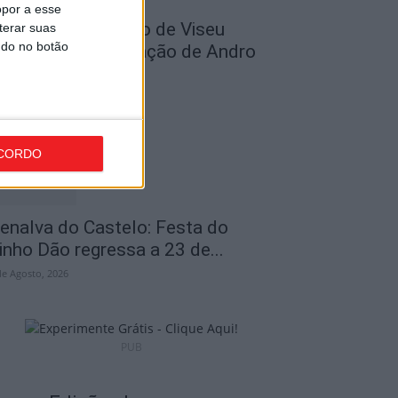
opor a esse
utebol: Académico de Viseu
terar suas
ndo no botão
ficializou contratação de Andro
abić
de Agosto, 2026
CORDO
enalva do Castelo: Festa do
inho Dão regressa a 23 de...
de Agosto, 2026
PUB