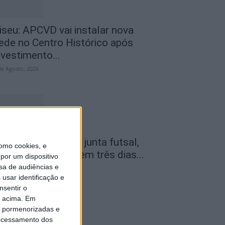
iseu: APCVD vai instalar nova
ede no Centro Histórico após
nvestimento...
de Agosto, 2026
amego: Youth Cup junta futsal,
omo cookies, e
ndebol e voleibol em três dias...
por um dispositivo
sa de audiências e
de Agosto, 2026
usar identificação e
nsentir o
o acima. Em
is pormenorizadas e
ocessamento dos