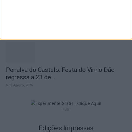
Futebol: Académico de Viseu oficializou
contratação de Andro Babić
6 de Agosto, 2026
Penalva do Castelo: Festa do Vinho Dão
regressa a 23 de...
6 de Agosto, 2026
PUB
Edições Impressas