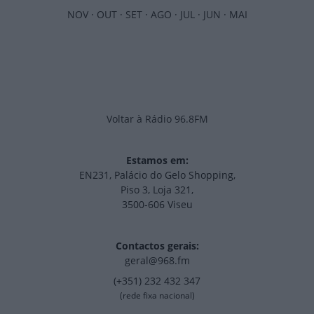
NOV
·
OUT
·
SET
·
AGO
·
JUL
·
JUN
·
MAI
Voltar à Rádio 96.8FM
Estamos em:
EN231, Palácio do Gelo Shopping,
Piso 3, Loja 321,
3500-606 Viseu
Contactos gerais:
geral@968.fm
(+351) 232 432 347
(rede fixa nacional)