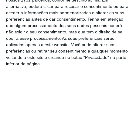
nossos 1731 parceiros, conforme descrito acima. Em
(SPEM), Associação Todos com a Esclerose Múltipla
alternativa, poderá clicar para recusar o consentimento ou para
(TEM) e da Merck, lançada a propósito do Dia Mundial da
aceder a informações mais pormenorizadas e alterar as suas
Esclerose Múltipla, que se assinala a 30 de maio.
preferências antes de dar consentimento.
Tenha em atenção
que algum processamento dos seus dados pessoais poderá
Protagonizada pela atriz Ana Marta Ferreira, chama a
não exigir o seu consentimento, mas que tem o direito de se
atenção para as escolhas que, no caso das pessoas com
opor a esse processamento. As suas preferências serão
esclerose múltipla, podem mesmo mudar o rumo das
aplicadas apenas a este website. Você pode alterar suas
suas vidas: como a escolha de procurar ajuda ou a
preferências ou retirar seu consentimento a qualquer momento
escolha de uma vida com qualidade.
voltando a este site e clicando no botão "Privacidade" na parte
inferior da página.
Através de vídeos, partilhados nas redes sociais, Ana
Marta Ferreira mostra como escolhas por vezes
aparentemente simples podem mudar o rumo de uma
vida. E isso pode acontecer durante a prática de surf,
com a escolha da onda perfeita, no momento certo; com
a escolha de uma carreira profissional ou, no caso da
esclerose múltipla, com a escolha de procurar ajuda e de
gerir, da melhor forma, a doença.