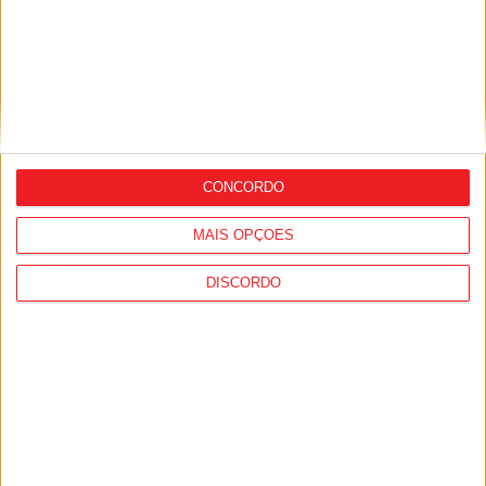
Cadeia de Hotéis do Grupo Visabeira
100% pet friendly: Animais de companhia
“são bem-vindos”
CONCORDO
MAIS OPÇÕES
DISCORDO
Montebelo Hotel & Resorts lança
programas de Verão com descontos
progressivos