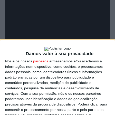
Damos valor à sua privacidade
Nós e os nossos
parceiros
armazenamos e/ou acedemos a
informações num dispositivo, como cookies, e processamos
Todos os dias temos que fazer escolhas e tomar
dados pessoais, como identificadores únicos e informações
decisões
. Às vezes mais fáceis, outras mais difíceis. Mas
padrão enviadas por um dispositivo para publicidade e
conteúdos personalizados, medição de publicidade e
todas elas desencadeiam uma consequência – com maior
conteúdos, pesquisa de audiências e desenvolvimento de
e menor impacto. São estas escolhas, mas sobretudo as
serviços.
Com a sua permissão, nós e os nossos parceiros
‘escolhas certas’, que servem de mote para uma
poderemos usar identificação e dados de geolocalização
campanha da Associação Nacional de Esclerose Múltipla
precisos através da procura de dispositivos. Poderá clicar para
consentir o processamento por nossa parte e pela parte dos
(ANEM), Sociedade Portuguesa de Esclerose Múltipla