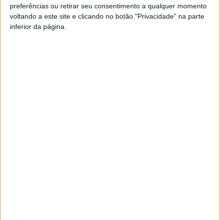
preferências ou retirar seu consentimento a qualquer momento
Todos estes cortes na A24 acontecerão entre as
06:00
e
voltando a este site e clicando no botão "Privacidade" na parte
as
22:00
.
inferior da página.
Esta e outras notícias para ouvir na Estação Diária – 96.8
FM ou em
www.968.fm
.
Pub
TAGS
A24
Fast X
Filmagens
Velocidade Furiosa
Viseu
Artigo anterior
Próximo artigo