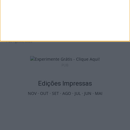
Incêndios: Viseu é o segundo distrito do
país com mais área...
7 de Agosto, 2026
PUB
Edições Impressas
NOV
·
OUT
·
SET
·
AGO
·
JUL
·
JUN
·
MAI