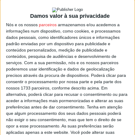
Assim, terça-feira a A24 fecha entre o nó Moimenta da
Beira – Lamego e o nó Armamar – Valdigem, e na quarta-
Damos valor à sua privacidade
feira, entre o nó do Carvalhal e o de Castro Daire Norte.
Nós e os nossos
parceiros
armazenamos e/ou acedemos a
informações num dispositivo, como cookies, e processamos
dados pessoais, como identificadores únicos e informações
Quinta-feira, a A24 fecha mais a Norte, já no distrito de
padrão enviadas por um dispositivo para publicidade e
Vila Real, entre o nó do Peso da Régua e o de Nogueira.
conteúdos personalizados, medição de publicidade e
conteúdos, pesquisa de audiências e desenvolvimento de
Já em julho haverá mais alguns cortes, primeiro mais a
serviços.
Com a sua permissão, nós e os nossos parceiros
poderemos usar identificação e dados de geolocalização
Norte, e depois entre 14 e 15 de julho, de novo nos dois
precisos através da procura de dispositivos. Poderá clicar para
troços da A24 em Viseu que estarão cortados esta terça
consentir o processamento por nossa parte e pela parte dos
e também na quarta.
nossos 1733 parceiros, conforme descrito acima. Em
alternativa, poderá clicar para recusar o consentimento ou para
aceder a informações mais pormenorizadas e alterar as suas
Mais a Norte, no distrito de Vila Real, a A24 encerra nos
preferências antes de dar consentimento.
Tenha em atenção
dias 19, 20 e 21 o troço entre Vilarinho da Samardã e Vila
que algum processamento dos seus dados pessoais poderá
Pouca de Aguiar, e de 22 a 26 de julho, entre o nó de
não exigir o seu consentimento, mas que tem o direito de se
Peso da Régua e o de Nogueira.
opor a esse processamento. As suas preferências serão
aplicadas apenas a este website. Você pode alterar suas