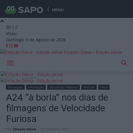
MENU
20.1
C
Viseu
Domingo, 9 de Agosto de 2026
Estação Diária – Edição Jornal
Início
Destaques
Destaques
Informação
Informação Regional
Notícias
Viseu
A24 “à borla” nos dias de
filmagens de Velocidade
Furiosa
Por
Estação Diária
-
27 de Junho, 2022