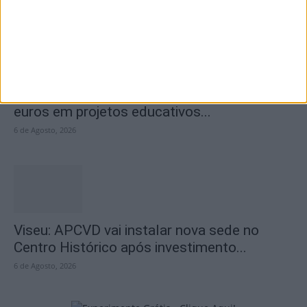
Viseu: CIM Dão Lafões investiu 350 mil
euros em projetos educativos...
6 de Agosto, 2026
Viseu: APCVD vai instalar nova sede no
Centro Histórico após investimento...
6 de Agosto, 2026