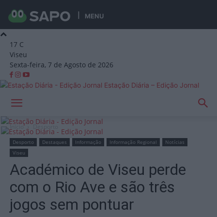
MENU
17
C
Viseu
Sexta-feira, 7 de Agosto de 2026
Estação Diária – Edição Jornal
Início
Desporto
Desporto
Destaques
Informação
Informação Regional
Notícias
Viseu
Académico de Viseu perde
com o Rio Ave e são três
jogos sem pontuar