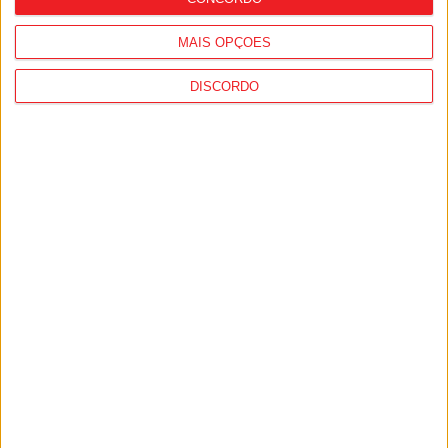
MAIS OPÇÕES
DISCORDO
Viseu: CIM Dão Lafões investiu 350 mil
euros em projetos educativos que
envolveram mais de 27 mil alunos