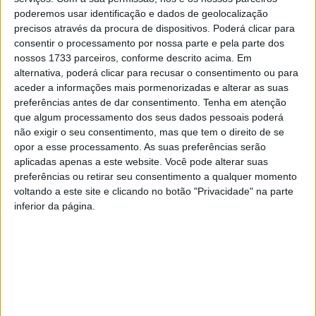
poderemos usar identificação e dados de geolocalização
O Rio Ave foi mais impetuoso na segunda parte e
precisos através da procura de dispositivos. Poderá clicar para
consentir o processamento por nossa parte e pela parte dos
colocou-se em vantagem aos 56 minutos, com Aziz a
nossos 1733 parceiros, conforme descrito acima. Em
cabecear para o fundo da baliza, após um mau alívio da
alternativa, poderá clicar para recusar o consentimento ou para
defesa do Académico de Viseu à entrada da pequena
aceder a informações mais pormenorizadas e alterar as suas
área.
preferências antes de dar consentimento.
Tenha em atenção
que algum processamento dos seus dados pessoais poderá
não exigir o seu consentimento, mas que tem o direito de se
Pouco depois, o Rio Ave esteve perto de ampliar a
opor a esse processamento. As suas preferências serão
vantagem, num remate de Guga dentro da área, que
aplicadas apenas a este website. Você pode alterar suas
bateu no poste da baliza de Gril, aos 61 minutos.
preferências ou retirar seu consentimento a qualquer momento
voltando a este site e clicando no botão "Privacidade" na parte
inferior da página.
Até ao final da partida, o Académico de Viseu foi mais
pressionante, mas o Rio Ave mostrou-se seguro nas
ações defensivas e confirmou o triunfo pela margem
mínima.
Com a derrota, a terceira consecutiva nas últimas