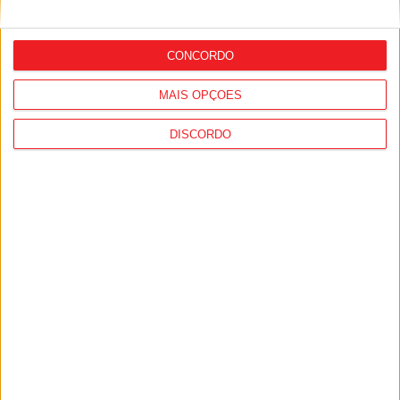
Futebol: Académico de Viseu oficializou
contratação de Andro Babić
CONCORDO
MAIS OPÇÕES
DISCORDO
Desporto: GNR registou quase 1.500
incidentes em eventos desportivos, mais
de 90% no futebol