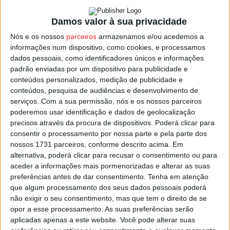
Ao que a Estação Diária apurou, com vínculo ao clube
Damos valor à sua privacidade
para a nova época estão,
Luisinho
,
Musa Yahaya
,
Yuri
Araújo
,
Tiago Mesquita
,
Vítor Bruno
,
Nuno Tomás
,
Nós e os nossos
parceiros
armazenamos e/ou acedemos a
informações num dispositivo, como cookies, e processamos
Daniel Nussbaumer
,
Mbaye
e
Cheik Niang
.
dados pessoais, como identificadores únicos e informações
padrão enviadas por um dispositivo para publicidade e
No plantel eram vários os jogadores emprestados, que
conteúdos personalizados, medição de publicidade e
deverão regressar aos clubes de origem, casos de
conteúdos, pesquisa de audiências e desenvolvimento de
serviços.
Com a sua permissão, nós e os nossos parceiros
Domen Gril
,
Bandeira
,
Famana Quizera
,
Filipe Cardoso
,
poderemos usar identificação e dados de geolocalização
Cakar
e
Adílio Santos
, enquanto em final de contrato
precisos através da procura de dispositivos. Poderá clicar para
estão, entre outros,
Fernando Ferreira
,
Romy
,
Paná
,
consentir o processamento por nossa parte e pela parte dos
Janota
,
Pedro Monteiro
,
Rafa Alves
,
Renteria
,
Ericson
,
nossos 1731 parceiros, conforme descrito acima. Em
alternativa, poderá clicar para recusar o consentimento ou para
André Claro
,
João Vasco
e
Paul Ayongo
, e em cima da
aceder a informações mais pormenorizadas e alterar as suas
mesa está a possibilidade de renovação com alguns
preferências antes de dar consentimento.
Tenha em atenção
destes atletas.
que algum processamento dos seus dados pessoais poderá
não exigir o seu consentimento, mas que tem o direito de se
opor a esse processamento. As suas preferências serão
Esta e outras notícias para ouvir na Estação Diária – 96.8
aplicadas apenas a este website. Você pode alterar suas
FM ou em
www.968.fm
.