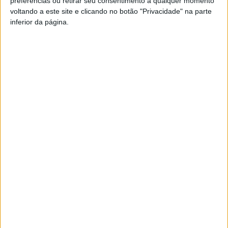
preferências ou retirar seu consentimento a qualquer momento
voltando a este site e clicando no botão "Privacidade" na parte
Pub
inferior da página.
TAGS
Académico de Viseu
Futebol
Viseu
Artigo anterior
Próximo artigo
Viseu: ‘Jardins Efémeros’ já
Armamar: Agressão com
tem nomes no cartaz
arma branca deixou uma
mulher em estado crítico