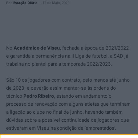
Por
Estação Diária
-
17 de Maio, 2022
No
Académico de Viseu
, fechada a época de 2021/2022
e garantida a permanência na II Liga de futebol, a SAD já
trabalha no plantel para a temporada 2022/2023.
São 10 os jogadores com contrato, pelo menos até junho
de 2023, e deverão assim manter-se às ordens do
técnico
Pedro Ribeiro
, estando em andamento o
processo de renovação com alguns atletas que terminam
a ligação ao clube no final de junho, havendo também
dúvidas sobre a possível continuidade de jogadores que
estiveram em Viseu na condição de ‘emprestados’.