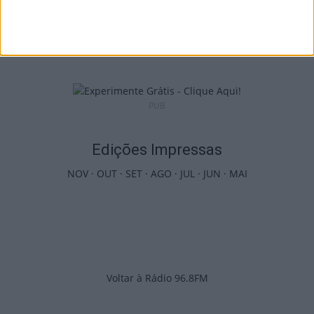
Viseu: APCVD vai instalar nova sede no
Centro Histórico após investimento...
6 de Agosto, 2026
PUB
Edições Impressas
NOV
·
OUT
·
SET
·
AGO
·
JUL
·
JUN
·
MAI
Voltar à Rádio 96.8FM