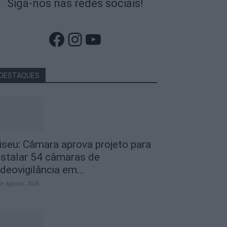
Siga-nos nas redes sociais!
Facebook
Instagram
YouTube
DESTAQUES
iseu: Câmara aprova projeto para
nstalar 54 câmaras de
ideovigilância em...
de Agosto, 2026