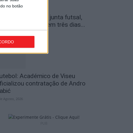
ndo no botão
amego: Youth Cup junta futsal,
ndebol e voleibol em três dias...
de Agosto, 2026
CORDO
utebol: Académico de Viseu
ficializou contratação de Andro
abić
de Agosto, 2026
PUB