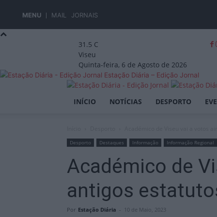
MENU
MAIL
JORNAIS
31.5
C
Viseu
Quinta-feira, 6 de Agosto de 2026
Estação Diária – Edição Jornal
INÍCIO
NOTÍCIAS
DESPORTO
EV
Início
Desporto
Académico de Viseu vai a votos ai
Desporto
Destaques
Informação
Informação Regional
Académico de Vis
antigos estatuto
Por
Estação Diária
-
10 de Maio, 2023