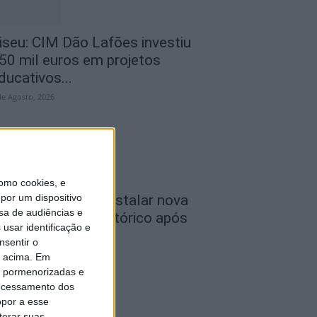
iseu: CIM Dão Lafões investiu
50 mil euros em projetos
ducativos...
de Agosto, 2026
omo cookies, e
por um dispositivo
iseu: APCVD vai instalar nova
sa de audiências e
ede no Centro Histórico após
usar identificação e
nvestimento...
nsentir o
de Agosto, 2026
o acima. Em
is pormenorizadas e
ocessamento dos
opor a esse
terar suas