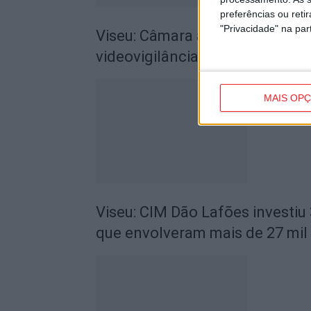
preferências ou reti
"Privacidade" na part
Viseu: Câmara aprova projeto p
videovigilância em quatro zona
MAIS OP
Viseu: CIM Dão Lafões investiu
que envolveram mais de 27 mil