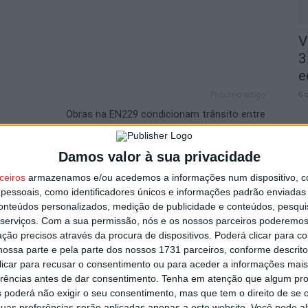
V
3
e
6 
Próximo artigo
Obras na EN229 condicionam trânsito entre
Viseu e Sátão
Damos valor à sua privacidade
ceiros
armazenamos e/ou acedemos a informações num dispositivo, c
utor
essoais, como identificadores únicos e informações padrão enviadas 
V
conteúdos personalizados, medição de publicidade e conteúdos, pesqui
s
serviços.
Com a sua permissão, nós e os nossos parceiros poderemos 
i
ção precisos através da procura de dispositivos. Poderá clicar para co
6 
ossa parte e pela parte dos nossos 1731 parceiros, conforme descrit
 clicar para recusar o consentimento ou para aceder a informações ma
erências antes de dar consentimento.
Tenha em atenção que algum pr
 poderá não exigir o seu consentimento, mas que tem o direito de se 
uas preferências serão aplicadas apenas a este website. Você pode al