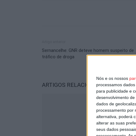
Artigo anterior
Sernancelhe: GNR deteve homem suspeito de
tráfico de droga
Nós e os nossos
par
ARTIGOS RELACIONADOS
Mais do a
processamos dados p
para publicidade e 
desenvolvimento de 
dados de geolocaliza
processamento por n
alternativa, poderá
alterar as suas pref
seus dados pessoais
processamento. As s