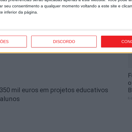
rar seu consentimento a qualquer momento voltando a este site e clica
e inferior da página.
ara instalar 54 câmaras de
L
s da cidade
a
6 
ÇÕES
DISCORDO
CON
F
o
 350 mil euros em projetos educativos
B
 alunos
6 