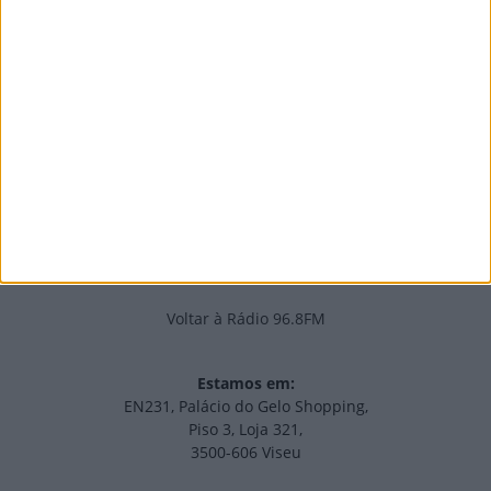
PUB
Edições Impressas
NOV
·
OUT
·
SET
·
AGO
·
JUL
·
JUN
·
MAI
Voltar à Rádio 96.8FM
Estamos em:
EN231, Palácio do Gelo Shopping,
Piso 3, Loja 321,
3500-606 Viseu