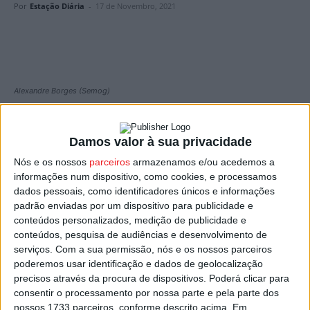
Por
Estação Diária
-
17 de Novembro, 2021
Alexandre Borges (Semog)
Castelo Branco
vai receber no fim-de-semana a edição
Damos valor à sua privacidade
2021 da
Taça de Portugal de Kartcross
onde o piloto
nelense,
Alexandre Borges
, parte com ambições de
Nós e os nossos
parceiros
armazenamos e/ou acedemos a
informações num dispositivo, como cookies, e processamos
manter na sua posse o troféu que conquistou na última
dados pessoais, como identificadores únicos e informações
edição da prova.
padrão enviadas por um dispositivo para publicidade e
conteúdos personalizados, medição de publicidade e
Revalidar a conquista de 2019, depois da pandemia ter
conteúdos, pesquisa de audiências e desenvolvimento de
cancelado a edição do ano passado, é a forma como
serviços.
Com a sua permissão, nós e os nossos parceiros
poderemos usar identificação e dados de geolocalização
Alexandre Borges pretende fechar a temporada de
precisos através da procura de dispositivos. Poderá clicar para
kartross, depois do título de vice-campeão alcançado na
consentir o processamento por nossa parte e pela parte dos
edição 2021 do campeonato nacional.
nossos 1733 parceiros, conforme descrito acima. Em