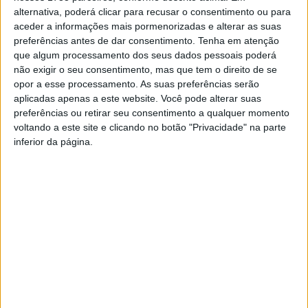
alternativa, poderá clicar para recusar o consentimento ou para
aceder a informações mais pormenorizadas e alterar as suas
Depois de ter conquistado a Taça de Portugal em Mação,
preferências antes de dar consentimento.
Tenha em atenção
em 2019, agora é em Castelo Branco que o piloto da
que algum processamento dos seus dados pessoais poderá
Nelasport quer terminar no lugar mais alto do pódio.
não exigir o seu consentimento, mas que tem o direito de se
opor a esse processamento. As suas preferências serão
aplicadas apenas a este website. Você pode alterar suas
Quanto à temporada de 2022, Alexandre Borges ainda
preferências ou retirar seu consentimento a qualquer momento
não abre o jogo, mas adianta que tem em cima da mesa
voltando a este site e clicando no botão "Privacidade" na parte
algumas propostas que está a estudar e que em breve
inferior da página.
comunicará o projeto que vai abraçar na nova temporada.
Esta e outras notícias para ouvir na Estação Diária – 96.8
FM ou em
www.968.fm
.
Pub