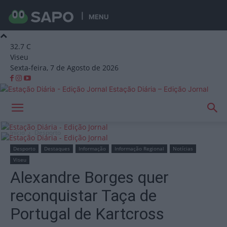
MENU
32.7
C
Viseu
Sexta-feira, 7 de Agosto de 2026
Estação Diária – Edição Jornal
Início
Desporto
Desporto
Destaques
Informação
Informação Regional
Notícias
Viseu
Alexandre Borges quer
reconquistar Taça de
Portugal de Kartcross