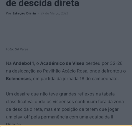
de descida direta
Por
Estação Diária
-
27 de Março, 2023
Foto: Gil Peres
Na
Andebol 1
, o
Académico de Viseu
perdeu por 32-28
na deslocação ao Pavilhão Acácio Rosa, onde defrontou o
Belenenses
, em partida da jornada 18 do campeonato.
Um desaire que não teve grandes reflexos na tabela
classificativa, onde os viseenses continuam fora da zona
de descida direta, mas em posição de terem que jogar
um play-off pela permanência com uma equipa da II
Divisão.