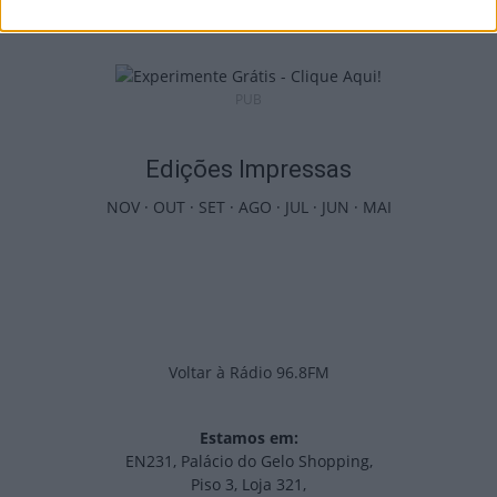
8 de Agosto, 2026
PUB
Edições Impressas
NOV
·
OUT
·
SET
·
AGO
·
JUL
·
JUN
·
MAI
Voltar à Rádio 96.8FM
Estamos em:
EN231, Palácio do Gelo Shopping,
Piso 3, Loja 321,