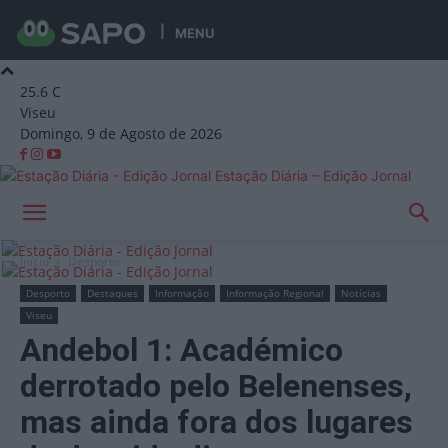
MENU
25.6
C
Viseu
Domingo, 9 de Agosto de 2026
Estação Diária – Edição Jornal
Início
Desporto
Desporto
Destaques
Informação
Informação Regional
Notícias
Viseu
Andebol 1: Académico
derrotado pelo Belenenses,
mas ainda fora dos lugares