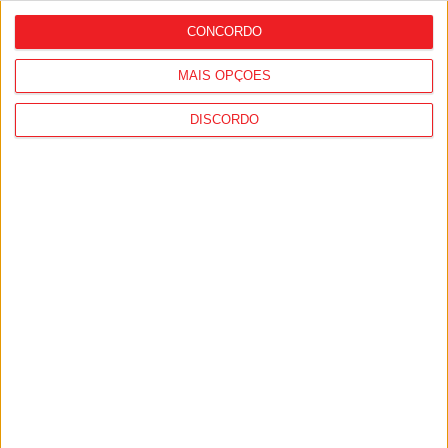
a partir de segunda-feira
CONCORDO
MAIS OPÇÕES
DISCORDO
Incêndios: Viseu é o segundo distrito do
país com mais área ardida até julho