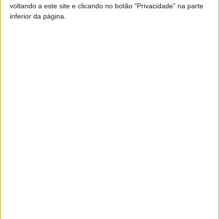
voltando a este site e clicando no botão "Privacidade" na parte
Esta e outras notícias para ouvir na Estação Diária – 96.8
inferior da página.
FM ou em
www.968.fm
.
Pub
TAGS
Académico de Viseu
Andebol 1
Viseu
Artigo anterior
Próximo artigo
CIM Viseu Dão Lafões quer
Futsal: Viseu 2001/Palácio
ligar os 14 municípios que a
do gelo empatou nos
integram com ecovias
Açores