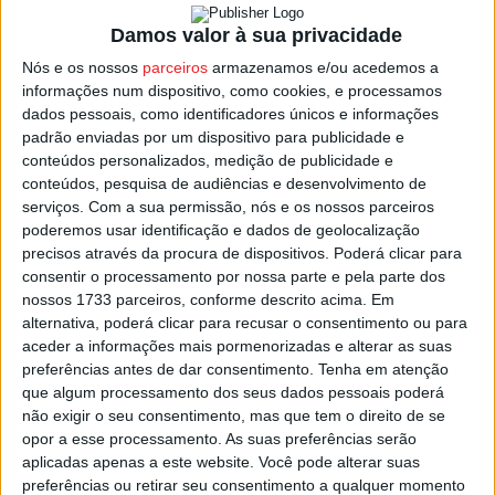
Académico de Viseu que soma 26 pontos, mais um que o
Damos valor à sua privacidade
Maia
, e mais oito pontos que o
Santo
Tirso
, nesta altura
Nós e os nossos
parceiros
armazenamos e/ou acedemos a
as três equipas que procuram escapar à descida direta.
informações num dispositivo, como cookies, e processamos
dados pessoais, como identificadores únicos e informações
padrão enviadas por um dispositivo para publicidade e
Não muito longe está o
Avanca
, com 27 pontos, mais
conteúdos personalizados, medição de publicidade e
menos um jogo que o Académico de Viseu, embora
conteúdos, pesquisa de audiências e desenvolvimento de
tenham que defrontar o
FC
Porto
.
serviços.
Com a sua permissão, nós e os nossos parceiros
poderemos usar identificação e dados de geolocalização
precisos através da procura de dispositivos. Poderá clicar para
Na próxima jornada o Académico de Viseu vai receber no
consentir o processamento por nossa parte e pela parte dos
Pavilhão Cidade de Viseu o
Sporting
, atual líder do
nossos 1733 parceiros, conforme descrito acima. Em
campeonato, equipa ainda sem qualquer derrota nos 18
alternativa, poderá clicar para recusar o consentimento ou para
jogos disputados, tendo empatado apenas por duas
aceder a informações mais pormenorizadas e alterar as suas
preferências antes de dar consentimento.
Tenha em atenção
vezes.
que algum processamento dos seus dados pessoais poderá
não exigir o seu consentimento, mas que tem o direito de se
O jogo está agendado para sábado, dia 01 de abril, pelas
opor a esse processamento. As suas preferências serão
15:00.
aplicadas apenas a este website. Você pode alterar suas
preferências ou retirar seu consentimento a qualquer momento