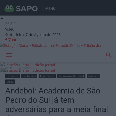
MENU
22.8
C
Viseu
Sexta-feira, 7 de Agosto de 2026
Estação Diária – Edição Jornal
Início
Desporto
Desporto
Destaques
Informação
Informação Regional
Notícias
Viseu
Andebol: Academia de São
Pedro do Sul já tem
adversárias para a meia final