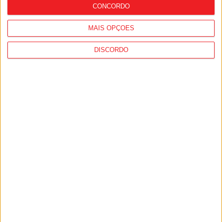
CONCORDO
MAIS OPÇÕES
DISCORDO
Futsal: Viseu 2001 cai nos quartos de
final da Taça de Portugal frente ao
Nun’Álvares