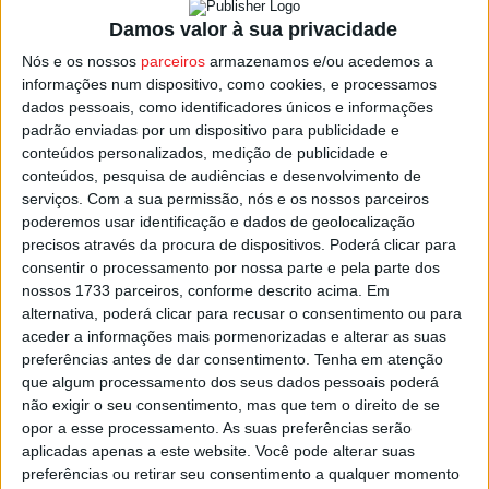
SAD, e Andebol Leça – Benfica.
Damos valor à sua privacidade
A final disputar-se-á no dia seguinte, 28 de maio, entre
Nós e os nossos
parceiros
armazenamos e/ou acedemos a
informações num dispositivo, como cookies, e processamos
os vencedores dos jogos da véspera, e todos os
dados pessoais, como identificadores únicos e informações
encontros serão no pavilhão Municipal da Maia.
padrão enviadas por um dispositivo para publicidade e
conteúdos personalizados, medição de publicidade e
A Federação de Andebol de Portugal ainda não divulgou
conteúdos, pesquisa de audiências e desenvolvimento de
a hora dos encontros, quer das meias finais quer da Final
serviços.
Com a sua permissão, nós e os nossos parceiros
poderemos usar identificação e dados de geolocalização
da edição deste ano da Taça de Portugal Feminina de
precisos através da procura de dispositivos. Poderá clicar para
Andebol.
consentir o processamento por nossa parte e pela parte dos
nossos 1733 parceiros, conforme descrito acima. Em
Esta e outras notícias para ouvir na Estação Diária – 96.8
alternativa, poderá clicar para recusar o consentimento ou para
aceder a informações mais pormenorizadas e alterar as suas
FM ou em
www.968.fm
.
preferências antes de dar consentimento.
Tenha em atenção
que algum processamento dos seus dados pessoais poderá
Pub
não exigir o seu consentimento, mas que tem o direito de se
opor a esse processamento. As suas preferências serão
aplicadas apenas a este website. Você pode alterar suas
preferências ou retirar seu consentimento a qualquer momento