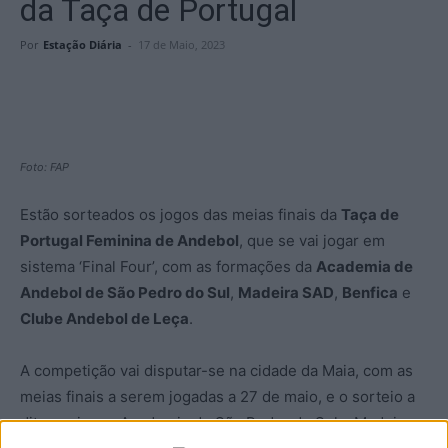
da Taça de Portugal
Por
Estação Diária
-
17 de Maio, 2023
Foto: FAP
Estão sorteados os jogos das meias finais da
Taça de
Portugal Feminina de Andebol
, que se vai jogar em
sistema ‘Final Four’, com as formações da
Academia de
Andebol de São Pedro do Sul
,
Madeira SAD
,
Benfica
e
Clube Andebol de Leça
.
A competição vai disputar-se na cidade da Maia, com as
meias finais a serem jogadas a 27 de maio, e o sorteio a
ditar os jogos Academia de São Pedro do Sul – Madeira