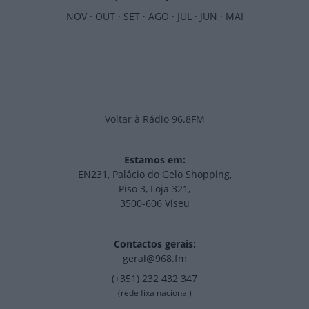
NOV
·
OUT
·
SET
·
AGO
·
JUL
·
JUN
·
MAI
Voltar à Rádio 96.8FM
Estamos em:
EN231, Palácio do Gelo Shopping,
Piso 3, Loja 321,
3500-606 Viseu
Contactos gerais:
geral@968.fm
(+351) 232 432 347
(rede fixa nacional)