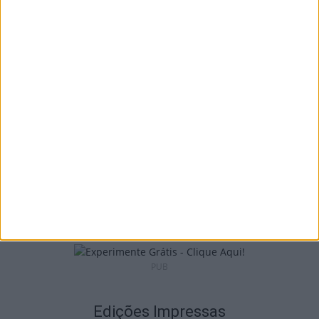
São Pedro do Sul: Governo aprova Centro
de Interpretação da Serra...
8 de Agosto, 2026
Incêndios: Viseu é o segundo distrito do
país com mais área...
7 de Agosto, 2026
PUB
Edições Impressas