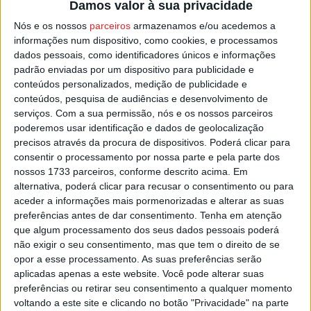
Damos valor à sua privacidade
compromisso com a promoção do desporto inclusivo e
Nós e os nossos
parceiros
armazenamos e/ou acedemos a
com o alargamento da oferta desportiva adaptada no
informações num dispositivo, como cookies, e processamos
distrito de Viseu.
dados pessoais, como identificadores únicos e informações
padrão enviadas por um dispositivo para publicidade e
O jogo é aberto ao público, com entrada livre, e a
conteúdos personalizados, medição de publicidade e
conteúdos, pesquisa de audiências e desenvolvimento de
organização convida a comunidade a apoiar os atletas
serviços.
Com a sua permissão, nós e os nossos parceiros
nesta nova etapa.
poderemos usar identificação e dados de geolocalização
precisos através da procura de dispositivos. Poderá clicar para
Esta e outras notícias para ouvir na Estação Diária – 96.8
consentir o processamento por nossa parte e pela parte dos
nossos 1733 parceiros, conforme descrito acima. Em
FM ou em
www.968.fm
.
alternativa, poderá clicar para recusar o consentimento ou para
aceder a informações mais pormenorizadas e alterar as suas
Pub
preferências antes de dar consentimento.
Tenha em atenção
que algum processamento dos seus dados pessoais poderá
não exigir o seu consentimento, mas que tem o direito de se
opor a esse processamento. As suas preferências serão
TAGS
Andebol Cadeira de Rodas
Invictus Viseu
Viseu
aplicadas apenas a este website. Você pode alterar suas
preferências ou retirar seu consentimento a qualquer momento
voltando a este site e clicando no botão "Privacidade" na parte