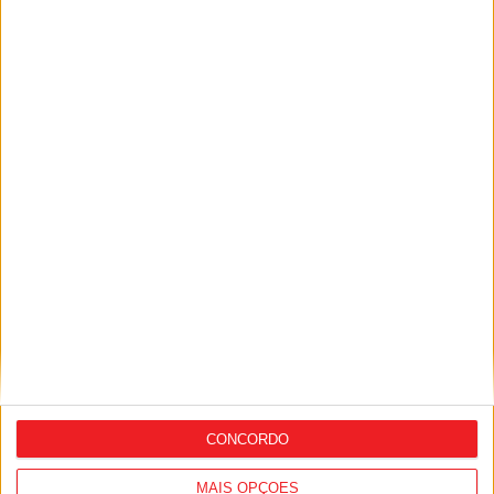
camisolas
Combustíveis: Preços devem baixar de
forma acentuada na próxima semana
CONCORDO
MAIS OPÇÕES