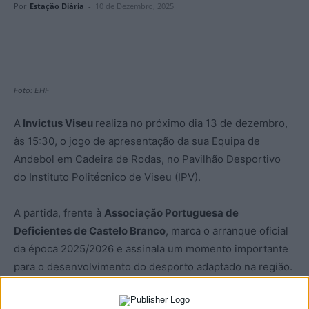
Por
Estação Diária
-
10 de Dezembro, 2025
Foto: EHF
A
Invictus Viseu
realiza no próximo dia 13 de dezembro,
às 15:30, o jogo de apresentação da sua Equipa de
Andebol em Cadeira de Rodas, no Pavilhão Desportivo
do Instituto Politécnico de Viseu (IPV).
A partida, frente à
Associação Portuguesa de
Deficientes de Castelo Branco
, marca o arranque oficial
da época 2025/2026 e assinala um momento importante
para o desenvolvimento do desporto adaptado na região.
Segundo a associação, a criação desta equipa reforça o