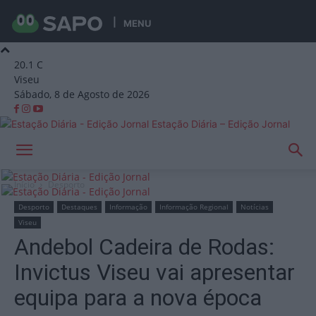
MENU
20.1
C
Viseu
Sábado, 8 de Agosto de 2026
Estação Diária – Edição Jornal
Início
Desporto
Desporto
Destaques
Informação
Informação Regional
Notícias
Viseu
Andebol Cadeira de Rodas:
Invictus Viseu vai apresentar
equipa para a nova época