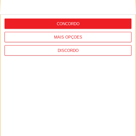
Combustíveis: Preços devem baixar de
forma acentuada na próxima semana
CONCORDO
MAIS OPÇÕES
DISCORDO
Viseu: Associação de Vila Chã de Sá
inaugura lar de 4,5 milhões com
capacidade para 63 idosos