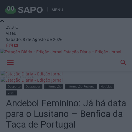
MENU
29.9
C
Viseu
Sábado, 8 de Agosto de 2026
Estação Diária – Edição Jornal
Início
Desporto
Desporto
Destaques
Informação
Informação Regional
Notícias
Viseu
Andebol Feminino: Já há data
para o Lusitano – Benfica da
Taça de Portugal