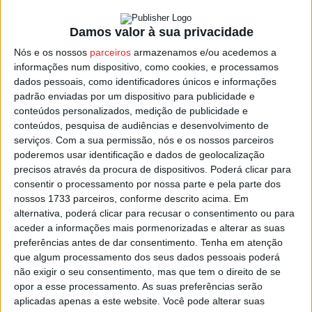
I Divisão Nacional com oito vitórias e um empate,
procuram a conquista de um troféu que lhes escapou na
Damos valor à sua privacidade
Final da época passada, onde perderam frente ao
Nós e os nossos
parceiros
armazenamos e/ou acedemos a
Madeira SAD.
informações num dispositivo, como cookies, e processamos
dados pessoais, como identificadores únicos e informações
padrão enviadas por um dispositivo para publicidade e
Lusitano de Vildemoinhos que este sábado, 30 de
conteúdos personalizados, medição de publicidade e
novembro, arranca a participação na
Zona 2
da
II Divisão
conteúdos, pesquisa de audiências e desenvolvimento de
Nacional Feminina de Andebol
, com um jogo em
São
serviços.
Com a sua permissão, nós e os nossos parceiros
poderemos usar identificação e dados de geolocalização
Pedro do Sul
, frente à equipa B da
Academia de
precisos através da procura de dispositivos. Poderá clicar para
Andebol
.
consentir o processamento por nossa parte e pela parte dos
nossos 1733 parceiros, conforme descrito acima. Em
Quanto à
Academia de Andebol de São Pedro do Sul
, as
alternativa, poderá clicar para recusar o consentimento ou para
sampedrenses viajam até Carnaxide no dia 11 de
aceder a informações mais pormenorizadas e alterar as suas
preferências antes de dar consentimento.
Tenha em atenção
dezembro, onde vão defrontar o
Assomada
, em jogo que
que algum processamento dos seus dados pessoais poderá
será disputado no Pavilhão Carlos queirós, pelas 20:45.
não exigir o seu consentimento, mas que tem o direito de se
opor a esse processamento. As suas preferências serão
Esta e outras notícias para ouvir na Estação Diária – 96.8
aplicadas apenas a este website. Você pode alterar suas