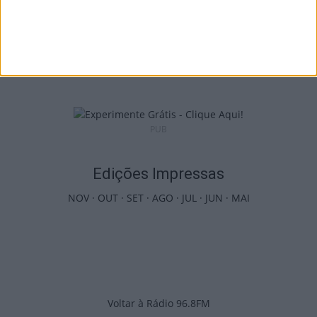
Futebol: Jogadores do Académico e
Tondela vão exibir distinções oficiais nas...
7 de Agosto, 2026
PUB
Edições Impressas
NOV
·
OUT
·
SET
·
AGO
·
JUL
·
JUN
·
MAI
Voltar à Rádio 96.8FM