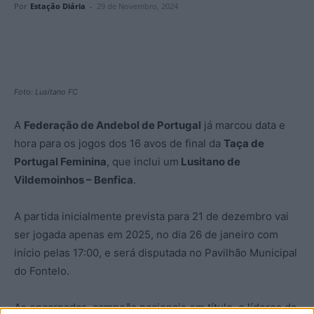
Por
Estação Diária
-
29 de Novembro, 2024
Foto: Lusitano FC
A
Federação de Andebol de Portugal
já marcou data e
hora para os jogos dos 16 avos de final da
Taça de
Portugal Feminina
, que inclui um
Lusitano de
Vildemoinhos – Benfica
.
A partida inicialmente prevista para 21 de dezembro vai
ser jogada apenas em 2025, no dia 26 de janeiro com
início pelas 17:00, e será disputada no Pavilhão Municipal
do Fontelo.
As encarnadas, campeãs nacionais em título, e líderes da