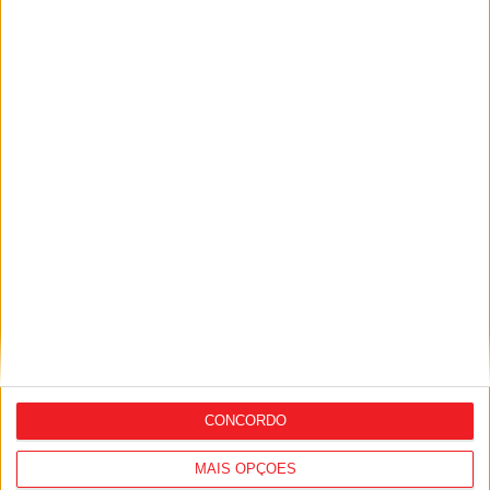
multimunicipal de água
Futebol: Académico de Viseu perto de
fechar reforço para o ataque
CONCORDO
MAIS OPÇÕES