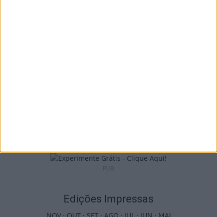
Castro Daire: Penedo do Cavaleiro para
observar o eclipse solar
5 de Agosto, 2026
Viseu: Presidente da República inaugura a
634.ª Feira de São Mateus
5 de Agosto, 2026
PUB
Edições Impressas
NOV
·
OUT
·
SET
·
AGO
·
JUL
·
JUN
·
MAI