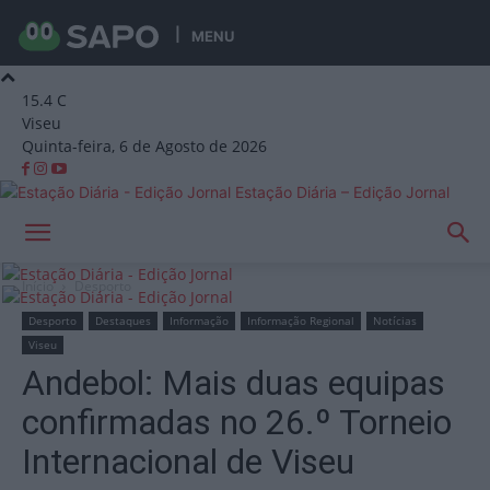
MENU
15.4
C
Viseu
Quinta-feira, 6 de Agosto de 2026
Estação Diária – Edição Jornal
Início
Desporto
Desporto
Destaques
Informação
Informação Regional
Notícias
Viseu
Andebol: Mais duas equipas
confirmadas no 26.º Torneio
Internacional de Viseu