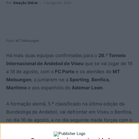
Por
Estação Diária
-
1 de Agosto, 2024
Foto: MT Melsungen
Há mais duas equipas confirmadas para o
26.º Torneio
Internacional de Andebol de Viseu
que se vai jogar de 16
a 18 de agosto, com o
FC Porto
e os alemães do
MT
Melsungen
, a juntarem-se a
Sporting
,
Benfica,
Marítimo
e aos espanhóis do
Ademar
Leon
.
A formação alemã, 5.º classificado na última edição da
Bundesliga de Andebol, vai defrontar em Viseu o Benfica,
no dia 16 de agosto, e no dia seguinte mede forças com o
vice-campeão nacional, o FC Porto.