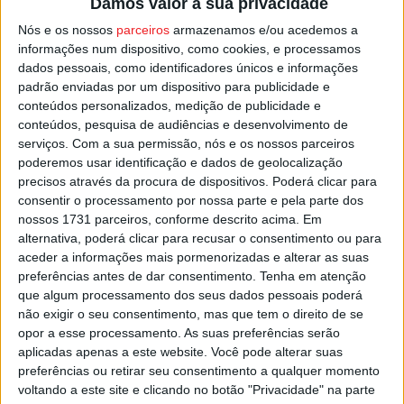
Damos valor à sua privacidade
Os espanhóis do Ademar Leon haviam já confirmado a
Nós e os nossos
parceiros
armazenamos e/ou acedemos a
presença em Viseu, avançando que uma das partidas no
informações num dispositivo, como cookies, e processamos
torneio seria frente ao Sporting Clube de Portugal.
dados pessoais, como identificadores únicos e informações
padrão enviadas por um dispositivo para publicidade e
conteúdos personalizados, medição de publicidade e
A apresentação oficial da prova, considerada de
conteúdos, pesquisa de audiências e desenvolvimento de
referência nos torneios de pré-época que se realizam em
serviços.
Com a sua permissão, nós e os nossos parceiros
Portugal, vai acontecer no dia 06 de agosto.
poderemos usar identificação e dados de geolocalização
precisos através da procura de dispositivos. Poderá clicar para
consentir o processamento por nossa parte e pela parte dos
Esta e outras notícias para ouvir na Estação Diária – 96.8
nossos 1731 parceiros, conforme descrito acima. Em
FM ou em
www.968.fm
.
alternativa, poderá clicar para recusar o consentimento ou para
aceder a informações mais pormenorizadas e alterar as suas
Pub
preferências antes de dar consentimento.
Tenha em atenção
que algum processamento dos seus dados pessoais poderá
não exigir o seu consentimento, mas que tem o direito de se
opor a esse processamento. As suas preferências serão
TAGS
Andebol
Torneio Internacional de Andebol de Viseu
aplicadas apenas a este website. Você pode alterar suas
preferências ou retirar seu consentimento a qualquer momento
Viseu
voltando a este site e clicando no botão "Privacidade" na parte