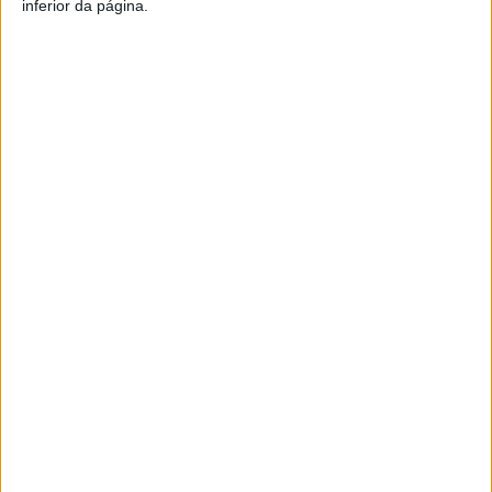
inferior da página.
Artigo anterior
Próximo artigo
Tondela: Feira de Velharias e
Incêndio em autocarro cortou
mercado Artesanatus
IP3
regressam domingo
ARTIGOS RELACIONADOS
Mais do autor