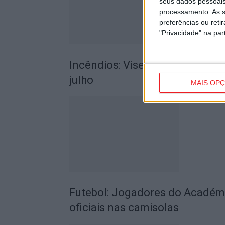
seus dados pessoais
processamento. As s
preferências ou reti
"Privacidade" na part
Incêndios: Viseu é o segundo di
julho
MAIS OP
Futebol: Jogadores do Académic
oficiais nas camisolas