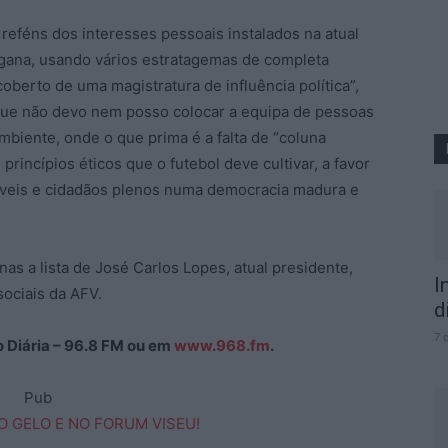
 reféns dos interesses pessoais instalados na atual
ngana, usando vários estratagemas de completa
oberto de uma magistratura de influência política”,
que não devo nem posso colocar a equipa de pessoas
biente, onde o que prima é a falta de “coluna
 princípios éticos que o futebol deve cultivar, a favor
áveis e cidadãos plenos numa democracia madura e
as a lista de José Carlos Lopes, atual presidente,
I
sociais da AFV.
d
7 
ão Diária – 96.8 FM ou em
www.968.fm
.
Pub