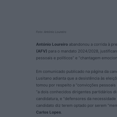
Foto: António Loureiro
António
Loureiro
abandonou a corrida à pr
(AFV)
para o mandato 2024/2028, justifican
pessoais e políticos” e “chantagem emocion
Em comunicado publicado na página da candi
Lusitano adianta que a desistência às eleiç
tomou por respeito a “convicções pessoais e
“a dois conhecidos dirigentes partidários di
candidatura, e “defensores da necessidade 
candidato diz terem optado por serem “memb
Carlos
Lopes
.