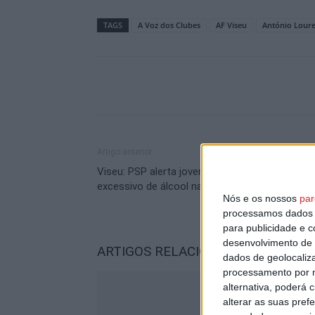
TAGS
A Voz dos Clubes
AF Viseu
António Loure
Artigo anterior
Viseu: PSP alerta jovens para o consumo
excessivo de álcool nas viagens de finalistas
Nós e os nossos
par
processamos dados p
para publicidade e 
desenvolvimento de 
ARTIGOS RELACIONADOS
Mais do a
dados de geolocaliza
processamento por n
alternativa, poderá
alterar as suas pref