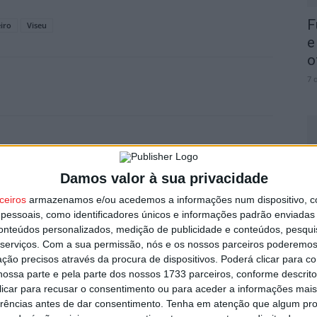
F
iro
Viseu
e
o
7 
Próximo artigo
Nelas: GNR deteve três pessoas suspeitas de
Damos valor à sua privacidade
C
tráfico de droga
b
ceiros
armazenamos e/ou acedemos a informações num dispositivo, c
essoais, como identificadores únicos e informações padrão enviadas 
p
conteúdos personalizados, medição de publicidade e conteúdos, pesqui
7 
serviços.
Com a sua permissão, nós e os nossos parceiros poderemos 
utor
ção precisos através da procura de dispositivos. Poderá clicar para co
ossa parte e pela parte dos nossos 1733 parceiros, conforme descrit
 clicar para recusar o consentimento ou para aceder a informações ma
erências antes de dar consentimento.
Tenha em atenção que algum pr