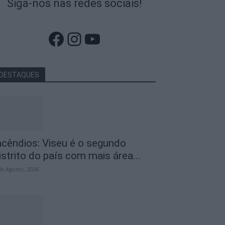
Siga-nos nas redes sociais!
Facebook
Instagram
YouTube
DESTAQUES
ncêndios: Viseu é o segundo
istrito do país com mais área...
de Agosto, 2026