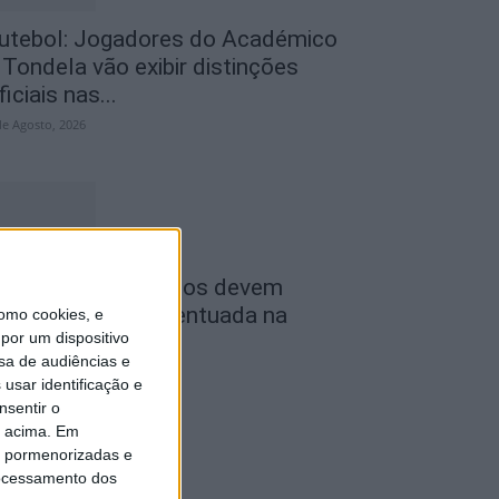
utebol: Jogadores do Académico
 Tondela vão exibir distinções
ficiais nas...
de Agosto, 2026
ombustíveis: Preços devem
aixar de forma acentuada na
omo cookies, e
por um dispositivo
róxima semana
sa de audiências e
de Agosto, 2026
usar identificação e
nsentir o
o acima. Em
is pormenorizadas e
ocessamento dos