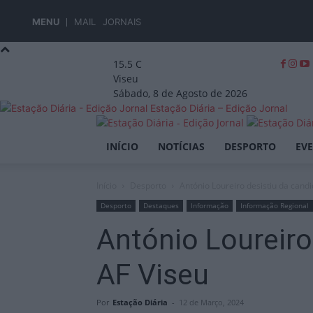
MENU
MAIL
JORNAIS
15.5
C
Viseu
Sábado, 8 de Agosto de 2026
Estação Diária – Edição Jornal
INÍCIO
NOTÍCIAS
DESPORTO
EV
Início
Desporto
António Loureiro desistiu da cand
Desporto
Destaques
Informação
Informação Regional
António Loureiro
AF Viseu
Por
Estação Diária
-
12 de Março, 2024