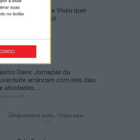
opor a esse
terar suas
 Liga: Académico de Viseu quer
ndo no botão
ravar Benfica na Luz
de Agosto, 2026
CORDO
astro Daire: Jornadas da
uventude arrancam com seis dias
e atividades...
de Agosto, 2026
PUB