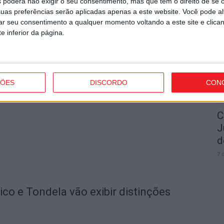
 poderá não exigir o seu consentimento, mas que tem o direito de se 
uas preferências serão aplicadas apenas a este website. Você pode al
I
rar seu consentimento a qualquer momento voltando a este site e clica
t
e inferior da página.
7 
strito do país com mais área ardida até
ÇÕES
DISCORDO
CON
C
J
d
7 
o e Tondela vão exibir distinções