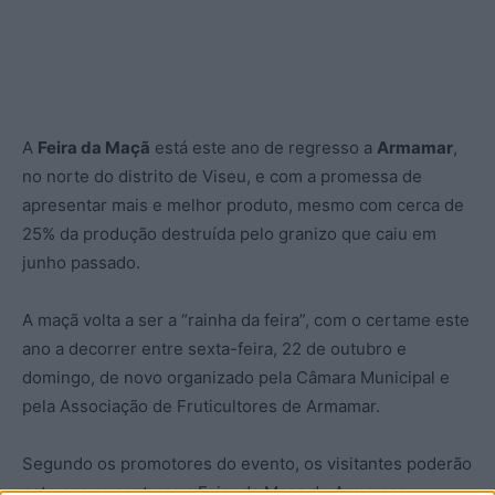
A
Feira da Maçã
está este ano de regresso a
Armamar
,
no norte do distrito de Viseu, e com a promessa de
apresentar mais e melhor produto, mesmo com cerca de
25% da produção destruída pelo granizo que caiu em
junho passado.
A maçã volta a ser a “rainha da feira”, com o certame este
ano a decorrer entre sexta-feira, 22 de outubro e
domingo, de novo organizado pela Câmara Municipal e
pela Associação de Fruticultores de Armamar.
Segundo os promotores do evento, os visitantes poderão
este ano encontrar na Feira da Maça de Armamar,