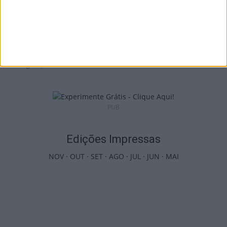
Futebol: David Silva apita Benfica-
Académico de Viseu e Flávio Lima o...
5 de Agosto, 2026
PUB
Edições Impressas
NOV
·
OUT
·
SET
·
AGO
·
JUL
·
JUN
·
MAI