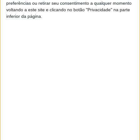
preferências ou retirar seu consentimento a qualquer momento
formato digital, devido à pandemia, regressa este ano no
voltando a este site e clicando no botão "Privacidade" na parte
seu formato tradicional e com um programa que inclui
inferior da página.
espetáculos de palco e animação de rua.
Esta e outras notícias para ouvir em desenvolvimento na
Estação Diária – 96.8 FM ou em
www.968.fm
.
Pub
TAGS
Armamar
Feira da Maça