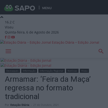
MENU
16.2
C
Viseu
Quinta-feira, 6 de Agosto de 2026
Estação Diária – Edição Jornal
Início
Destaques
Destaques
Informação
Informação Regional
Notícias
Viseu
Armamar: ‘Feira da Maça’
regressa no formato
tradicional
Por
Estação Diária
-
21 de Outubro, 2021