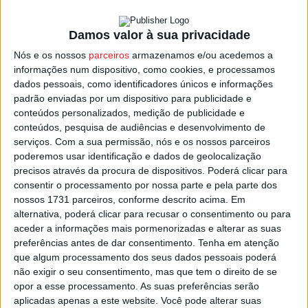
produto de grande qualidade, quer ao nível de calibre do
fruto quer da quantidade maçã que estará disponível no
Damos valor à sua privacidade
certame.
Nós e os nossos
parceiros
armazenamos e/ou acedemos a
informações num dispositivo, como cookies, e processamos
dados pessoais, como identificadores únicos e informações
Segundo a autarquia de Armamar, a qualidade do produto
padrão enviadas por um dispositivo para publicidade e
deverá ter reflexo no preço final que este ano deverá ser
conteúdos personalizados, medição de publicidade e
mais elevado em comparação com os anos anteriores,
conteúdos, pesquisa de audiências e desenvolvimento de
proporcionando um bom retorno financeiro aos
serviços.
Com a sua permissão, nós e os nossos parceiros
poderemos usar identificação e dados de geolocalização
produtores da região.
precisos através da procura de dispositivos. Poderá clicar para
consentir o processamento por nossa parte e pela parte dos
Um aumento de preço que segundo os organizadores da
nossos 1731 parceiros, conforme descrito acima. Em
feira reflete ainda os custos de produção numa altura em
alternativa, poderá clicar para recusar o consentimento ou para
aceder a informações mais pormenorizadas e alterar as suas
que os preços com combustíveis e com a energia elétrica
preferências antes de dar consentimento.
Tenha em atenção
que alimenta os sistemas de armazenagem de frio, estão
que algum processamento dos seus dados pessoais poderá
nos valores mais altos dos últimos anos.
não exigir o seu consentimento, mas que tem o direito de se
opor a esse processamento. As suas preferências serão
aplicadas apenas a este website. Você pode alterar suas
Depois de em 2020 a feira se ter realizado apenas em