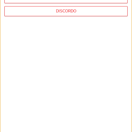
municipal de 150 mil euros
DISCORDO
Viseu: Concurso nacional de argumentos
para curtas abre candidaturas com
prémio de mil euros