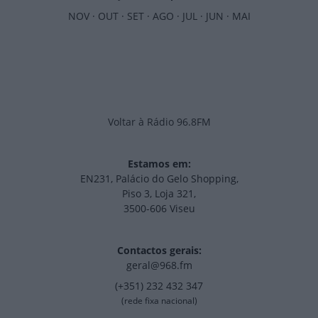
NOV
·
OUT
·
SET
·
AGO
·
JUL
·
JUN
·
MAI
Voltar à Rádio 96.8FM
Estamos em:
EN231, Palácio do Gelo Shopping,
Piso 3, Loja 321,
3500-606 Viseu
Contactos gerais:
geral@968.fm
(+351) 232 432 347
(rede fixa nacional)