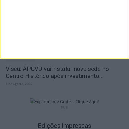
Viseu: CIM Dão Lafões investiu 350 mil
euros em projetos educativos...
6 de Agosto, 2026
Viseu: APCVD vai instalar nova sede no
Centro Histórico após investimento...
6 de Agosto, 2026
PUB
Edições Impressas