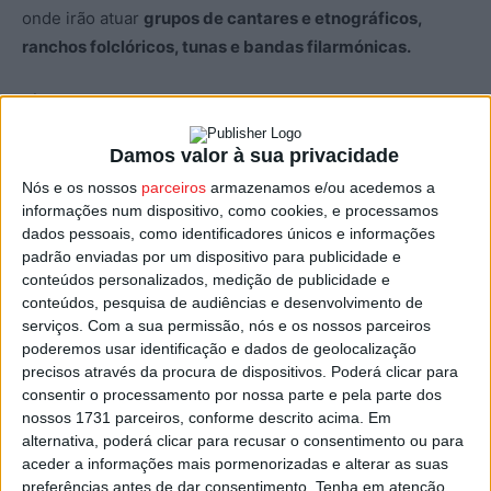
onde irão atuar
grupos de cantares e etnográficos,
ranchos folclóricos, tunas e bandas filarmónicas.
“É um regresso feliz e muito aguardado deste conjunto
de realizações que comprovam a autenticidade do nosso
Damos valor à sua privacidade
território”, salienta o Presidente da Câmara Municipal de
Viseu, Dr. Fernando Ruas. “As Festas Populares de Viseu
Nós e os nossos
parceiros
armazenamos e/ou acedemos a
informações num dispositivo, como cookies, e processamos
são uma das joias da nossa agenda cultural e é com
dados pessoais, como identificadores únicos e informações
especial agrado que registo todas estas sinergias criadas
padrão enviadas por um dispositivo para publicidade e
na comunidade para a sua concretização”, afirma o
conteúdos personalizados, medição de publicidade e
autarca.
conteúdos, pesquisa de audiências e desenvolvimento de
serviços.
Com a sua permissão, nós e os nossos parceiros
poderemos usar identificação e dados de geolocalização
Sábado à noite,
dia 18
, está reservado para o desfile e
precisos através da procura de dispositivos. Poderá clicar para
concurso das
Marchas dos Santos Populares,
contando
consentir o processamento por nossa parte e pela parte dos
com cerca de 700 participantes. Pelas 21h30, oito
grupos
nossos 1731 parceiros, conforme descrito acima. Em
alternativa, poderá clicar para recusar o consentimento ou para
de marchantes
desfilarão pela Avenida 25 de Abril, rumo
aceder a informações mais pormenorizadas e alterar as suas
à Praça da República, mostrando os seus trajes e
preferências antes de dar consentimento.
Tenha em atenção