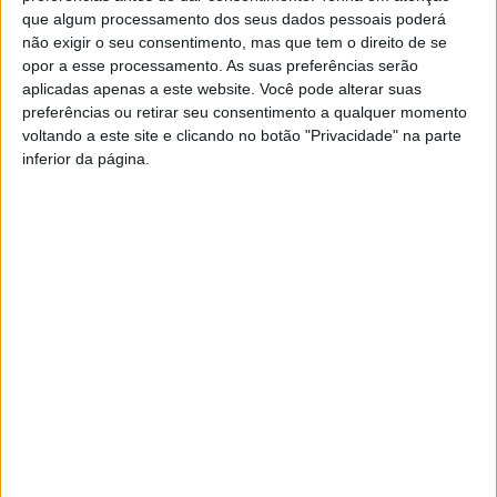
coreografias.
que algum processamento dos seus dados pessoais poderá
não exigir o seu consentimento, mas que tem o direito de se
opor a esse processamento. As suas preferências serão
Domingo,
dia 19
, as
Cavalhadas de Teivas
, pelas 15h00,
aplicadas apenas a este website. Você pode alterar suas
rumam ao centro da cidade para celebrar 369 ano de
preferências ou retirar seu consentimento a qualquer momento
tradição, com a célebre “Dança da Morgadinha”. O tema
voltando a este site e clicando no botão "Privacidade" na parte
eleito para 2022 é “A Paz”.
inferior da página.
Na manhã de São João,
dia 24
de junho, pelas 09h00,
saem à rua as
Cavalhadas de Vildemoinhos
, com 15
carros alegóricos.
O programa de celebrações encerra no dia 26, com um
Encontro de Músicas Tradicionais e Folclore pelas 15h00;
a atuação da Banda Sinfónica da PSP pelas 21h30 e da
Infantuna Cidade de Viseu pelas 22h30.
Para a Vereadora da Cultura, Turismo e Património, Dr.ª