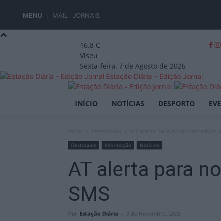
MENU
MAIL
JORNAIS
16.8
C
Viseu
Sexta-feira, 7 de Agosto de 2026
Estação Diária – Edição Jornal
INÍCIO
NOTÍCIAS
DESPORTO
EV
Início
Destaques
AT alerta para novas tentativas 
Destaques
Informação
Notícias
AT alerta para no
SMS
Por
Estação Diária
-
3 de Novembro, 2025