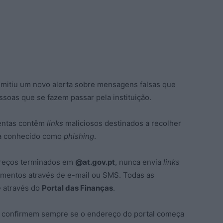
mitiu um novo alerta sobre mensagens falsas que
ssoas que se fazem passar pela instituição.
lentas contêm
links
maliciosos destinados a recolher
ma conhecido como
phishing
.
ereços terminados em
@at.gov.pt
, nunca envia
links
amentos através de e-mail ou SMS. Todas as
e através do
Portal das Finanças
.
s confirmem sempre se o endereço do portal começa