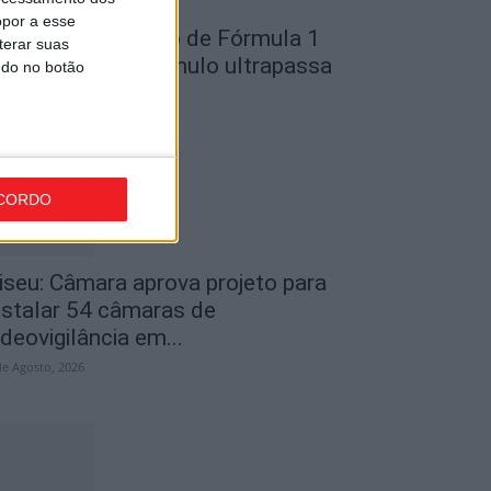
opor a esse
ondela: Exposição de Fórmula 1
terar suas
o Museu do Caramulo ultrapassa
ndo no botão
s...
de Agosto, 2026
CORDO
iseu: Câmara aprova projeto para
nstalar 54 câmaras de
ideovigilância em...
de Agosto, 2026