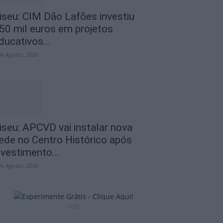
iseu: CIM Dão Lafões investiu
50 mil euros em projetos
ducativos...
de Agosto, 2026
iseu: APCVD vai instalar nova
ede no Centro Histórico após
nvestimento...
de Agosto, 2026
PUB