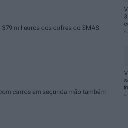
V
3
e
u 379 mil euros dos cofres do SMAS
6 
V
s
i
s com carros em segunda mão também
6 