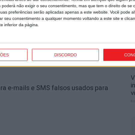
 poderá não exigir o seu consentimento, mas que tem o direito de se 
T
uas preferências serão aplicadas apenas a este website. Você pode al
n
rar seu consentimento a qualquer momento voltando a este site e clica
utor
o
e inferior da página.
6 
ÇÕES
DISCORDO
CON
V
i
ara e-mails e SMS falsos usados para
v
6 