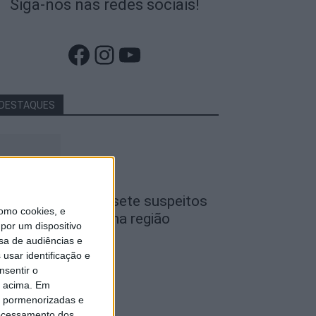
Siga-nos nas redes sociais!
Facebook
Instagram
YouTube
DESTAQUES
iseu: GNR detém sete suspeitos
omo cookies, e
or furto de cobre na região
por um dispositivo
de Agosto, 2026
sa de audiências e
usar identificação e
nsentir o
o acima. Em
is pormenorizadas e
ocessamento dos