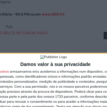
segura.
ão Diária – 96.8 FM ou em
www.968.fm
Pub
Damos valor à sua privacidade
V
ceiros
armazenamos e/ou acedemos a informações num dispositivo, c
p
essoais, como identificadores únicos e informações padrão enviadas 
6 
conteúdos personalizados, medição de publicidade e conteúdos, pesqui
serviços.
Com a sua permissão, nós e os nossos parceiros poderemos 
Próximo artigo
ção precisos através da procura de dispositivos. Poderá clicar para co
ossa parte e pela parte dos nossos 1733 parceiros, conforme descrit
Viseu: IPMA eleva para Aviso Laranja o alerta de
 clicar para recusar o consentimento ou para aceder a informações ma
chuva para quarta-feira (atualizada)
erências antes de dar consentimento.
Tenha em atenção que algum pr