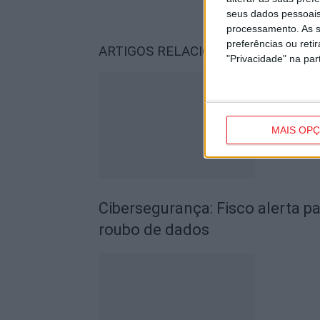
seus dados pessoais
processamento. As s
preferências ou reti
ARTIGOS RELACIONADOS
Mais do a
"Privacidade" na part
MAIS OP
Cibersegurança: Fisco alerta p
roubo de dados