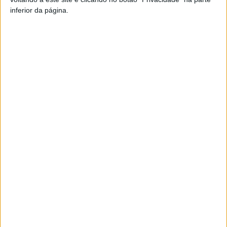
TAGS
Atletismo Adaptado
Cristiano Pereira
VIRTUS
inferior da página.
Artigo anterior
Próximo artigo
Viseu: Câmara quer criar
Sátão: Homem de 66 anos
novos espaços culturais no
morre após queda durante
centro histórico
trabalhos agrícolas
ARTIGOS RELACIONADOS
Mais do autor