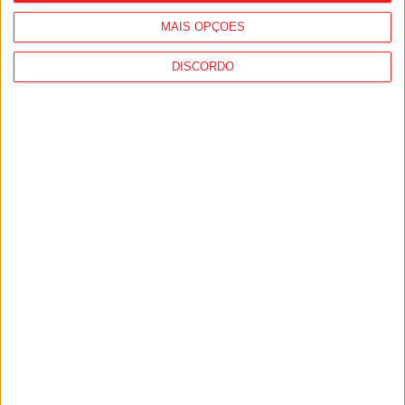
MAIS OPÇÕES
DISCORDO
Atletismo Adaptado: Três atletas da
Casa do Povo de Mangualde no Mundial
Virtus na Índia