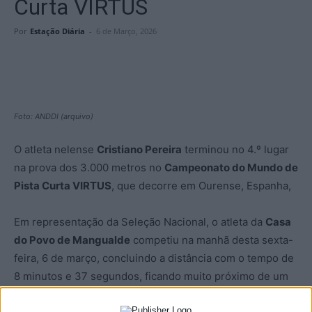
Curta VIRTUS
Por
Estação Diária
-
6 de Março, 2026
Foto: ANDDI (arquivo)
O atleta nelense
Cristiano Pereira
terminou no 4.º lugar
na prova dos 3.000 metros no
Campeonato do Mundo de
Pista Curta VIRTUS
, que decorre em Ourense, Espanha,
Em representação da Seleção Nacional, o atleta da
Casa
do Povo de Mangualde
competiu na manhã desta sexta-
feira, 6 de março, concluindo a distância com o tempo de
8 minutos e 37 segundos, ficando muito próximo de um
lugar no pódio.