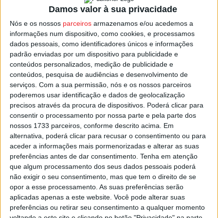
Damos valor à sua privacidade
Natural do concelho de Nelas, Cristiano Pereira volta
Nós e os nossos
parceiros
armazenamos e/ou acedemos a
ainda à pista durante a competição para disputar a prova
informações num dispositivo, como cookies, e processamos
dos 1.500 metros, numa tentativa de alcançar mais um
dados pessoais, como identificadores únicos e informações
resultado de destaque para Portugal.
padrão enviadas por um dispositivo para publicidade e
conteúdos personalizados, medição de publicidade e
conteúdos, pesquisa de audiências e desenvolvimento de
O Campeonato do Mundo de Pista Curta VIRTUS decorre
serviços.
Com a sua permissão, nós e os nossos parceiros
em Ourense até domingo, reunindo atletas de vários
poderemos usar identificação e dados de geolocalização
países numa das principais competições internacionais
precisos através da procura de dispositivos. Poderá clicar para
da modalidade.
consentir o processamento por nossa parte e pela parte dos
nossos 1733 parceiros, conforme descrito acima. Em
alternativa, poderá clicar para recusar o consentimento ou para
Esta e outras notícias para ouvir na Estação Diária – 96.8
aceder a informações mais pormenorizadas e alterar as suas
FM ou em
www.968.fm
.
preferências antes de dar consentimento.
Tenha em atenção
que algum processamento dos seus dados pessoais poderá
não exigir o seu consentimento, mas que tem o direito de se
Pub
opor a esse processamento. As suas preferências serão
aplicadas apenas a este website. Você pode alterar suas
preferências ou retirar seu consentimento a qualquer momento
voltando a este site e clicando no botão "Privacidade" na parte