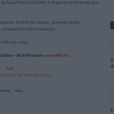
a Água Pública (CUDAP) e dirigente do Sindicato dos
onquistou 44,92% da votação, somando quatro
 conseguindo três vereadores.
3,04% dos votos.
ão Diária – 96.8 FM ou em
www.968.fm
.
I
d
Pub
7 
Tondela
Viseu
F