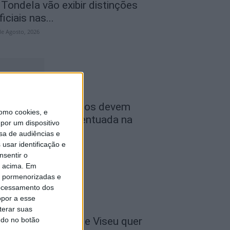
 Tondela vão exibir distinções
ficiais nas...
de Agosto, 2026
ombustíveis: Preços devem
omo cookies, e
aixar de forma acentuada na
por um dispositivo
róxima semana
sa de audiências e
usar identificação e
de Agosto, 2026
nsentir o
o acima. Em
is pormenorizadas e
ocessamento dos
opor a esse
terar suas
 Liga: Académico de Viseu quer
ndo no botão