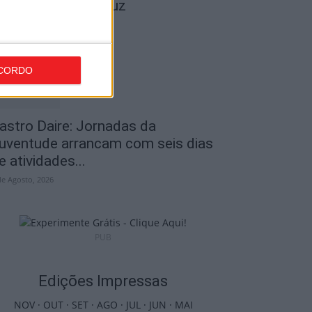
ravar Benfica na Luz
de Agosto, 2026
CORDO
astro Daire: Jornadas da
uventude arrancam com seis dias
e atividades...
de Agosto, 2026
PUB
Edições Impressas
NOV
·
OUT
·
SET
·
AGO
·
JUL
·
JUN
·
MAI