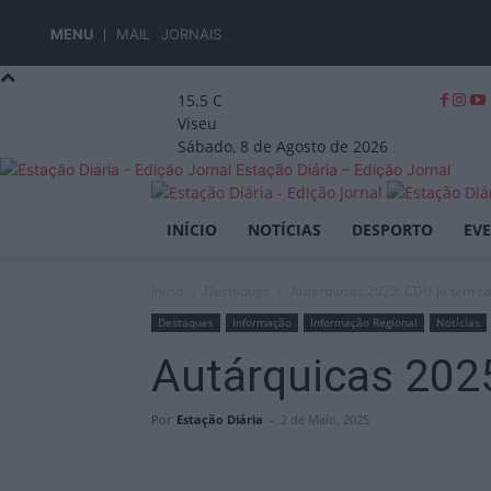
MENU
MAIL
JORNAIS
15.5
C
Viseu
Sábado, 8 de Agosto de 2026
Estação Diária – Edição Jornal
INÍCIO
NOTÍCIAS
DESPORTO
EV
Início
Destaques
Autárquicas 2025: CDU já tem c
Destaques
Informação
Informação Regional
Notícias
Autárquicas 202
Por
Estação Diária
-
2 de Maio, 2025