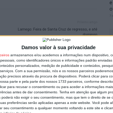
e
o
7 
Próximo artigo
Lamego: Feira de Santa Cruz de regresso, e até
domingo
Damos valor à sua privacidade
C
ceiros
armazenamos e/ou acedemos a informações num dispositivo, c
utor
b
essoais, como identificadores únicos e informações padrão enviadas 
p
conteúdos personalizados, medição de publicidade e conteúdos, pesqui
serviços.
Com a sua permissão, nós e os nossos parceiros poderemos 
7 
ção precisos através da procura de dispositivos. Poderá clicar para co
ossa parte e pela parte dos nossos 1733 parceiros, conforme descrit
 clicar para recusar o consentimento ou para aceder a informações ma
erências antes de dar consentimento.
Tenha em atenção que algum pr
 poderá não exigir o seu consentimento, mas que tem o direito de se 
uas preferências serão aplicadas apenas a este website. Você pode al
I
rar seu consentimento a qualquer momento voltando a este site e clica