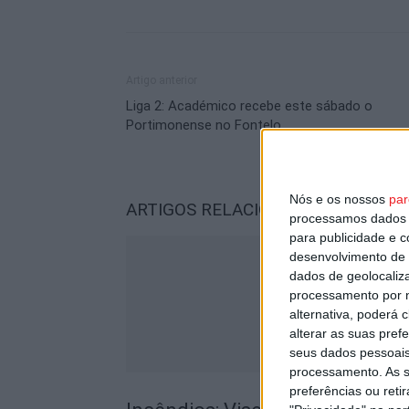
Artigo anterior
Liga 2: Académico recebe este sábado o
Portimonense no Fontelo
Nós e os nossos
par
ARTIGOS RELACIONADOS
Mais do a
processamos dados p
para publicidade e 
desenvolvimento de 
dados de geolocaliza
processamento por n
alternativa, poderá
alterar as suas pref
seus dados pessoais
processamento. As s
preferências ou reti