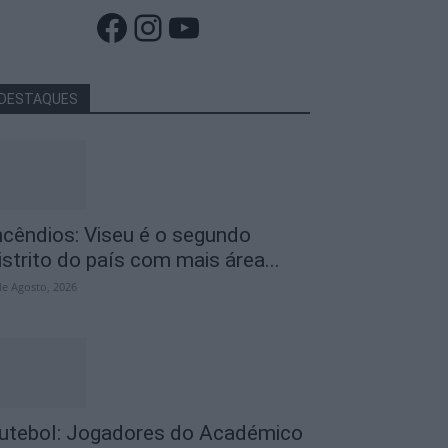
Facebook
Instagram
YouTube
DESTAQUES
ncêndios: Viseu é o segundo
istrito do país com mais área...
de Agosto, 2026
utebol: Jogadores do Académico