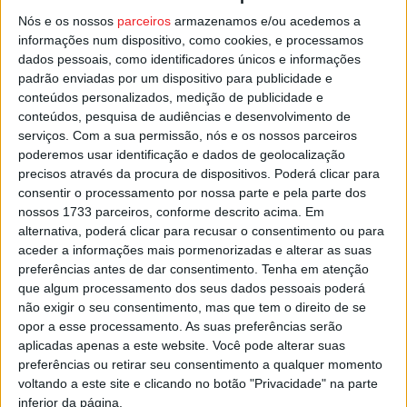
Nós e os nossos
parceiros
armazenamos e/ou acedemos a
informações num dispositivo, como cookies, e processamos
A estrutura concelhia desmente ter proposto o nome de
dados pessoais, como identificadores únicos e informações
João Lopes e garante que não apoiará o que diz ser uma
padrão enviadas por um dispositivo para publicidade e
“candidatura imposta”.
conteúdos personalizados, medição de publicidade e
conteúdos, pesquisa de audiências e desenvolvimento de
serviços.
Com a sua permissão, nós e os nossos parceiros
Esta e outras notícias para ouvir na Estação Diária – 96.8
poderemos usar identificação e dados de geolocalização
FM ou em
www.968.fm
.
precisos através da procura de dispositivos. Poderá clicar para
consentir o processamento por nossa parte e pela parte dos
Pub
nossos 1733 parceiros, conforme descrito acima. Em
alternativa, poderá clicar para recusar o consentimento ou para
aceder a informações mais pormenorizadas e alterar as suas
preferências antes de dar consentimento.
Tenha em atenção
TAGS
Autárquicas 2025
Mangualde
PSD
Viseu
que algum processamento dos seus dados pessoais poderá
não exigir o seu consentimento, mas que tem o direito de se
opor a esse processamento. As suas preferências serão
aplicadas apenas a este website. Você pode alterar suas
preferências ou retirar seu consentimento a qualquer momento
voltando a este site e clicando no botão "Privacidade" na parte
inferior da página.