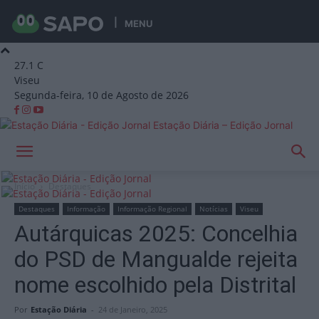
MENU
27.1
C
Viseu
Segunda-feira, 10 de Agosto de 2026
Estação Diária – Edição Jornal
Início
Destaques
Destaques
Informação
Informação Regional
Notícias
Viseu
Autárquicas 2025: Concelhia
do PSD de Mangualde rejeita
nome escolhido pela Distrital
Por
Estação Diária
-
24 de Janeiro, 2025