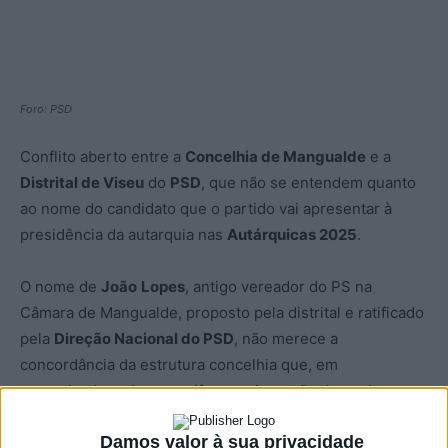
Foro: PSD
Conflito aberto entre a
Concelhia de Mangualde
e a
Distrital de Viseu
do
PSD
, que não se entendem quanto
ao nome do candidato que o partido vai apresentar à
presidência da autarquia nas
Autárquicas 2025
.
O nome de
João
Lopes
, antigo vereador do PS na
Câmara de Mangualde, proposto pela distrital e ratificado
pela
Direção Nacional do PSD
, não merece a
concordância da estrutura concelhia que, em
comunicado, volta a manifestar a intenção de apoio o
candidato ser
José
Sobral
Abrantes
, que em dezembro
Damos valor à sua privacidade
passado se apresentou como independente.