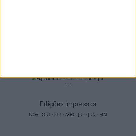
Castro Daire: Festival Altitudes leva teatro e
música a Campo Benfeito
10 de Agosto, 2026
PUB
Edições Impressas
NOV
·
OUT
·
SET
·
AGO
·
JUL
·
JUN
·
MAI