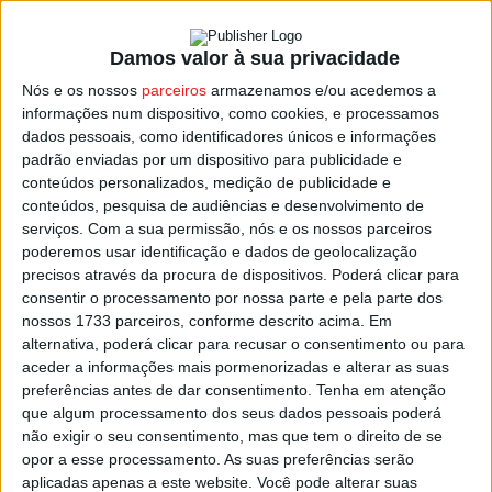
Hélder do Amaral, de 58 anos, desempenha funções
Damos valor à sua privacidade
como técnico especialista do gabinete do ministro das
Infraestruturas e Habitação.
Nós e os nossos
parceiros
armazenamos e/ou acedemos a
informações num dispositivo, como cookies, e processamos
dados pessoais, como identificadores únicos e informações
Tem um histórico de 16 anos como deputado municipal
padrão enviadas por um dispositivo para publicidade e
em Viseu, vereador na autarquia de Viseu e não é a
conteúdos personalizados, medição de publicidade e
primeira vez que concorre à presidência do município.
conteúdos, pesquisa de audiências e desenvolvimento de
serviços.
Com a sua permissão, nós e os nossos parceiros
poderemos usar identificação e dados de geolocalização
Se for aleito no próximo dia 12 de outubro, defende para
precisos através da procura de dispositivos. Poderá clicar para
Viseu universidade pública, um novo mercado de
consentir o processamento por nossa parte e pela parte dos
produtores, uma Rua Direita viva e um centro de
nossos 1733 parceiros, conforme descrito acima. Em
alternativa, poderá clicar para recusar o consentimento ou para
investigação e desenvolvimento focado no
aceder a informações mais pormenorizadas e alterar as suas
desenvolvimento da cidade e do concelho.
preferências antes de dar consentimento.
Tenha em atenção
que algum processamento dos seus dados pessoais poderá
A candidatura de Hélder Amaral pelo CS/PP junta-se às já
não exigir o seu consentimento, mas que tem o direito de se
opor a esse processamento. As suas preferências serão
conhecidas de Fernando Ruas (PSD), João Azevedo (PS),
aplicadas apenas a este website. Você pode alterar suas
Bernardo Pessanha (Chega), Hélio Marta (IL) e Leonel