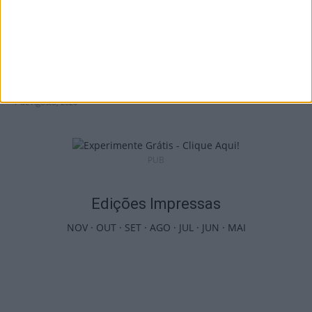
Futebol: Jogadores do Académico e
Tondela vão exibir distinções oficiais nas...
7 de Agosto, 2026
PUB
Edições Impressas
NOV
·
OUT
·
SET
·
AGO
·
JUL
·
JUN
·
MAI