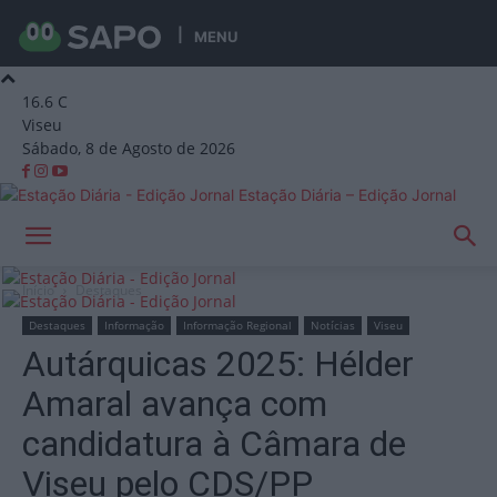
MENU
16.6
C
Viseu
Sábado, 8 de Agosto de 2026
Estação Diária – Edição Jornal
Início
Destaques
Destaques
Informação
Informação Regional
Notícias
Viseu
Autárquicas 2025: Hélder
Amaral avança com
candidatura à Câmara de
Viseu pelo CDS/PP