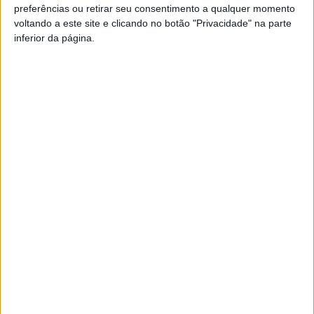
preferências ou retirar seu consentimento a qualquer momento
Azevedo (CDU).
voltando a este site e clicando no botão "Privacidade" na parte
inferior da página.
Esta e outras notícias para ouvir na Estação Diária – 96.8
FM ou em
www.968.fm
.
Pub
TAGS
Autárquicas 2025
AUTARQUICAS-2025
CDS-PP
Hélder Amaral
Viseu
Artigo anterior
Próximo artigo