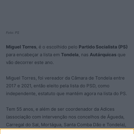
Foto: PS
Miguel
Torres
, é o escolhido pelo
Partido Socialista (PS)
para encabeçar a lista em
Tondela
, nas
Autárquicas
que
vão decorrer este ano.
Miguel Torres, foi vereador da Câmara de Tondela entre
2017 e 2021, então eleito pela lista do PSD, como
independente, estatuto que mantém agora na lista do PS.
Tem 55 anos, e além de ser coordenador da Adices
(associação com intervenção nos concelhos de Águeda,
Carregal do Sal, Mortágua, Santa Comba Dão e Tondela),
é presidente da Minha Terra – Federação Portuguesa das