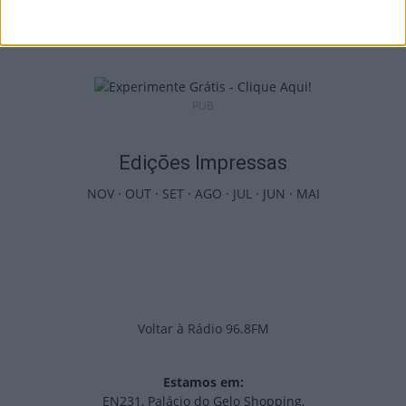
Tondela vão exibir distinções oficiais nas...
7 de Agosto, 2026
PUB
Edições Impressas
NOV
·
OUT
·
SET
·
AGO
·
JUL
·
JUN
·
MAI
Voltar à Rádio 96.8FM
Estamos em:
EN231, Palácio do Gelo Shopping,