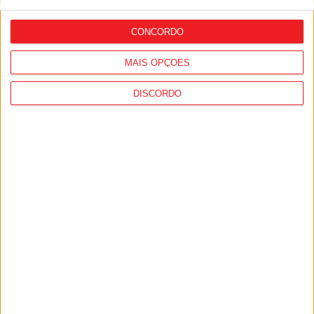
CONCORDO
MAIS OPÇÕES
DISCORDO
Futebol: David Silva apita Benfica-
Académico de Viseu e Flávio Lima o
Tondela-Amarante