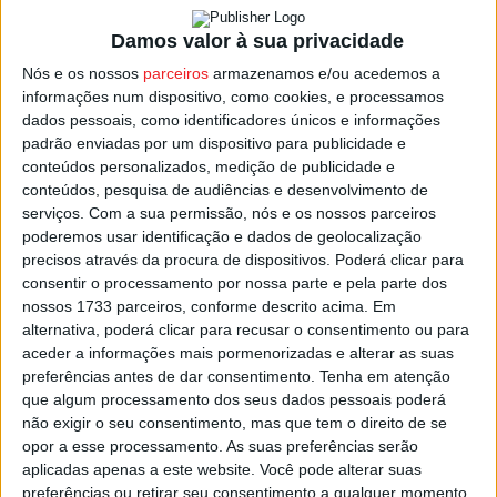
Associações de Desenvolvimento Local.
Damos valor à sua privacidade
Nós e os nossos
parceiros
armazenamos e/ou acedemos a
Nas últimas eleições autárquicas, o
PSD
venceu em
informações num dispositivo, como cookies, e processamos
Tondela, com 44,92% dos votos, com uma lista
dados pessoais, como identificadores únicos e informações
encabeçada por José António Jesus que acabaria por
padrão enviadas por um dispositivo para publicidade e
renunciar ao mandato em novembro de 2022, na
conteúdos personalizados, medição de publicidade e
conteúdos, pesquisa de audiências e desenvolvimento de
sequência de uma condenação judicial num processo
serviços.
Com a sua permissão, nós e os nossos parceiros
que envolver recebimento de pagamentos que o Tribunal
poderemos usar identificação e dados de geolocalização
considerou “indevidos” por deslocações em viaturas
precisos através da procura de dispositivos. Poderá clicar para
próprias, quando as terá feito em viaturas do município.
consentir o processamento por nossa parte e pela parte dos
nossos 1733 parceiros, conforme descrito acima. Em
alternativa, poderá clicar para recusar o consentimento ou para
Viria o cargo a ser ocupado por
Carla Antunes Borges
,
aceder a informações mais pormenorizadas e alterar as suas
atual autarca de Tondela.
preferências antes de dar consentimento.
Tenha em atenção
que algum processamento dos seus dados pessoais poderá
não exigir o seu consentimento, mas que tem o direito de se
Esta e outras notícias para ouvir na Estação Diária – 96.8
opor a esse processamento. As suas preferências serão
FM ou em
www.968.fm
.
aplicadas apenas a este website. Você pode alterar suas
preferências ou retirar seu consentimento a qualquer momento