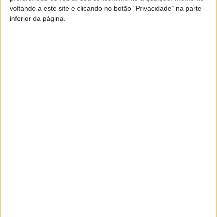
Pub
voltando a este site e clicando no botão "Privacidade" na parte
inferior da página.
TAGS
Autárquicas 2025
Partido Socialista
PS
Tondela
Artigo anterior
Próximo artigo
Viseu: Dia Aberto da
Viseu: IPV voltou a premiar o
Engenharia Eletrotécnica
Mérito Desportivo
regressa em abril e com
‘lotação esgotada’