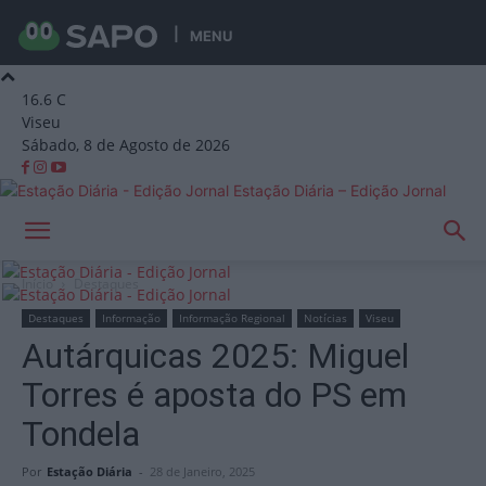
MENU
16.6
C
Viseu
Sábado, 8 de Agosto de 2026
Estação Diária – Edição Jornal
Início
Destaques
Destaques
Informação
Informação Regional
Notícias
Viseu
Autárquicas 2025: Miguel
Torres é aposta do PS em
Tondela
Por
Estação Diária
-
28 de Janeiro, 2025