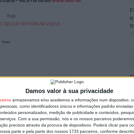
ão Diária – 96.8 FM ou em
www.968.fm
.
F
Pub
e
o
7 
Viseu
C
b
Damos valor à sua privacidade
p
Próximo artigo
ceiros
armazenamos e/ou acedemos a informações num dispositivo, c
7 
Sátão: Serviço digital PressReader já disponível
essoais, como identificadores únicos e informações padrão enviadas 
na Biblioteca Municipal
conteúdos personalizados, medição de publicidade e conteúdos, pesqui
serviços.
Com a sua permissão, nós e os nossos parceiros poderemos 
ção precisos através da procura de dispositivos. Poderá clicar para co
ossa parte e pela parte dos nossos 1733 parceiros, conforme descrit