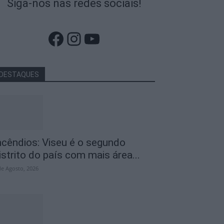
Siga-nos nas redes sociais!
Facebook
Instagram
YouTube
DESTAQUES
ncêndios: Viseu é o segundo
istrito do país com mais área...
de Agosto, 2026