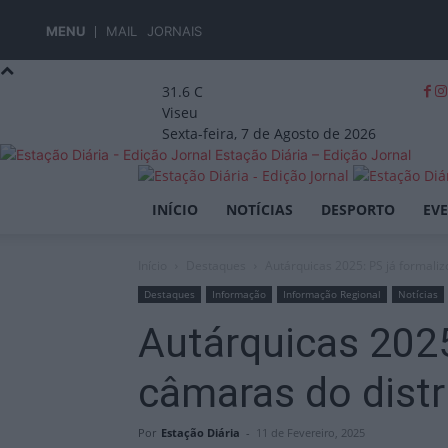
MENU
MAIL
JORNAIS
31.6
C
Viseu
Sexta-feira, 7 de Agosto de 2026
Estação Diária – Edição Jornal
INÍCIO
NOTÍCIAS
DESPORTO
EV
Início
Destaques
Autárquicas 2025: PS já formaliz
Destaques
Informação
Informação Regional
Notícias
Autárquicas 2025
câmaras do distr
Por
Estação Diária
-
11 de Fevereiro, 2025