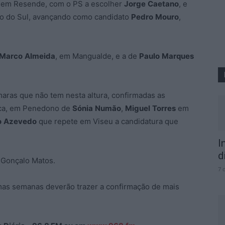
, em Resende, com o PS a escolher
Jorge
Caetano
, e
ro do Sul, avançando como candidato
Pedro
Mouro
,
Marco
Almeida
, em Mangualde, e a de
Paulo
Marques
maras que não tem nesta altura, confirmadas as
ca, em Penedono de
Sónia
Numão
,
Miguel
Torres
em
o
Azevedo
que repete em Viseu a candidatura que
I
d
 Gonçalo Matos.
7 
imas semanas deverão trazer a confirmação de mais