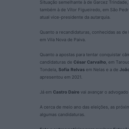
Situação semelhante à de Garcez Trindade
também à de Vítor Figueiredo, em São Ped
atual vice-presidente da autarquia.
Quanto a recandidaturas, conhecidas as de
em Vila Nova de Paiva.
Quanto a apostas para tentar conquistar câ
candidaturas de
César
Carvalho
, em Tarou
Tondela,
Sofia
Relvas
em Nelas e a de
Joã
apresentou em 2021.
Já em
Castro
Daire
vai avançar o advogado
A cerca de meio ano das eleições, as próx
algumas candidaturas.