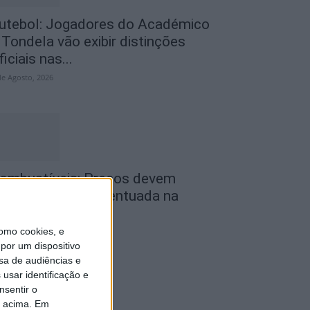
utebol: Jogadores do Académico
 Tondela vão exibir distinções
ficiais nas...
de Agosto, 2026
ombustíveis: Preços devem
aixar de forma acentuada na
róxima semana
omo cookies, e
de Agosto, 2026
por um dispositivo
sa de audiências e
usar identificação e
nsentir o
o acima. Em