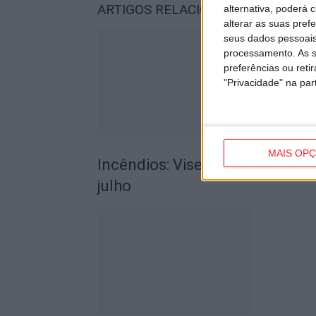
ARTIGOS RELACIONADOS
Mais do a
alternativa, poderá
alterar as suas pref
seus dados pessoais
processamento. As s
preferências ou reti
"Privacidade" na part
MAIS OP
Incêndios: Viseu é o segundo di
julho