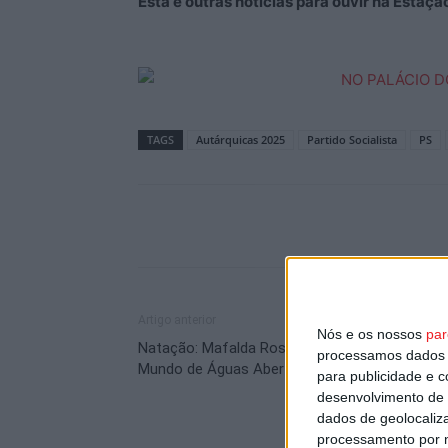
Esta e outras notícias para ouvir na Estaç
TAGS
Autárquicas 2025
Partido Socialista
PS
Artigo anterior
Nós e os nossos
par
Natação: Mafalda Rosa vai nadar a Taça do
processamos dados p
Mundo de Águas Abertas
para publicidade e 
desenvolvimento de 
dados de geolocaliza
processamento por n