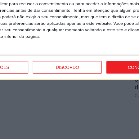
utor
 clicar para recusar o consentimento ou para aceder a informações ma
I
erências antes de dar consentimento.
Tenha em atenção que algum pr
 poderá não exigir o seu consentimento, mas que tem o direito de se 
t
uas preferências serão aplicadas apenas a este website. Você pode al
7 
rar seu consentimento a qualquer momento voltando a este site e clica
e inferior da página.
ÇÕES
DISCORDO
CON
C
strito do país com mais área ardida até
J
d
7 