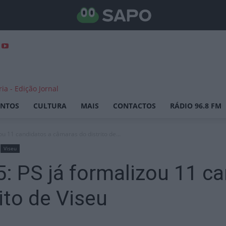
ENTOS
CULTURA
MAIS
CONTACTOS
RÁDIO 96.8 FM
ou 11 candidatos a câmaras do distrito de...
Viseu
: PS já formalizou 11 ca
ito de Viseu