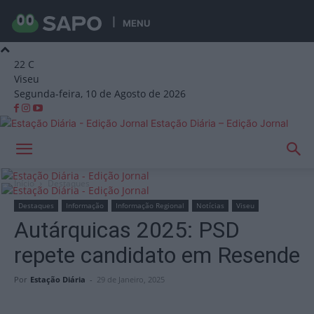
MENU
22
C
Viseu
Segunda-feira, 10 de Agosto de 2026
Estação Diária – Edição Jornal
Início
Destaques
Destaques
Informação
Informação Regional
Notícias
Viseu
Autárquicas 2025: PSD
repete candidato em Resende
Por
Estação Diária
-
29 de Janeiro, 2025