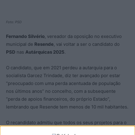
Foto: PSD
Fernando
Silvério
, vereador da oposição no executivo
municipal de
Resende
, vai voltar a ser o candidato do
PSD
nas
Autárquicas 2025
.
O candidato, que em 2021 perdeu a autarquia para o
socialista Garcez Trindade, diz ter avançado por estar
“preocupado com uma perda acentuada de população
nos últimos anos” no concelho, com a subsequente
“perda de apoios financeiros, do próprio Estado”,
lembrando que Resende tem menos de 10 mil habitantes.
O recandidato admitiu que todos os seus projetos para o
Município de Resende têm como único objetivo, “o de