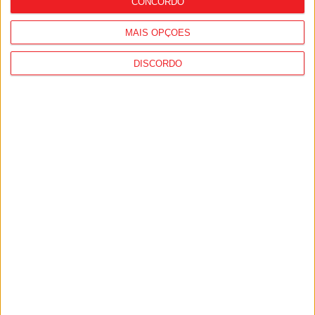
CONCORDO
MAIS OPÇÕES
DISCORDO
Viseu: IP3 volta a fechar durante a noite
a partir de segunda-feira