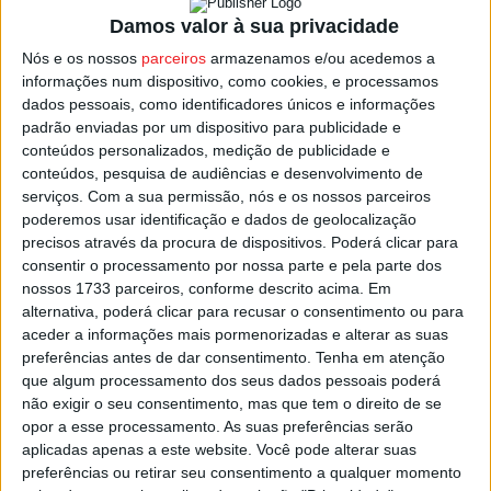
fixar pessoas no concelho”, acrescentando que para isso,
Damos valor à sua privacidade
“é necessário atrair empresas, apoiar os jovens e o
Nós e os nossos
parceiros
armazenamos e/ou acedemos a
emprego e melhorar as acessibilidades”.
informações num dispositivo, como cookies, e processamos
dados pessoais, como identificadores únicos e informações
Fernando Silvério, de 52 anos, é natural da freguesia de
padrão enviadas por um dispositivo para publicidade e
conteúdos personalizados, medição de publicidade e
Barro, no concelho de Resende, licenciado em Direito, e
conteúdos, pesquisa de audiências e desenvolvimento de
já foi vereador no Município de Lamego e presidente da
serviços.
Com a sua permissão, nós e os nossos parceiros
assembleia de freguesia de Lamego, Almacave e Sé.
poderemos usar identificação e dados de geolocalização
precisos através da procura de dispositivos. Poderá clicar para
consentir o processamento por nossa parte e pela parte dos
Em 2021 perdeu por uma diferença de 143 votos, tendo o
nossos 1733 parceiros, conforme descrito acima. Em
PSD alcançado 47,09% do eleitorado (3.506 votos), que
alternativa, poderá clicar para recusar o consentimento ou para
lhe valeram três vereadores, num município que é
aceder a informações mais pormenorizadas e alterar as suas
liderado pelo socialista Garcez Trindade, que conseguiu
preferências antes de dar consentimento.
Tenha em atenção
que algum processamento dos seus dados pessoais poderá
49,01% dos eleitores (3.649 votos).
não exigir o seu consentimento, mas que tem o direito de se
opor a esse processamento. As suas preferências serão
Esta e outras notícias para ouvir em desenvolvimento na
aplicadas apenas a este website. Você pode alterar suas
Estação Diária – 96.8 FM ou em
www.968.fm
.
preferências ou retirar seu consentimento a qualquer momento