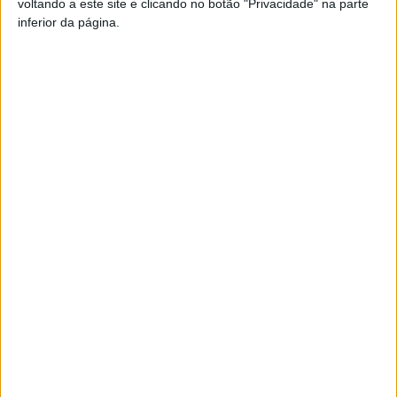
voltando a este site e clicando no botão "Privacidade" na parte
inferior da página.
Pub
TAGS
Autárquicas 2025
PSD
Resende
Viseu
Artigo anterior
Próximo artigo
Futsal Feminino: Já há
Viseu: ‘Mateus Fest’ já tem
finalistas para a Taça de Viseu
data para a segunda edição
ARTIGOS RELACIONADOS
Mais do autor