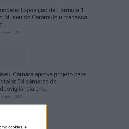
ondela: Exposição de Fórmula 1
o Museu do Caramulo ultrapassa
s...
de Agosto, 2026
iseu: Câmara aprova projeto para
nstalar 54 câmaras de
ideovigilância em...
de Agosto, 2026
omo cookies, e