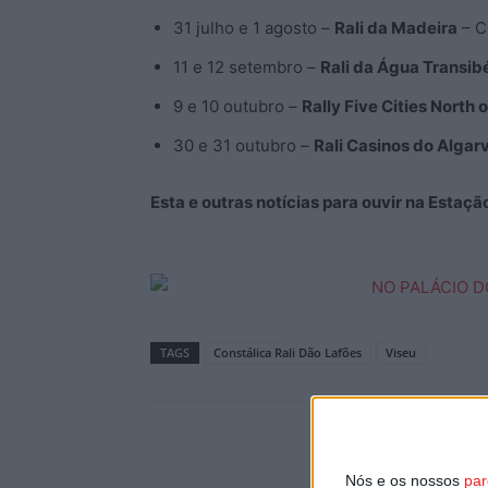
31 julho e 1 agosto –
Rali da Madeira
– C
11 e 12 setembro –
Rali da Água Transib
9 e 10 outubro –
Rally Five Cities North 
30 e 31 outubro –
Rali Casinos do Algar
Esta e outras notícias para ouvir na Estaç
TAGS
Constálica Rali Dão Lafões
Viseu
Nós e os nossos
par