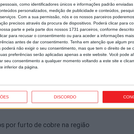
essoais, como identificadores únicos e informações padrão enviadas 
V
conteúdos personalizados, medição de publicidade e conteúdos, pesqui
3
serviços.
Com a sua permissão, nós e os nossos parceiros poderemos 
Próximo artigo
ção precisos através da procura de dispositivos. Poderá clicar para co
e
Nelas: Estão requalificadas as casas de banho
ossa parte e pela parte dos nossos 1731 parceiros, conforme descrit
públicas de Santar
6 
 clicar para recusar o consentimento ou para aceder a informações ma
erências antes de dar consentimento.
Tenha em atenção que algum pr
 poderá não exigir o seu consentimento, mas que tem o direito de se 
uas preferências serão aplicadas apenas a este website. Você pode al
utor
rar seu consentimento a qualquer momento voltando a este site e clica
e inferior da página.
V
s
i
ÇÕES
DISCORDO
CON
6 
s por furto de cobre na região