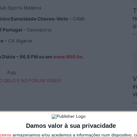
lub Sports Madeira
T
n
érico Eurocidade Chaves-Verin
– CAMI
o
of Portugal
– Demoporto
6 
ve
– CA Algarve
ão Diária – 96.8 FM ou em
www.968.fm
.
Pub
V
i
v
6 
Damos valor à sua privacidade
ceiros
armazenamos e/ou acedemos a informações num dispositivo, c