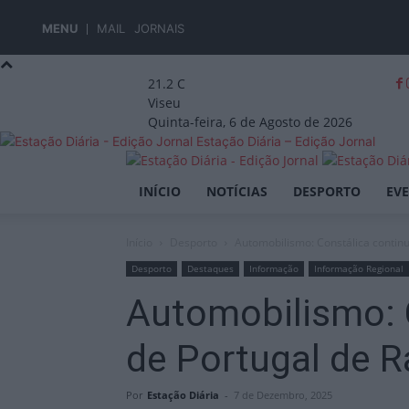
MENU
MAIL
JORNAIS
21.2
C
Viseu
Quinta-feira, 6 de Agosto de 2026
Estação Diária – Edição Jornal
INÍCIO
NOTÍCIAS
DESPORTO
EV
Início
Desporto
Automobilismo: Constálica continu
Desporto
Destaques
Informação
Informação Regional
Automobilismo: 
de Portugal de R
Por
Estação Diária
-
7 de Dezembro, 2025