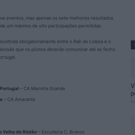
ve eventos, mas apenas os sete melhores resultados
ro de um máximo de oito participações permitidas.
scolhida obrigatoriamente entre o Rali de Lisboa e o
 decisão que os pilotos deverão comunicar até ao fecho
ortugal.
V
 Portugal
– CA Marinha Grande
p
ra
– CA Amarante
6 
la Velha de Ródão
– Escuderia C. Branco