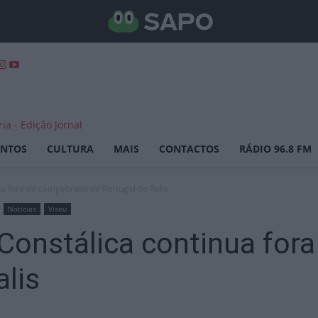
ENTOS
CULTURA
MAIS
CONTACTOS
RÁDIO 96.8 FM
a fora do campeonato de Portugal de Ralis
Notícias
Viseu
Constálica continua for
alis