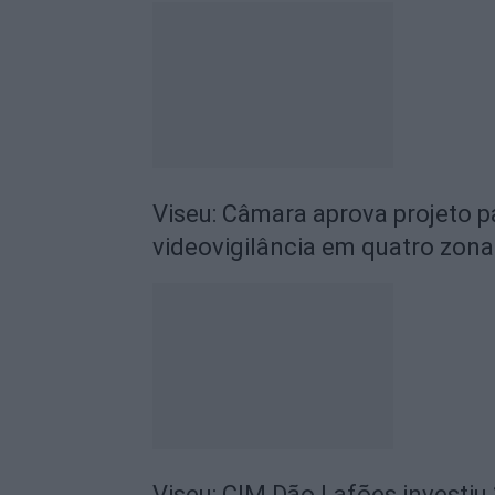
Viseu: Câmara aprova projeto p
videovigilância em quatro zona
Viseu: CIM Dão Lafões investiu