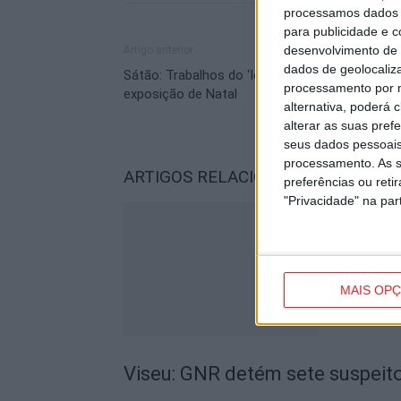
processamos dados p
para publicidade e 
desenvolvimento de 
Artigo anterior
dados de geolocaliza
Sátão: Trabalhos do ‘Idade + Ativa’ em
processamento por n
exposição de Natal
alternativa, poderá
alterar as suas pref
seus dados pessoais
processamento. As s
ARTIGOS RELACIONADOS
Mais do a
preferências ou reti
"Privacidade" na part
MAIS OP
Viseu: GNR detém sete suspeito