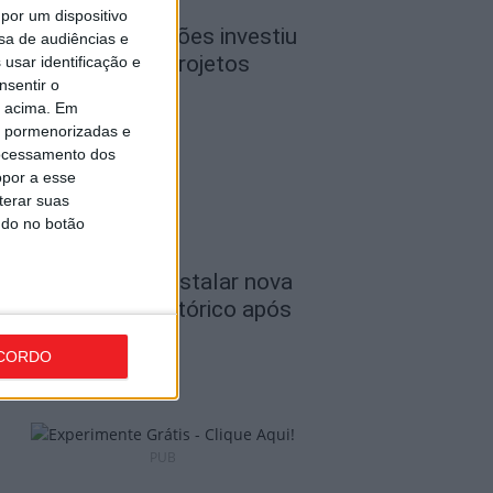
por um dispositivo
iseu: CIM Dão Lafões investiu
sa de audiências e
50 mil euros em projetos
usar identificação e
nsentir o
ducativos...
o acima. Em
de Agosto, 2026
is pormenorizadas e
ocessamento dos
opor a esse
terar suas
ndo no botão
iseu: APCVD vai instalar nova
ede no Centro Histórico após
nvestimento...
CORDO
de Agosto, 2026
PUB