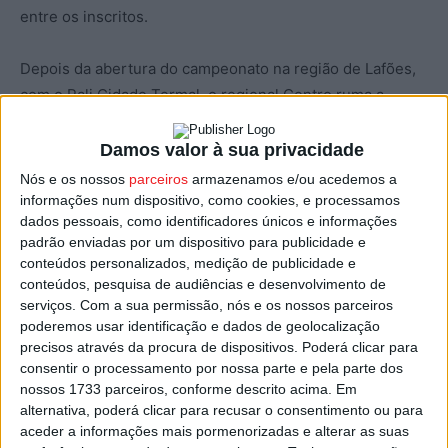
entre os inscritos.
Depois da abertura do campeonato na região de Lafões,
com o Rali Cidade Termal, o regional Centro ruma a
Carregal do Sal, com uma prova que integra a
programação da Expodão 2026, juntando a adrenalina do
Damos valor à sua privacidade
desporto motorizado à promoção da gastronomia e dos
Nós e os nossos
parceiros
armazenamos e/ou acedemos a
vinhos da região.
informações num dispositivo, como cookies, e processamos
dados pessoais, como identificadores únicos e informações
padrão enviadas por um dispositivo para publicidade e
A prova contará com um total de 60 km de troços
conteúdos personalizados, medição de publicidade e
cronometrados, em asfalto.
conteúdos, pesquisa de audiências e desenvolvimento de
serviços.
Com a sua permissão, nós e os nossos parceiros
poderemos usar identificação e dados de geolocalização
O percurso divide-se em oito Provas Especiais de
precisos através da procura de dispositivos. Poderá clicar para
Classificação (PECs).
consentir o processamento por nossa parte e pela parte dos
nossos 1733 parceiros, conforme descrito acima. Em
Sábado, 23 de maio, uma superespecial com dupla
alternativa, poderá clicar para recusar o consentimento ou para
passagem, e no domingo a secção da manhã tem quatro
aceder a informações mais pormenorizadas e alterar as suas