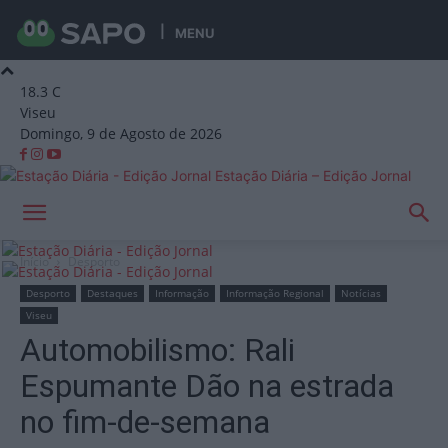
MENU
18.3
C
Viseu
Domingo, 9 de Agosto de 2026
Estação Diária – Edição Jornal
Início
Desporto
Desporto
Destaques
Informação
Informação Regional
Notícias
Viseu
Automobilismo: Rali
Espumante Dão na estrada
no fim-de-semana