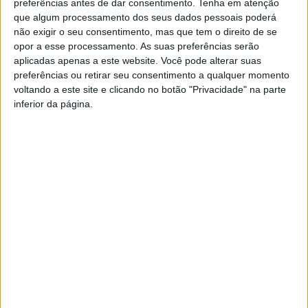
preferências antes de dar consentimento.
Tenha em atenção
especiais e a da tarde mais três.
que algum processamento dos seus dados pessoais poderá
não exigir o seu consentimento, mas que tem o direito de se
RALI ESPUMANTE DO DÃO 2026 — 23 e 24 de maio
opor a esse processamento. As suas preferências serão
Carregal do Sal, distrito de Viseu
aplicadas apenas a este website. Você pode alterar suas
preferências ou retirar seu consentimento a qualquer momento
voltando a este site e clicando no botão "Privacidade" na parte
SÁBADO, 23 DE MAIO — 1.ª Etapa
inferior da página.
PEC
Nome
Hora
Distância
PEC
Touriga Nacional
19:38
1,74 km
1A
PEC
Touriga Nacional (2.ª
20:01
1,74 km
1B
passagem)
DOMINGO, 24 DE MAIO — 2.ª Etapa
PEC
Nome
Hora
Distância