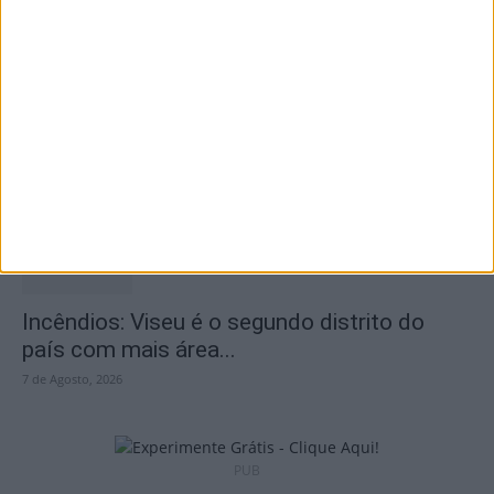
São Pedro do Sul: Governo aprova Centro
de Interpretação da Serra...
8 de Agosto, 2026
Incêndios: Viseu é o segundo distrito do
país com mais área...
7 de Agosto, 2026
PUB