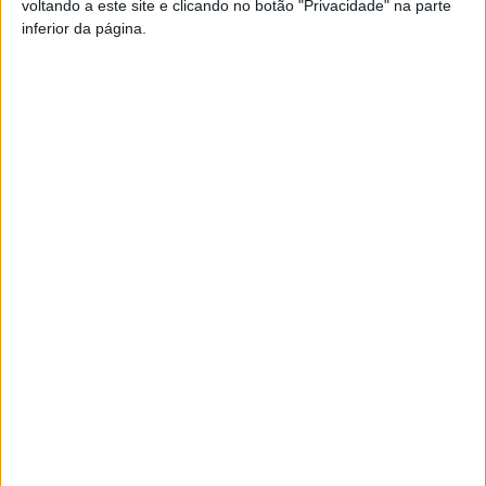
voltando a este site e clicando no botão "Privacidade" na parte
TAGS
Portagens
Viseu
inferior da página.
Artigo anterior
Próximo artigo
Liga 2: Há em Viseu um
Castro Daire: Encontro de
candidato à subida
Cantares de Janeiras e Reis
dia 07 de janeiro
ARTIGOS RELACIONADOS
Mais do autor