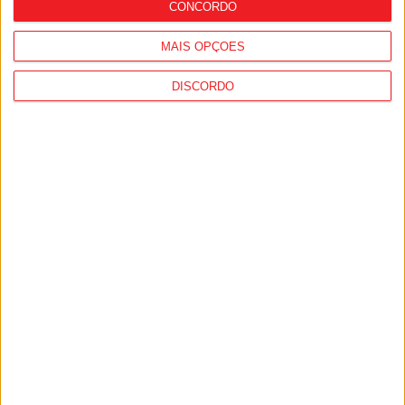
CONCORDO
MAIS OPÇÕES
DISCORDO
Viseu: GNR deteve 13 pessoas e registou
364 infrações rodoviárias numa semana