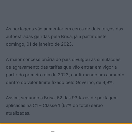
As portagens vão aumentar em cerca de dois terços das
autoestradas geridas pela Brisa, já a partir deste
domingo, 01 de janeiro de 2023.
A maior concessionária do país divulgou as simulações
de agravamento das tarifas que vão entrar em vigor a
partir do primeiro dia de 2023, confirmando um aumento
dentro do valor limite fixado pelo Governo, de 4,9%.
Assim, segundo a Brisa, 62 das 93 taxas de portagem
aplicadas na C1 – Classe 1 (67% do total) serão
atualizadas.
As portagens de longa distância serão todas atualizadas