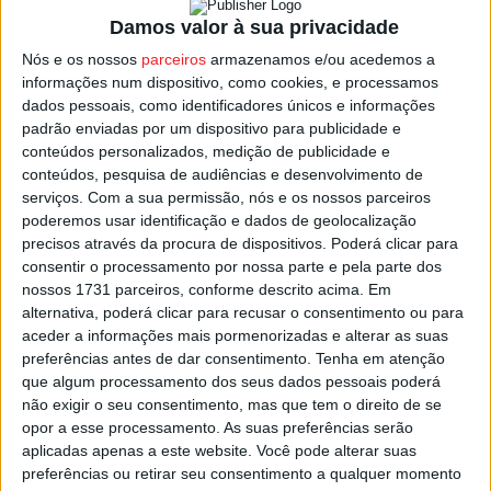
a partir de janeiro.
Damos valor à sua privacidade
Nós e os nossos
parceiros
armazenamos e/ou acedemos a
No caso do percurso Lisboa-Porto pela A1, o preço das
informações num dispositivo, como cookies, e processamos
portagens para a classe 1 sobe 1,05 euros, de 22,40 para
dados pessoais, como identificadores únicos e informações
23,45 euros, segundo o comunicado da concessionária.
padrão enviadas por um dispositivo para publicidade e
conteúdos personalizados, medição de publicidade e
E o percurso Lisboa-Algarve, pela A2, vai custar mais 1,10
conteúdos, pesquisa de audiências e desenvolvimento de
euros, para 22,4 euros.
serviços.
Com a sua permissão, nós e os nossos parceiros
poderemos usar identificação e dados de geolocalização
Já nos principais percursos urbanos, comunicados pela
precisos através da procura de dispositivos. Poderá clicar para
consentir o processamento por nossa parte e pela parte dos
Brisa, vários percursos mantém os preços inalterados.
nossos 1731 parceiros, conforme descrito acima. Em
alternativa, poderá clicar para recusar o consentimento ou para
Esta e outras notícias para ouvir na Estação Diária – 96.8
aceder a informações mais pormenorizadas e alterar as suas
FM ou em
www.968.fm
preferências antes de dar consentimento.
Tenha em atenção
que algum processamento dos seus dados pessoais poderá
não exigir o seu consentimento, mas que tem o direito de se
Pub
opor a esse processamento. As suas preferências serão
aplicadas apenas a este website. Você pode alterar suas
preferências ou retirar seu consentimento a qualquer momento