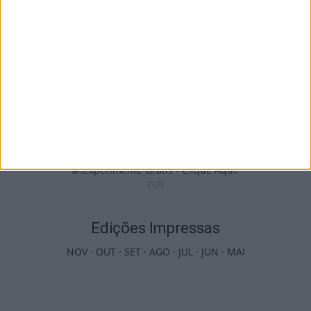
Futebol: Divisão de Honra de Viseu arranca
em setembro
9 de Agosto, 2026
PUB
Edições Impressas
NOV
·
OUT
·
SET
·
AGO
·
JUL
·
JUN
·
MAI