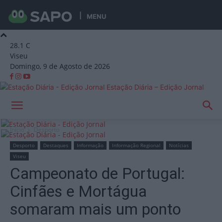
MENU
28.1
C
Viseu
Domingo, 9 de Agosto de 2026
Estação Diária – Edição Jornal
Início
Desporto
Desporto
Destaques
Informação
Informação Regional
Notícias
Viseu
Campeonato de Portugal:
Cinfães e Mortágua
somaram mais um ponto