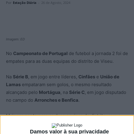
Por
Estação Diária
-
26 de Agosto, 2024
Imagem: ED
No
Campeonato de Portugal
de futebol a jornada 2 foi de
empates para as duas equipas do distrito de Viseu.
Na
Série B
, em jogo entre líderes,
Cinfães
e
União de
Lamas
empataram sem golos, o mesmo resultado
alcançado pelo
Mortágua
, na
Série C
, em jogo disputado
no campo do
Arronches e Benfica
.
Mais um ponto para as duas equipas do distrito, com o
Cinfães a ocupar o terceiro lugar da Série B, agora com 4
pontos, enquanto o Mortágua é 9.º na Série C, com dois
Damos valor à sua privacidade