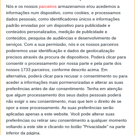
pontos.
Nós e os nossos
parceiros
armazenamos e/ou acedemos a
informações num dispositivo, como cookies, e processamos
dados pessoais, como identificadores únicos e informações
Na próxima jornada, dia 01 de setembro, o Cinfães joga
padrão enviadas por um dispositivo para publicidade e
no campo do
Salgueiros
, enquanto o Mortágua viaja até
conteúdos personalizados, medição de publicidade e
ao
Pombal
.
conteúdos, pesquisa de audiências e desenvolvimento de
serviços.
Com a sua permissão, nós e os nossos parceiros
poderemos usar identificação e dados de geolocalização
Esta e outras notícias para ouvir na Estação Diária – 96.8
precisos através da procura de dispositivos. Poderá clicar para
FM ou em
www.968.fm
.
consentir o processamento por nossa parte e pela parte dos
nossos 1733 parceiros, conforme descrito acima. Em
Pub
alternativa, poderá clicar para recusar o consentimento ou para
aceder a informações mais pormenorizadas e alterar as suas
preferências antes de dar consentimento.
Tenha em atenção
que algum processamento dos seus dados pessoais poderá
não exigir o seu consentimento, mas que tem o direito de se
TAGS
Campeonato de Portugal
Cinfães
Futebol
Mortágua
opor a esse processamento. As suas preferências serão
Viseu
aplicadas apenas a este website. Você pode alterar suas
preferências ou retirar seu consentimento a qualquer momento
voltando a este site e clicando no botão "Privacidade" na parte
inferior da página.