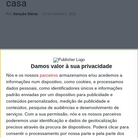
casa
Por
Estação Diária
-
24 de Fevereiro, 2025
Foto: Mortágua FC
Damos valor à sua privacidade
A jornada 20 do
Campeonato de Portugal
de futebol
ficou marcada pela derrota do
Cinfães
e por mais um
Nós e os nossos
parceiros
armazenamos e/ou acedemos a
informações num dispositivo, como cookies, e processamos
ponto somado pelo
Mortágua
.
dados pessoais, como identificadores únicos e informações
padrão enviadas por um dispositivo para publicidade e
Na
Série B
, os cinfanenses perderam em casa por 1-0
conteúdos personalizados, medição de publicidade e
frente ao
Leça
, líder do campeonato, e caíram para a 6.ª
conteúdos, pesquisa de audiências e desenvolvimento de
posição da geral.
serviços.
Com a sua permissão, nós e os nossos parceiros
poderemos usar identificação e dados de geolocalização
precisos através da procura de dispositivos. Poderá clicar para
Mais a Sul, na
Série C
, o Mortágua somou mais um ponto,
consentir o processamento por nossa parte e pela parte dos