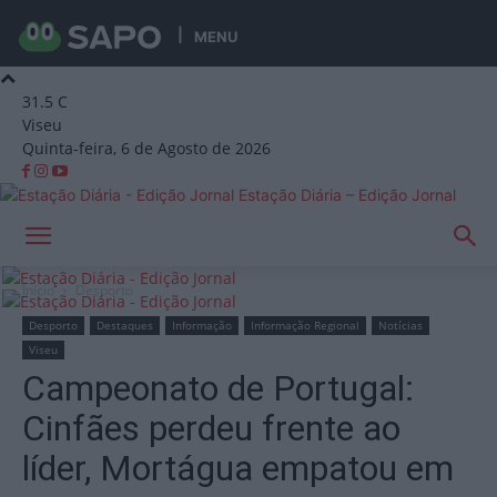
MENU
31.5
C
Viseu
Quinta-feira, 6 de Agosto de 2026
Estação Diária – Edição Jornal
Início
Desporto
Desporto
Destaques
Informação
Informação Regional
Notícias
Viseu
Campeonato de Portugal:
Cinfães perdeu frente ao
líder, Mortágua empatou em