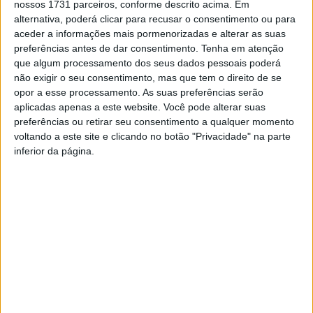
ao empatar sem golos em sua casa, frente ao
Peniche
.
nossos 1731 parceiros, conforme descrito acima. Em
alternativa, poderá clicar para recusar o consentimento ou para
aceder a informações mais pormenorizadas e alterar as suas
Mortágua que continua pela 10.ª posição, a primeira das
preferências antes de dar consentimento.
Tenha em atenção
que dá descida de divisão, mas agora em igualdade
que algum processamento dos seus dados pessoais poderá
pontual com
Benfica de Castelo Branco
e
Sporting
não exigir o seu consentimento, mas que tem o direito de se
Pombal
, formações em zona de manutenção.
opor a esse processamento. As suas preferências serão
aplicadas apenas a este website. Você pode alterar suas
preferências ou retirar seu consentimento a qualquer momento
Na próxima jornada, dia 02 de março, o Cinfães vai jogar
voltando a este site e clicando no botão "Privacidade" na parte
à
Régua
, frente ao ‘lanterna vermelha’ da série B,
inferior da página.
enquanto o Mortágua tem uma deslocação à Marinha
Grande onde vai medir forças com o
Marinhense
, 5.º
classificado da Série C do Campeonato de Portugal de
futebol.
Esta e outras notícias para ouvir na Estação Diária – 96.8
FM ou em
www.968.fm
.
Pub