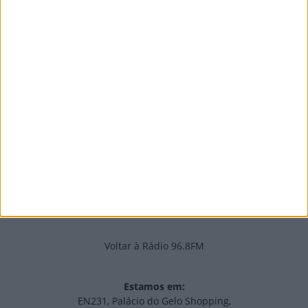
voleibol em três dias...
6 de Agosto, 2026
PUB
Edições Impressas
NOV
·
OUT
·
SET
·
AGO
·
JUL
·
JUN
·
MAI
Voltar à Rádio 96.8FM
Estamos em:
EN231, Palácio do Gelo Shopping,