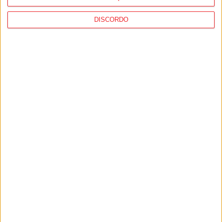
DISCORDO
Futebol: Académico de Viseu perto de
fechar reforço para o ataque