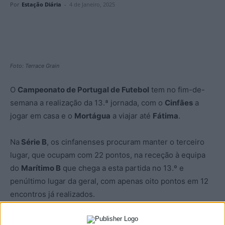
Por
Estação Diária
-
4 de Janeiro, 2025
Foto: Terrace Grain
O
Campeonato de Portugal de Futebol
tem no fim-de-
semana a realização da 13.ª jornada, com o
Cinfães
a
jogar em casa e o
Mortágua
a viajar até
Fátima
.
Na
Série B
, os cinfanenses procuram manter o terceiro
lugar, que ocupam com 22 pontos, na receção à equipa
do
Marítimo B
que chega a esta partida no 13.º e
penúltimo lugar da geral, com apenas oito pontos em 12
encontros já realizados.
Mais a Sul, o Mortágua viaja até Fátima para um jogo