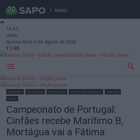
MENU
15.4
C
Viseu
Quinta-feira, 6 de Agosto de 2026
Estação Diária – Edição Jornal
Início
Desporto
Desporto
Destaques
Informação
Informação Regional
Notícias
Viseu
Campeonato de Portugal:
Cinfães recebe Marítimo B,
Mortágua vai a Fátima