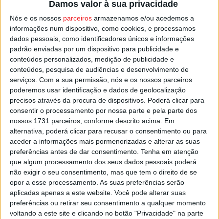
Damos valor à sua privacidade
entre duas equipas que repartem a sexta posição, ambas
Nós e os nossos
parceiros
armazenamos e/ou acedemos a
com 17 pontos, embora a formação do distrito de Viseu
informações num dispositivo, como cookies, e processamos
tenha mais um jogo disputado, depois de ter perdido por
dados pessoais, como identificadores únicos e informações
1-0 em Elvas, em partida antecipada da jornada 14.
padrão enviadas por um dispositivo para publicidade e
conteúdos personalizados, medição de publicidade e
conteúdos, pesquisa de audiências e desenvolvimento de
Os encontros do Campeonato de Portugal começam
serviços.
Com a sua permissão, nós e os nossos parceiros
pelas 15:00 de domingo.
poderemos usar identificação e dados de geolocalização
precisos através da procura de dispositivos. Poderá clicar para
Esta e outras notícias para ouvir na Estação Diária – 96.8
consentir o processamento por nossa parte e pela parte dos
nossos 1731 parceiros, conforme descrito acima. Em
FM ou em
www.968.fm
.
alternativa, poderá clicar para recusar o consentimento ou para
aceder a informações mais pormenorizadas e alterar as suas
Pub
preferências antes de dar consentimento.
Tenha em atenção
que algum processamento dos seus dados pessoais poderá
não exigir o seu consentimento, mas que tem o direito de se
opor a esse processamento. As suas preferências serão
TAGS
Campeonato de Portugal
Cinfães
Futebol
Mortágua
aplicadas apenas a este website. Você pode alterar suas
Viseu
preferências ou retirar seu consentimento a qualquer momento
voltando a este site e clicando no botão "Privacidade" na parte