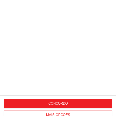
nos EUA com compra da Carter Electric
Viseu: Municípios têm quatro meses para
decidir adesão ao sistema
multimunicipal de água
CONCORDO
MAIS OPÇÕES