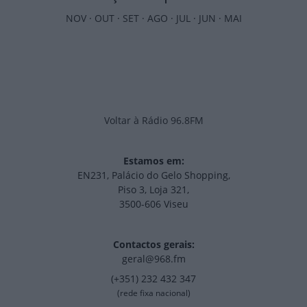
NOV
·
OUT
·
SET
·
AGO
·
JUL
·
JUN
·
MAI
Voltar à Rádio 96.8FM
Estamos em:
EN231, Palácio do Gelo Shopping,
Piso 3, Loja 321,
3500-606 Viseu
Contactos gerais:
geral@968.fm
(+351) 232 432 347
(rede fixa nacional)