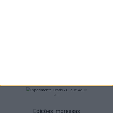
Castro Daire: Penedo do Cavaleiro para
observar o eclipse solar
5 de Agosto, 2026
Viseu: Presidente da República inaugura a
634.ª Feira de São Mateus
5 de Agosto, 2026
PUB
Edições Impressas