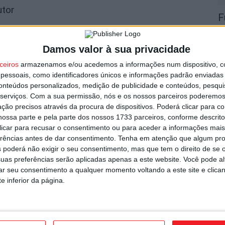
utor
F
n
2
Damos valor à sua privacidade
8 
ceiros
armazenamos e/ou acedemos a informações num dispositivo, c
essoais, como identificadores únicos e informações padrão enviadas 
conteúdos personalizados, medição de publicidade e conteúdos, pesqui
serviços.
Com a sua permissão, nós e os nossos parceiros poderemos 
ção precisos através da procura de dispositivos. Poderá clicar para co
ossa parte e pela parte dos nossos 1733 parceiros, conforme descrit
om novas regras para a temporada
 clicar para recusar o consentimento ou para aceder a informações ma
V
erências antes de dar consentimento.
Tenha em atenção que algum pr
n
 poderá não exigir o seu consentimento, mas que tem o direito de se 
8 
uas preferências serão aplicadas apenas a este website. Você pode al
rar seu consentimento a qualquer momento voltando a este site e clica
e inferior da página.