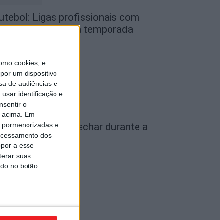
utebol: Ligas profissionais com
ovas regras para a temporada
026/27
de Agosto, 2026
omo cookies, e
por um dispositivo
sa de audiências e
usar identificação e
nsentir o
o acima. Em
is pormenorizadas e
iseu: IP3 volta a fechar durante a
ocessamento dos
oite a partir de...
opor a esse
de Agosto, 2026
terar suas
ndo no botão