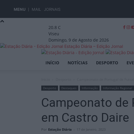
MENU
MAIL
JORNAIS
20.8
C
Viseu
Domingo, 9 de Agosto de 2026
Estação Diária – Edição Jornal
INÍCIO
NOTÍCIAS
DESPORTO
EV
Início
Desporto
Campeonato de Portugal de Futsal
Desporto
Destaques
Informação
Informação Regional
Campeonato de Po
em Castro Daire
Por
Estação Diária
-
17 de Janeiro, 2023