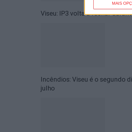
MAIS OP
Viseu: IP3 volta a fechar durant
Incêndios: Viseu é o segundo di
julho