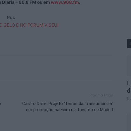
ão Diária – 96.8 FM ou em
www.968.fm
.
Pub
L
d
Próximo artigo
8 
o
Castro Daire: Projeto ‘Terras da Transumância’
em promoção na Feira de Turismo de Madrid