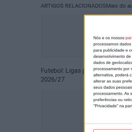
ARTIGOS RELACIONADOS
Mais do a
Nós e os nossos
par
processamos dados p
para publicidade e 
desenvolvimento de 
dados de geolocaliza
processamento por n
Futebol: Ligas profissionais c
alternativa, poderá
2026/27
alterar as suas pref
seus dados pessoais
processamento. As s
preferências ou reti
"Privacidade" na part