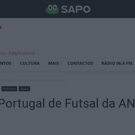
ENTOS
CULTURA
MAIS
CONTACTOS
RÁDIO 96.8 FM
 da ANDDI vai jogar-se em Castro Daire
Notícias
Viseu
rtugal de Futsal da AND