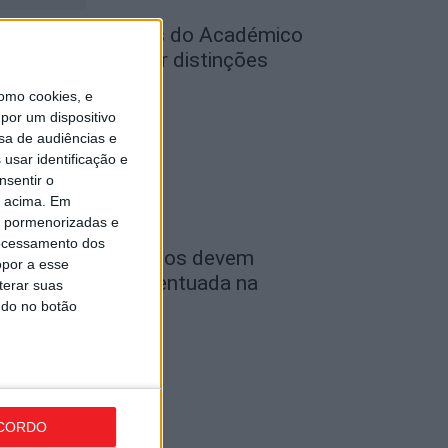
utebol: Jogadores do Académico
 Tondela vão exibir distinções
ficiais nas...
omo cookies, e
de Agosto, 2026
por um dispositivo
sa de audiências e
usar identificação e
nsentir o
o acima. Em
is pormenorizadas e
ocessamento dos
ombustíveis: Preços devem
opor a esse
aixar de forma acentuada na
terar suas
róxima semana
ndo no botão
de Agosto, 2026
CORDO