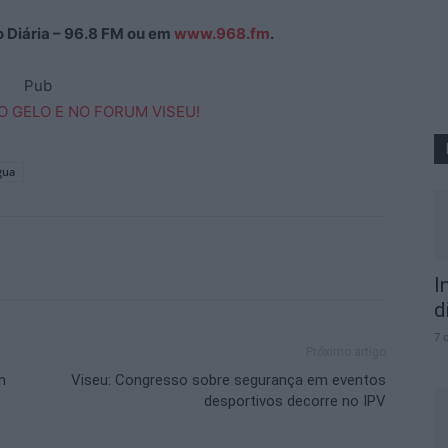
ão Diária – 96.8 FM ou em
www.968.fm
.
Pub
gua
I
d
7 
Próximo artigo
m
Viseu: Congresso sobre segurança em eventos
desportivos decorre no IPV