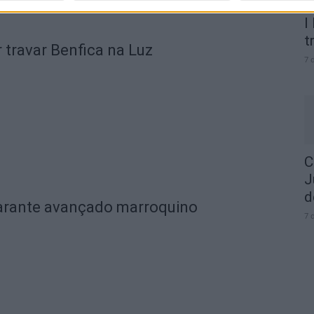
I
t
 travar Benfica na Luz
7 
C
J
d
garante avançado marroquino
7 