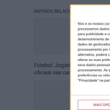
ARTIGOS RELACIONADOS
Mais do a
Nós e os nossos
par
processamos dados p
para publicidade e 
desenvolvimento de 
dados de geolocaliza
processamento por n
alternativa, poderá
alterar as suas pref
Futebol: Jogadores do Académic
seus dados pessoais
processamento. As s
oficiais nas camisolas
preferências ou reti
"Privacidade" na part
MAIS OP