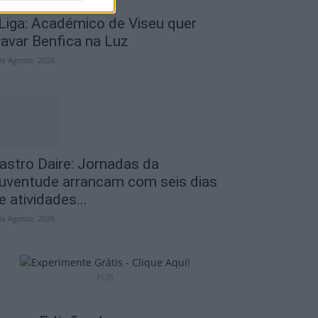
 Liga: Académico de Viseu quer
ravar Benfica na Luz
de Agosto, 2026
astro Daire: Jornadas da
uventude arrancam com seis dias
e atividades...
de Agosto, 2026
PUB