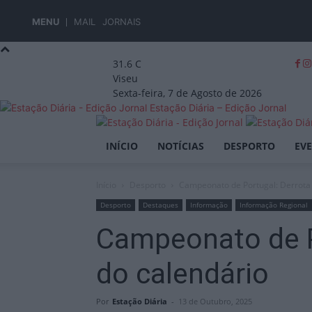
MENU
MAIL
JORNAIS
31.6
C
Viseu
Sexta-feira, 7 de Agosto de 2026
Estação Diária – Edição Jornal
INÍCIO
NOTÍCIAS
DESPORTO
EV
Início
Desporto
Campeonato de Portugal: Derrota 
Desporto
Destaques
Informação
Informação Regional
Campeonato de P
do calendário
Por
Estação Diária
-
13 de Outubro, 2025