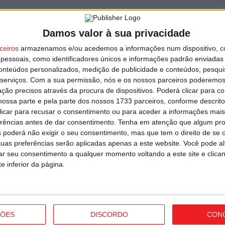
F
utor
e
Damos valor à sua privacidade
o
ceiros
armazenamos e/ou acedemos a informações num dispositivo, c
7 
essoais, como identificadores únicos e informações padrão enviadas 
conteúdos personalizados, medição de publicidade e conteúdos, pesqui
serviços.
Com a sua permissão, nós e os nossos parceiros poderemos 
ção precisos através da procura de dispositivos. Poderá clicar para co
ossa parte e pela parte dos nossos 1733 parceiros, conforme descrit
 clicar para recusar o consentimento ou para aceder a informações ma
erências antes de dar consentimento.
Tenha em atenção que algum pr
C
o e Tondela vão exibir distinções
 poderá não exigir o seu consentimento, mas que tem o direito de se 
b
uas preferências serão aplicadas apenas a este website. Você pode al
p
rar seu consentimento a qualquer momento voltando a este site e clica
e inferior da página.
7 
ÇÕES
DISCORDO
CON