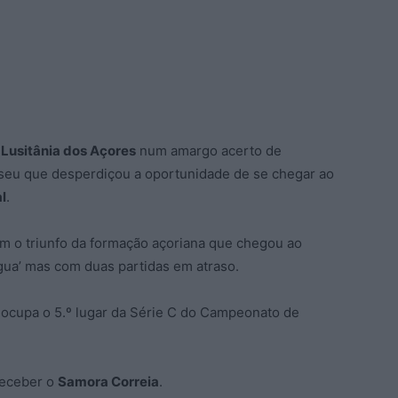
a
Lusitânia dos Açores
num amargo acerto de
Viseu que desperdiçou a oportunidade de se chegar ao
l
.
om o triunfo da formação açoriana que chegou ao
água’ mas com duas partidas em atraso.
 ocupa o 5.º lugar da Série C do Campeonato de
 receber o
Samora Correia
.