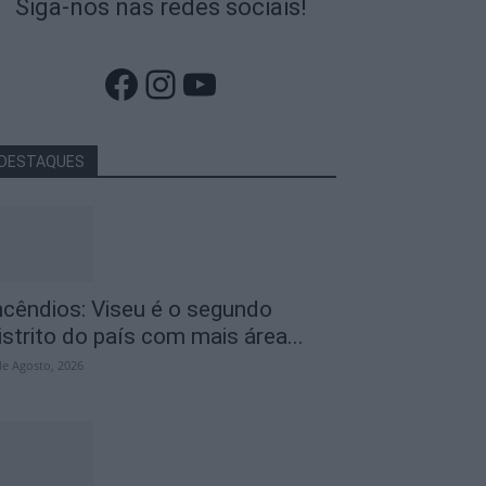
Siga-nos nas redes sociais!
Facebook
Instagram
YouTube
DESTAQUES
ncêndios: Viseu é o segundo
istrito do país com mais área...
de Agosto, 2026