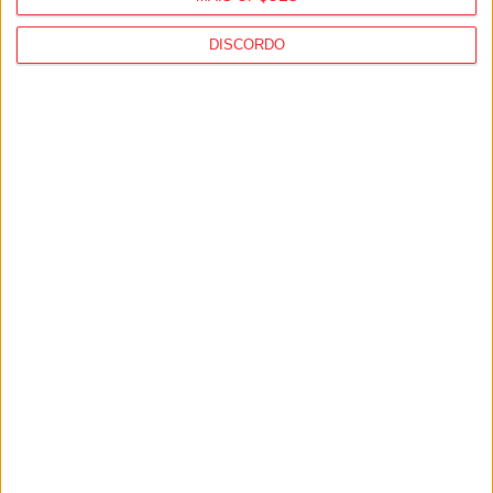
DISCORDO
Taça de Portugal: Equipas do distrito de
Viseu já conhecem adversários