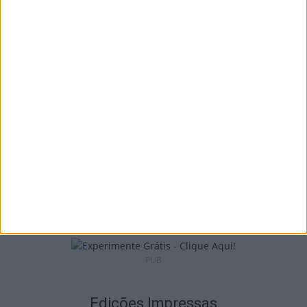
Lamego: Youth Cup junta futsal, andebol e
voleibol em três dias...
6 de Agosto, 2026
Futebol: Académico de Viseu oficializou
contratação de Andro Babić
6 de Agosto, 2026
PUB
Edições Impressas