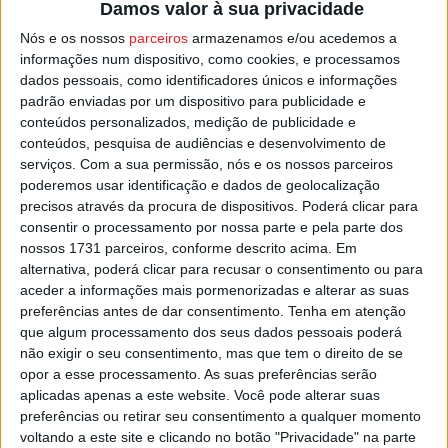
Damos valor à sua privacidade
apenas por uma vez, frente ao Lusitânia dos Açores.
Nós e os nossos
parceiros
armazenamos e/ou acedemos a
informações num dispositivo, como cookies, e processamos
Pela frente tem este domingo o Vitória de Sernache que
dados pessoais, como identificadores únicos e informações
ainda não perdeu fora de casa, tendo apenas duas
padrão enviadas por um dispositivo para publicidade e
derrotas na temporada, uma em casa frente ao Peniche,
conteúdos personalizados, medição de publicidade e
conteúdos, pesquisa de audiências e desenvolvimento de
para o Campeonato, e a eliminação para a Taça de
serviços.
Com a sua permissão, nós e os nossos parceiros
Portugal, também em casa e frente ao Portimonense,
poderemos usar identificação e dados de geolocalização
equipa da Liga 2.
precisos através da procura de dispositivos. Poderá clicar para
consentir o processamento por nossa parte e pela parte dos
nossos 1731 parceiros, conforme descrito acima. Em
Esta e outras notícias para ouvir na Estação Diária – 96.8
alternativa, poderá clicar para recusar o consentimento ou para
FM ou em
www.968.fm
.
aceder a informações mais pormenorizadas e alterar as suas
preferências antes de dar consentimento.
Tenha em atenção
Pub
que algum processamento dos seus dados pessoais poderá
não exigir o seu consentimento, mas que tem o direito de se
opor a esse processamento. As suas preferências serão
aplicadas apenas a este website. Você pode alterar suas
TAGS
Futebol
Mortágua
preferências ou retirar seu consentimento a qualquer momento
voltando a este site e clicando no botão "Privacidade" na parte