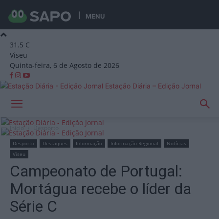
MENU
31.5
C
Viseu
Quinta-feira, 6 de Agosto de 2026
Estação Diária – Edição Jornal
Início
Desporto
Desporto
Destaques
Informação
Informação Regional
Notícias
Viseu
Campeonato de Portugal:
Mortágua recebe o líder da
Série C