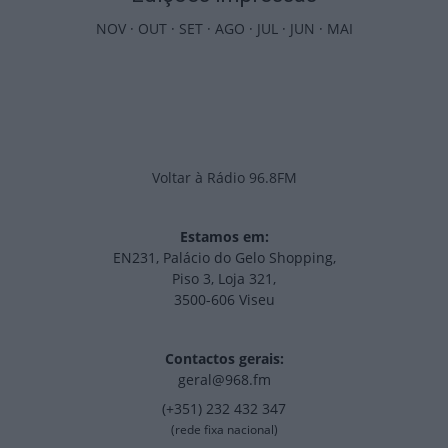
NOV
·
OUT
·
SET
·
AGO
·
JUL
·
JUN
·
MAI
Voltar à Rádio 96.8FM
Estamos em:
EN231, Palácio do Gelo Shopping,
Piso 3, Loja 321,
3500-606 Viseu
Contactos gerais:
geral@968.fm
(+351) 232 432 347
(rede fixa nacional)