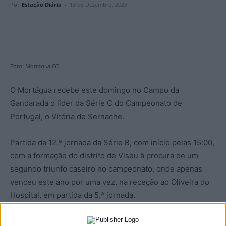
Por
Estação Diária
-
13 de Dezembro, 2025
Foto: Mortágua FC
O Mortágua recebe este domingo no Campo da
Gandarada o líder da Série C do Campeonato de
Portugal, o Vitória de Sernache.
Partida da 12.ª jornada da Série B, com início pelas 15:00,
com a formação do distrito de Viseu à procura de um
segundo triunfo caseiro no campeonato, onde apenas
venceu este ano por uma vez, na receção ao Oliveira do
Hospital, em partida da 5.ª jornada.
Nos restantes jogos empatou por quatro vezes e perdeu