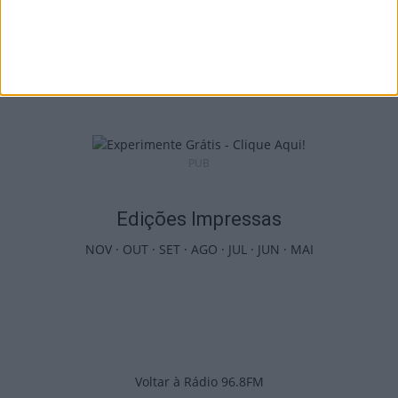
Viseu: APCVD vai instalar nova sede no
Centro Histórico após investimento...
6 de Agosto, 2026
PUB
Edições Impressas
NOV
·
OUT
·
SET
·
AGO
·
JUL
·
JUN
·
MAI
Voltar à Rádio 96.8FM