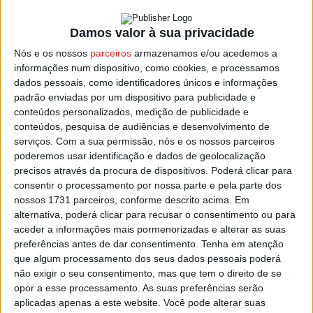
A formação do norte do distrito de Viseu ocupa o 13.º
Damos valor à sua privacidade
lugar, com 20 pontos, a quatro dos lugares de
Nós e os nossos
parceiros
armazenamos e/ou acedemos a
manutenção.
informações num dispositivo, como cookies, e processamos
dados pessoais, como identificadores únicos e informações
Ainda para a Série B, o Clube Desportivo de Cinfães, que
padrão enviadas por um dispositivo para publicidade e
está no 8.º lugar com 26 pontos, vai jogar no terreno do
conteúdos personalizados, medição de publicidade e
conteúdos, pesquisa de audiências e desenvolvimento de
lanterna-vermelha, o Desportivo de Gouveia.
serviços.
Com a sua permissão, nós e os nossos parceiros
poderemos usar identificação e dados de geolocalização
Na Série C, o Grupo Desportivo de Mortágua recebe este
precisos através da procura de dispositivos. Poderá clicar para
domingo o Centro Desportivo de Fátima.
consentir o processamento por nossa parte e pela parte dos
nossos 1731 parceiros, conforme descrito acima. Em
alternativa, poderá clicar para recusar o consentimento ou para
A formação do distrito de Viseu está na luta pelo acesso à
aceder a informações mais pormenorizadas e alterar as suas
Fase de Subida, ocupando atualmente o quarto lugar, a
preferências antes de dar consentimento.
Tenha em atenção
três pontos do segundo classificado, o Benfica de
que algum processamento dos seus dados pessoais poderá
Castelo Branco.
não exigir o seu consentimento, mas que tem o direito de se
opor a esse processamento. As suas preferências serão
aplicadas apenas a este website. Você pode alterar suas
Esta e outras notícias para ouvir na Estação Diária – 96.8