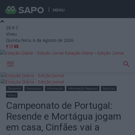
MENU
28.8
C
Viseu
Quinta-feira, 6 de Agosto de 2026
Estação Diária – Edição Jornal
Início
Desporto
Desporto
Destaques
Informação
Informação Regional
Notícias
Viseu
Campeonato de Portugal:
Resende e Mortágua jogam
em casa, Cinfães vai a