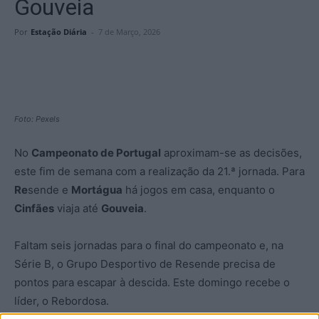
Gouveia
Por
Estação Diária
-
7 de Março, 2026
Foto: Pexels
No
Campeonato de Portugal
aproximam-se as decisões,
este fim de semana com a realização da 21.ª jornada. Para
Re
sende e
Mortágua
há jogos em casa, enquanto o
Cinfães
viaja até
Gouveia
.
Faltam seis jornadas para o final do campeonato e, na
Série B, o Grupo Desportivo de Resende precisa de
pontos para escapar à descida. Este domingo recebe o
líder, o Rebordosa.