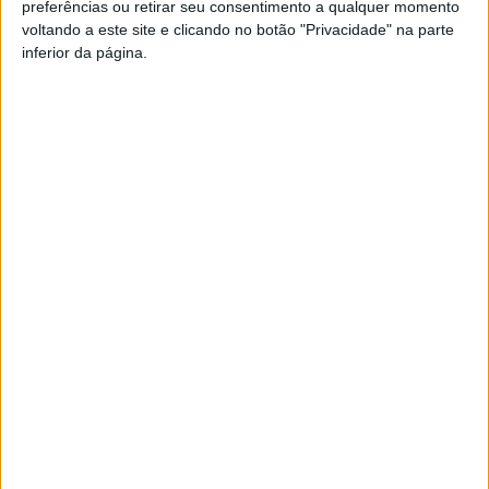
preferências ou retirar seu consentimento a qualquer momento
FM ou em
www.968.fm
.
voltando a este site e clicando no botão "Privacidade" na parte
inferior da página.
Pub
TAGS
Campeonato de Portugal
Futebol
Viseu
Artigo anterior
Próximo artigo
Divisão de Honra: Castro Daire
Futsal: Viseu 2001 regressa a
defende liderança frente ao
casa para receber os Amigos
‘aflito’ Lusitano
de Cerva