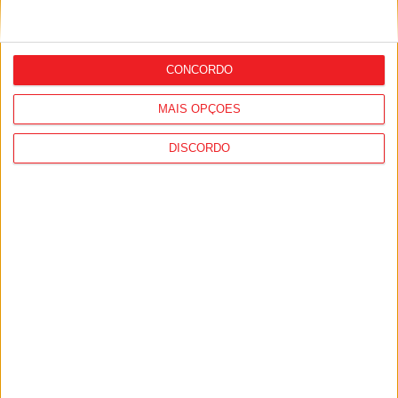
Futebol: Académico de Viseu oficializou
contratação de Andro Babić
CONCORDO
MAIS OPÇÕES
DISCORDO
Desporto: GNR registou quase 1.500
incidentes em eventos desportivos, mais
de 90% no futebol