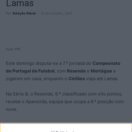
Lamas
Por
Estação Diária
-
25 de Outubro, 2025
Foto: FPF
Este domingo disputa-se a 7.ª jornada do
Campeonato
de Portugal de Futebol
, com
Resende
e
Mortágua
a
jogarem em casa, enquanto o
Cinfães
viaja até Lamas.
Na Série B, o Resende, 9.º classificado com oito pontos,
recebe o Aparecida, equipa que ocupa a 6.ª posição com
nove.
Ainda na mesma série, o Cinfães, 12.º classificado com