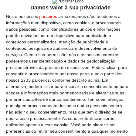
quatro pontos, desloca-se a Lamas para defrontar o
Damos valor à sua privacidade
União, que segue no 7.º lugar com oito.
Nós e os nossos
parceiros
armazenamos e/ou acedemos a
informações num dispositivo, como cookies, e processamos
Mais a sul, na Série C, o Mortágua recebe o Samora
dados pessoais, como identificadores únicos e informações
Correia, numa partida entre duas equipas separadas por
padrão enviadas por um dispositivo para publicidade e
quatro pontos na tabela, com vantagem para a formação
conteúdos personalizados, medição de publicidade e
do distrito de Viseu, que ocupa o 5.º lugar com oito
conteúdos, pesquisa de audiências e desenvolvimento de
serviços.
Com a sua permissão, nós e os nossos parceiros
pontos.
poderemos usar identificação e dados de geolocalização
precisos através da procura de dispositivos. Poderá clicar para
Todas as partidas do Campeonato de Portugal têm início
consentir o processamento por nossa parte e pela parte dos
às 15h00.
nossos 1733 parceiros, conforme descrito acima. Em
alternativa, poderá clicar para recusar o consentimento ou para
aceder a informações mais pormenorizadas e alterar as suas
Esta e outras notícias para ouvir na Estação Diária – 96.8
preferências antes de dar consentimento.
Tenha em atenção
FM ou em
www.968.fm
.
que algum processamento dos seus dados pessoais poderá
não exigir o seu consentimento, mas que tem o direito de se
Pub
opor a esse processamento. As suas preferências serão
aplicadas apenas a este website. Você pode alterar suas
preferências ou retirar seu consentimento a qualquer momento