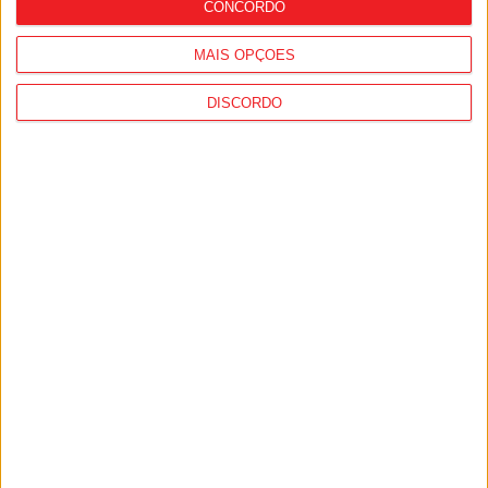
CONCORDO
MAIS OPÇÕES
DISCORDO
Desporto: GNR registou quase 1.500
incidentes em eventos desportivos, mais
de 90% no futebol