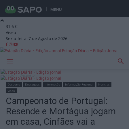
MENU
31.6
C
Viseu
Sexta-feira, 7 de Agosto de 2026
Estação Diária – Edição Jornal
Início
Desporto
Desporto
Destaques
Informação
Informação Regional
Notícias
Viseu
Campeonato de Portugal:
Resende e Mortágua jogam
em casa, Cinfães vai a