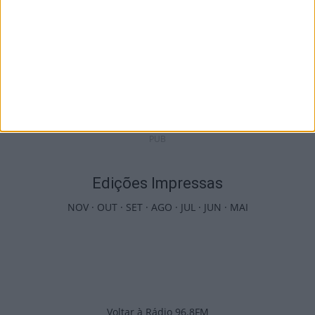
Viseu: Câmara aprova projeto para instalar
54 câmaras de videovigilância em...
6 de Agosto, 2026
PUB
Edições Impressas
NOV
·
OUT
·
SET
·
AGO
·
JUL
·
JUN
·
MAI
Voltar à Rádio 96.8FM