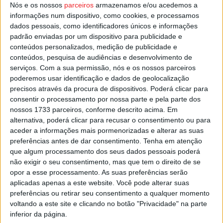
Nós e os nossos
parceiros
armazenamos e/ou acedemos a
As duas partidas estão marcadas para as
15h00
.
informações num dispositivo, como cookies, e processamos
dados pessoais, como identificadores únicos e informações
Esta e outras notícias para ouvir na Estação Diária – 96.8
padrão enviadas por um dispositivo para publicidade e
FM ou em
www.968.fm
.
conteúdos personalizados, medição de publicidade e
conteúdos, pesquisa de audiências e desenvolvimento de
serviços.
Com a sua permissão, nós e os nossos parceiros
Pub
poderemos usar identificação e dados de geolocalização
precisos através da procura de dispositivos. Poderá clicar para
consentir o processamento por nossa parte e pela parte dos
nossos 1733 parceiros, conforme descrito acima. Em
TAGS
Campeonato de Portugal
Cinfães
Futebol
Resende
alternativa, poderá clicar para recusar o consentimento ou para
aceder a informações mais pormenorizadas e alterar as suas
preferências antes de dar consentimento.
Tenha em atenção
que algum processamento dos seus dados pessoais poderá
não exigir o seu consentimento, mas que tem o direito de se
opor a esse processamento. As suas preferências serão
aplicadas apenas a este website. Você pode alterar suas
preferências ou retirar seu consentimento a qualquer momento
voltando a este site e clicando no botão "Privacidade" na parte
Artigo anterior
Próximo artigo
inferior da página.
Divisão de Honra: Dérbi
I LIga: Tondela prolonga série