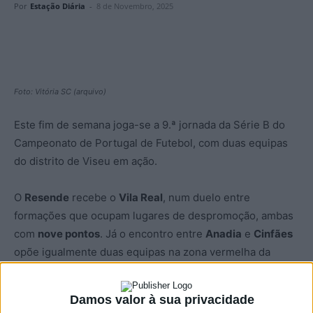
Por
Estação Diária
-
8 de Novembro, 2025
Foto: Vitória SC (arquivo)
Este fim de semana joga-se a 9.ª jornada da Série B do
Campeonato de Portugal de Futebol, com duas equipas
do distrito de Viseu em ação.
O
Resende
recebe o
Vila Real
, num duelo entre
formações que ocupam lugares de despromoção, ambas
com
nove pontos
. Já o encontro entre
Anadia
e
Cinfães
opõe igualmente duas equipas na zona vermelha da
tabela, embora os cinfanenses somem
sete pontos
, mais
cinco
do que o adversário deste domingo.
Damos valor à sua privacidade