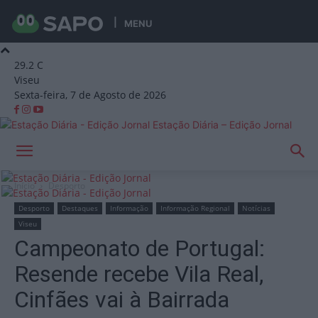
MENU
29.2
C
Viseu
Sexta-feira, 7 de Agosto de 2026
Estação Diária – Edição Jornal
Início
Desporto
Desporto
Destaques
Informação
Informação Regional
Notícias
Viseu
Campeonato de Portugal:
Resende recebe Vila Real,
Cinfães vai à Bairrada