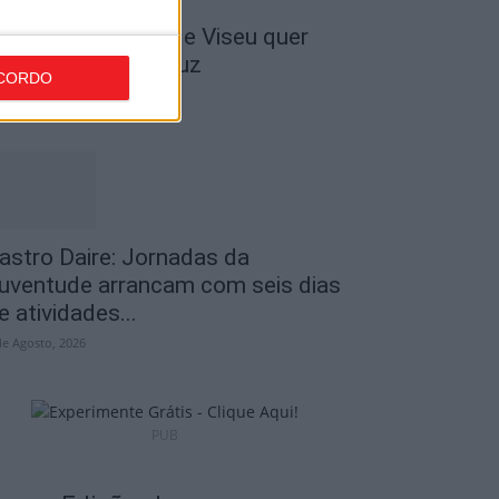
 Liga: Académico de Viseu quer
ravar Benfica na Luz
CORDO
de Agosto, 2026
astro Daire: Jornadas da
uventude arrancam com seis dias
e atividades...
de Agosto, 2026
PUB