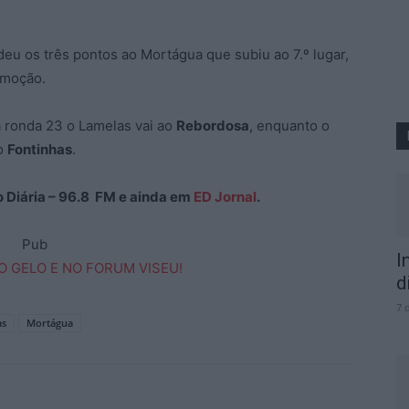
eu os três pontos ao Mortágua que subiu ao 7.º lugar,
omoção.
a ronda 23 o Lamelas vai ao
Rebordosa
, enquanto o
do
Fontinhas
.
ão Diária – 96.8 FM e ainda em
ED Jornal
.
Pub
I
d
7 
as
Mortágua