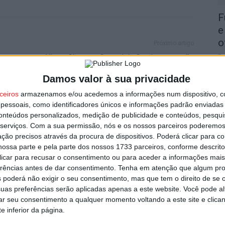
F
e
o
Próximo artigo
7 
Viseu: Obras na Central de Camionagem vão
estar prontas durante este mês de março
Damos valor à sua privacidade
ceiros
armazenamos e/ou acedemos a informações num dispositivo, c
essoais, como identificadores únicos e informações padrão enviadas 
utor
conteúdos personalizados, medição de publicidade e conteúdos, pesqui
serviços.
Com a sua permissão, nós e os nossos parceiros poderemos 
C
ção precisos através da procura de dispositivos. Poderá clicar para co
b
ossa parte e pela parte dos nossos 1733 parceiros, conforme descrit
p
 clicar para recusar o consentimento ou para aceder a informações ma
erências antes de dar consentimento.
Tenha em atenção que algum pr
7 
 poderá não exigir o seu consentimento, mas que tem o direito de se 
uas preferências serão aplicadas apenas a este website. Você pode al
rar seu consentimento a qualquer momento voltando a este site e clica
e inferior da página.
o e Tondela vão exibir distinções