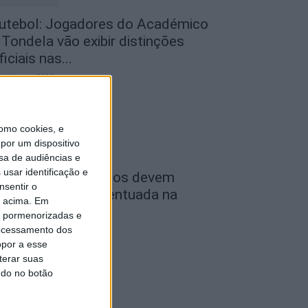
utebol: Jogadores do Académico
 Tondela vão exibir distinções
ficiais nas...
de Agosto, 2026
omo cookies, e
por um dispositivo
sa de audiências e
usar identificação e
ombustíveis: Preços devem
nsentir o
aixar de forma acentuada na
o acima. Em
róxima semana
is pormenorizadas e
ocessamento dos
de Agosto, 2026
opor a esse
terar suas
ndo no botão