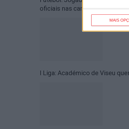
oficiais nas camisolas
MAIS OP
I Liga: Académico de Viseu quer