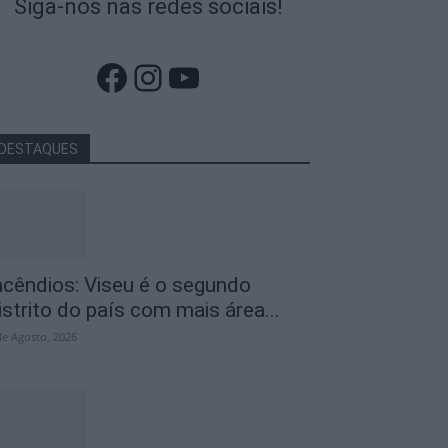
Siga-nos nas redes sociais!
Facebook
Instagram
YouTube
DESTAQUES
ncêndios: Viseu é o segundo
istrito do país com mais área...
de Agosto, 2026