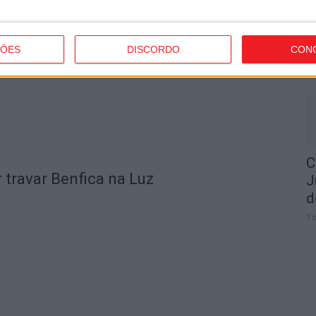
I
t
ÇÕES
DISCORDO
CON
7 
C
 travar Benfica na Luz
J
d
7 