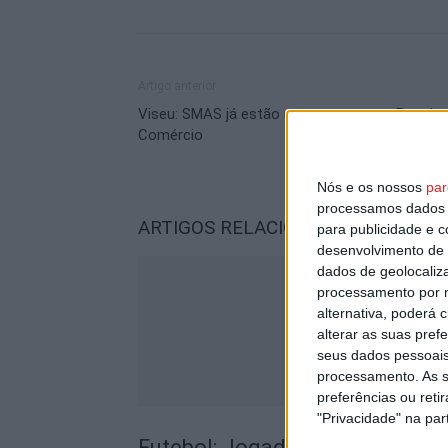
Artigo anterior
Viseu: SMAS já estão na casa nova na Rua do
Comércio
Nós e os nossos
par
processamos dados p
ARTIGOS RELACIONADOS
Mais do a
para publicidade e 
desenvolvimento de 
dados de geolocaliza
processamento por n
alternativa, poderá
alterar as suas pref
seus dados pessoais
processamento. As s
preferências ou reti
"Privacidade" na part
Futebol: Jogadores do Académic