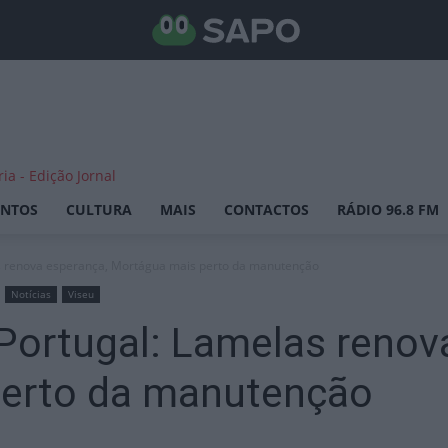
ENTOS
CULTURA
MAIS
CONTACTOS
RÁDIO 96.8 FM
 renova esperança, Mortágua mais perto da manutenção
Notícias
Viseu
ortugal: Lamelas renov
perto da manutenção