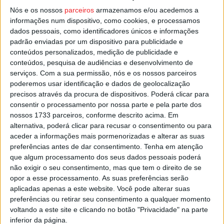
Nós e os nossos
parceiros
armazenamos e/ou acedemos a
expositores, farão o seu próprio recrutamento com base
informações num dispositivo, como cookies, e processamos
na Bolsa de Emprego, refere em comunicado a Viseu
dados pessoais, como identificadores únicos e informações
Marca.
padrão enviadas por um dispositivo para publicidade e
conteúdos personalizados, medição de publicidade e
conteúdos, pesquisa de audiências e desenvolvimento de
Esta e outras notícias para ouvir na Estação Diária – 96.8
serviços.
Com a sua permissão, nós e os nossos parceiros
FM ou em
www.968.fm
.
poderemos usar identificação e dados de geolocalização
precisos através da procura de dispositivos. Poderá clicar para
Pub
consentir o processamento por nossa parte e pela parte dos
nossos 1733 parceiros, conforme descrito acima. Em
alternativa, poderá clicar para recusar o consentimento ou para
aceder a informações mais pormenorizadas e alterar as suas
TAGS
Bolsa de Emprego
Feira de São Mateus
Viseu
preferências antes de dar consentimento.
Tenha em atenção
que algum processamento dos seus dados pessoais poderá
Viseu Marca
não exigir o seu consentimento, mas que tem o direito de se
opor a esse processamento. As suas preferências serão
aplicadas apenas a este website. Você pode alterar suas
preferências ou retirar seu consentimento a qualquer momento
voltando a este site e clicando no botão "Privacidade" na parte
inferior da página.