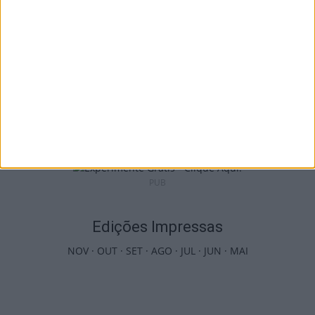
Combustíveis: Preços devem baixar de
forma acentuada na próxima semana
7 de Agosto, 2026
PUB
Edições Impressas
NOV
·
OUT
·
SET
·
AGO
·
JUL
·
JUN
·
MAI