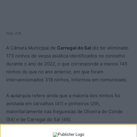
Foto: D.R.
A Câmara Municipal de
Carregal do Sal
diz ter eliminado
173 ninhos de vespa asiática identificados no concelho
durante o ano de 2022, o que corresponde a menos 145
ninhos do que no ano anterior, em que foram
intervencionados 318 ninhos, informou em comunicado.
A autarquia refere ainda que a maioria dos ninhos foi
avistada em carvalhos (41) e pinheiros (29),
maioritariamente nas freguesias de Oliveira do Conde
(54) e de Carregal do Sal (46).
“A proteção civil do concelho tem-se empenhado no