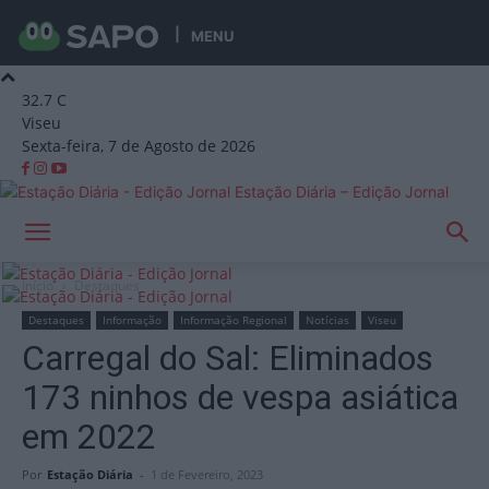
MENU
32.7
C
Viseu
Sexta-feira, 7 de Agosto de 2026
Estação Diária – Edição Jornal
Início
Destaques
Destaques
Informação
Informação Regional
Notícias
Viseu
Carregal do Sal: Eliminados
173 ninhos de vespa asiática
em 2022
Por
Estação Diária
-
1 de Fevereiro, 2023