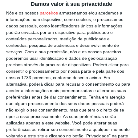
Damos valor à sua privacidade
combate a esta praga respondendo de forma célere às
Nós e os nossos
parceiros
armazenamos e/ou acedemos a
denúncias efetuadas, quer pela população, quer pelas
informações num dispositivo, como cookies, e processamos
instituições”, garante o Município de Carregal do Sal,
dados pessoais, como identificadores únicos e informações
acrescentando que o tratamento e extermínio foi feito
padrão enviadas por um dispositivo para publicidade e
com recurso a meios das corporações de bombeiros do
conteúdos personalizados, medição de publicidade e
conteúdos, pesquisa de audiências e desenvolvimento de
concelho, Cabanas de Viriato (51) e Carregal do Sal (122).
serviços.
Com a sua permissão, nós e os nossos parceiros
poderemos usar identificação e dados de geolocalização
A autarquia reforça ainda o apelo “à colaboração de todos
precisos através da procura de dispositivos. Poderá clicar para
os munícipes na informação relativa a avistamentos ou
consentir o processamento por nossa parte e pela parte dos
nossos 1733 parceiros, conforme descrito acima. Em
suspeitas da existência” de ninhos.
alternativa, poderá clicar para recusar o consentimento ou para
aceder a informações mais pormenorizadas e alterar as suas
Esta e outras notícias para ouvir na Estação Diária – 96.8
preferências antes de dar consentimento.
Tenha em atenção
FM ou em
www.968.fm
.
que algum processamento dos seus dados pessoais poderá
não exigir o seu consentimento, mas que tem o direito de se
opor a esse processamento. As suas preferências serão
Pub
aplicadas apenas a este website. Você pode alterar suas
preferências ou retirar seu consentimento a qualquer momento
voltando a este site e clicando no botão "Privacidade" na parte