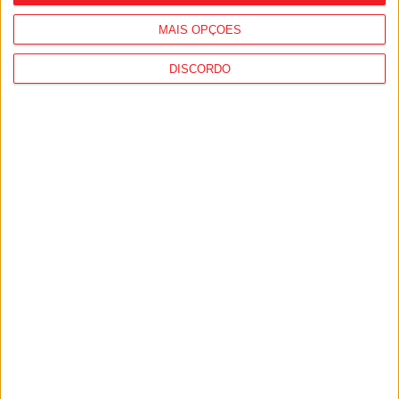
MAIS OPÇÕES
DISCORDO
Carregal do Sal: Município investe 1,8
milhões de euros em novo parque de
lazer