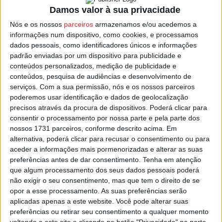
Damos valor à sua privacidade
potenciais interessados e que vão poder receber 13
euros por cada turno de cinco horas.
Nós e os nossos
parceiros
armazenamos e/ou acedemos a
informações num dispositivo, como cookies, e processamos
dados pessoais, como identificadores únicos e informações
Cada voluntário poderá cumprir uma ou duas quinzenas
padrão enviadas por um dispositivo para publicidade e
neste projeto de vigilância florestal, e que este ano irá
conteúdos personalizados, medição de publicidade e
decorrer entre 05 de agosto e 13 de setembro.
conteúdos, pesquisa de audiências e desenvolvimento de
serviços.
Com a sua permissão, nós e os nossos parceiros
poderemos usar identificação e dados de geolocalização
A vigilância será feita com recurso a bicicletas, próprias
precisos através da procura de dispositivos. Poderá clicar para
ou cedidas pela autarquia, e também vigilância a pé, em
consentir o processamento por nossa parte e pela parte dos
percursos previamente definidos pela Câmara de
nossos 1731 parceiros, conforme descrito acima. Em
Carregal do Sal.
alternativa, poderá clicar para recusar o consentimento ou para
aceder a informações mais pormenorizadas e alterar as suas
preferências antes de dar consentimento.
Tenha em atenção
Esta e outras notícias para ouvir na Estação Diária – 96.8
que algum processamento dos seus dados pessoais poderá
FM ou em
www.968.fm
.
não exigir o seu consentimento, mas que tem o direito de se
opor a esse processamento. As suas preferências serão
aplicadas apenas a este website. Você pode alterar suas
Pub
preferências ou retirar seu consentimento a qualquer momento
voltando a este site e clicando no botão "Privacidade" na parte