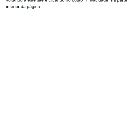
inferior da página.
TAGS
Carregal do Sal
IPDJ
Voluntariado Jovem
Artigo anterior
Próximo artigo
Ténis de Mesa: Aquilino Pinto
Nelas: Ex-Mineiros da Urgeiriça
reconduzido na presidência da
reclamam conclusão da
Associação do Distrito de
‘descontaminação’ das casas
Viseu
ARTIGOS RELACIONADOS
Mais do autor