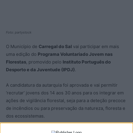
Foto: partystock
O Município de
Carregal do Sal
vai participar em mais
uma edição do
Programa Voluntariado Jovem nas
Florestas
, promovido pelo
Instituto Português do
Desporto e da Juventude (IPDJ)
.
A candidatura da autarquia foi aprovada e vai permitir
‘recrutar’ jovens dos 14 aos 30 anos para os integrar em
ações de vigilância florestal, seja para a deteção precoce
de incêndios ou para preservação da natureza, floresta e
dos ecossistemas.
Para já, e no site do IPDJ, é tempo de inscrições dos