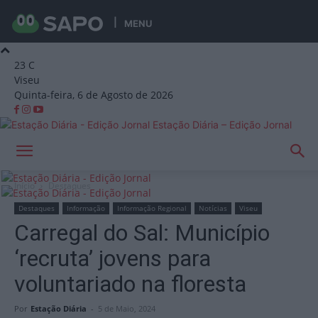
MENU
23
C
Viseu
Quinta-feira, 6 de Agosto de 2026
Estação Diária – Edição Jornal
Início
Destaques
Destaques
Informação
Informação Regional
Notícias
Viseu
Carregal do Sal: Município
‘recruta’ jovens para
voluntariado na floresta
Por
Estação Diária
-
5 de Maio, 2024