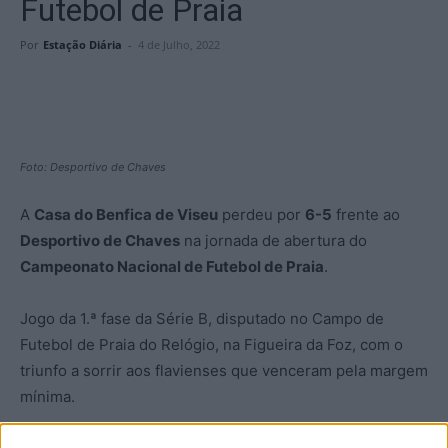
Futebol de Praia
Por
Estação Diária
-
4 de Julho, 2022
Foto: Desportivo de Chaves
A
Casa do Benfica de Viseu
perdeu por
6-5
frente ao
Desportivo de Chaves
na jornada de abertura do
Campeonato Nacional de Futebol de Praia
.
Jogo da 1.ª fase da Série B, disputado no Campo de
Futebol de Praia do Relógio, na Figueira da Foz, com o
triunfo a sorrir aos flavienses que venceram pela margem
mínima.