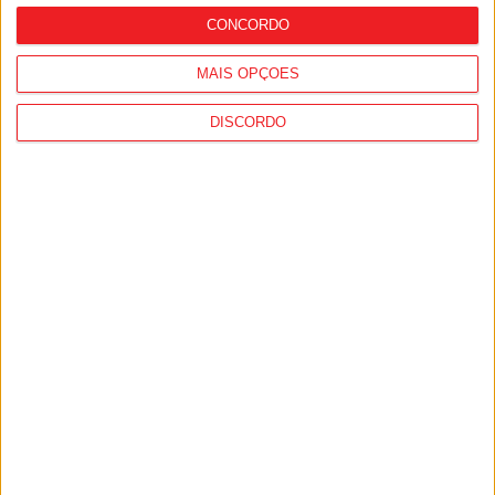
CONCORDO
MAIS OPÇÕES
DISCORDO
Viseu: GNR detém sete suspeitos por
furto de cobre na região