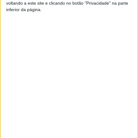
voltando a este site e clicando no botão "Privacidade" na parte
Pub
inferior da página.
TAGS
Casa do Benfica de Viseu
Futebol de Praia
Viseu
Artigo anterior
Próximo artigo
Gonçalo Sobral de regresso
CIM Viseu Dão Lafões
ao Benfica
defende um novo aeroporto
“mais a Norte”