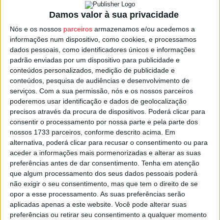
No calendário da formação viseense segue-se o jogo da
2.ª jornada, sábado dia 09 de julho, pelas 10:00,
Damos valor à sua privacidade
defrontando na Póvoa de Varzim a formação da Academia
Nós e os nossos
parceiros
armazenamos e/ou acedemos a
Elite, formação de Famalicão.
informações num dispositivo, como cookies, e processamos
dados pessoais, como identificadores únicos e informações
padrão enviadas por um dispositivo para publicidade e
Esta 1.ª fase na Série B tem um total de oito equipas e
conteúdos personalizados, medição de publicidade e
sete jornadas e apuram-se para a fase seguinte os três
conteúdos, pesquisa de audiências e desenvolvimento de
primeiros classificados.
serviços.
Com a sua permissão, nós e os nossos parceiros
poderemos usar identificação e dados de geolocalização
precisos através da procura de dispositivos. Poderá clicar para
A 2.ª fase terá um total de 16 equipas, que jogarão num
consentir o processamento por nossa parte e pela parte dos
sistema de eliminatórias até se apurarem os dois
nossos 1733 parceiros, conforme descrito acima. Em
finalistas que, além de jogarem pelo título de campeão,
alternativa, poderá clicar para recusar o consentimento ou para
aceder a informações mais pormenorizadas e alterar as suas
garantem a subida à Divisão de Elite, principal escalão do
preferências antes de dar consentimento.
Tenha em atenção
futebol de praia em Portugal.
que algum processamento dos seus dados pessoais poderá
não exigir o seu consentimento, mas que tem o direito de se
Esta e outras notícias para ouvir na Estação Diária – 96.8
opor a esse processamento. As suas preferências serão
FM ou em
www.968.fm
.
aplicadas apenas a este website. Você pode alterar suas
preferências ou retirar seu consentimento a qualquer momento