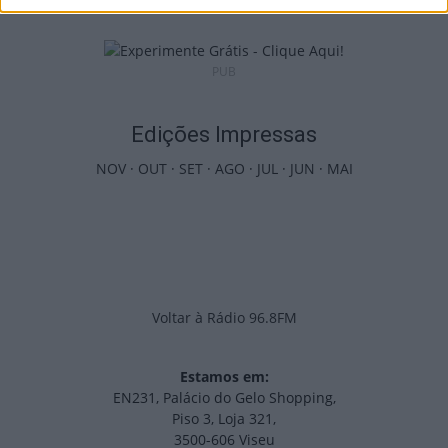
PUB
Edições Impressas
NOV
·
OUT
·
SET
·
AGO
·
JUL
·
JUN
·
MAI
Voltar à Rádio 96.8FM
Estamos em:
EN231, Palácio do Gelo Shopping,
Piso 3, Loja 321,
3500-606 Viseu