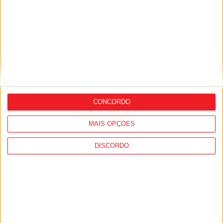
Castro Daire: Secretário de Estado do
Turismo inaugurou o Pombeira Park
CONCORDO
MAIS OPÇÕES
DISCORDO
Castro Daire: Novo Centro Urbano de
Transportes entrou em funcionamento