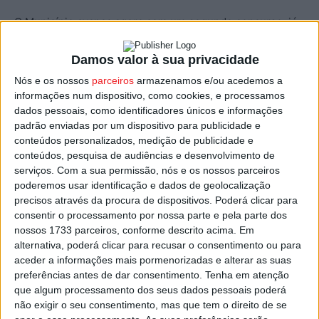
O Município avança agora com um segundo concurso, já
publicado em Diário da República, tendo aumentado a
base em 600 mil euros, para os 7,1 ME.
Damos valor à sua privacidade
Nós e os nossos
parceiros
armazenamos e/ou acedemos a
Paulo Almeida diz que não é nada de novo, e tem
informações num dispositivo, como cookies, e processamos
dados pessoais, como identificadores únicos e informações
acontecido “um pouco por toda a parte, com os custos a
padrão enviadas por um dispositivo para publicidade e
aumentarem e com a quantidade de obras que estão a
conteúdos personalizados, medição de publicidade e
acontecer” no país.
conteúdos, pesquisa de audiências e desenvolvimento de
serviços.
Com a sua permissão, nós e os nossos parceiros
poderemos usar identificação e dados de geolocalização
A Câmara de Castro Daire quer que a obra permita
precisos através da procura de dispositivos. Poderá clicar para
“modernizar um dos grandes polos de desenvolvimento”
consentir o processamento por nossa parte e pela parte dos
do concelho e permitir o “aproveitamento geotérmico
nossos 1733 parceiros, conforme descrito acima. Em
para fornecimento à comunidade”, com um projeto que
alternativa, poderá clicar para recusar o consentimento ou para
aceder a informações mais pormenorizadas e alterar as suas
inclui, entre outras, a requalificação do edifício das
preferências antes de dar consentimento.
Tenha em atenção
Termas do Carvalhal, desde paredes, canalizações e
que algum processamento dos seus dados pessoais poderá
condutas até ao saneamento básico, eletricidade,
não exigir o seu consentimento, mas que tem o direito de se
ventilação e ar condicionado, assim como