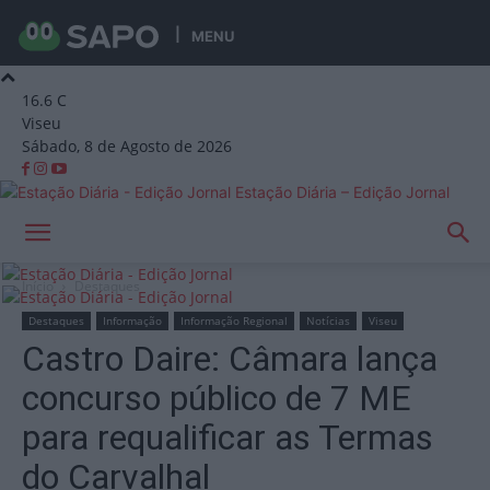
MENU
16.6
C
Viseu
Sábado, 8 de Agosto de 2026
Estação Diária – Edição Jornal
Início
Destaques
Destaques
Informação
Informação Regional
Notícias
Viseu
Castro Daire: Câmara lança
concurso público de 7 ME
para requalificar as Termas
do Carvalhal