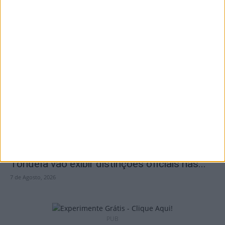
Incêndios: Viseu é o segundo distrito do
país com mais área...
7 de Agosto, 2026
Futebol: Jogadores do Académico e
Tondela vão exibir distinções oficiais nas...
7 de Agosto, 2026
PUB