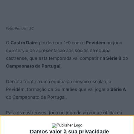
Foto: Pevidém SC
O
Castro Daire
perdeu por 1-0 com o
Pevidém
no jogo
que serviu de apresentação aos sócios da equipa
castrense, que esta temporada vai competir na
Série B
do
Campeonato de Portugal
.
Derrota frente a uma equipa do mesmo escalão, o
Pevidém, formação de Guimarães que vai jogar a
Série A
do Campeonato de Portugal.
Para os castrenses, foco no jogo de arranque oficial da
temporada, agendado para o próximo domingo 18 de
setembro, numa deslocação até à Madeira onde vão
Damos valor à sua privacidade