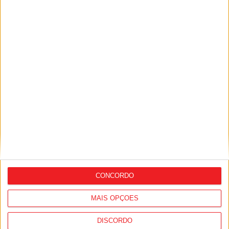
Futebol: Académico de Viseu perto de
fechar reforço para o ataque
CONCORDO
MAIS OPÇÕES
Futebol: Académico de Viseu já inscreveu
Andro Babić na Liga
DISCORDO