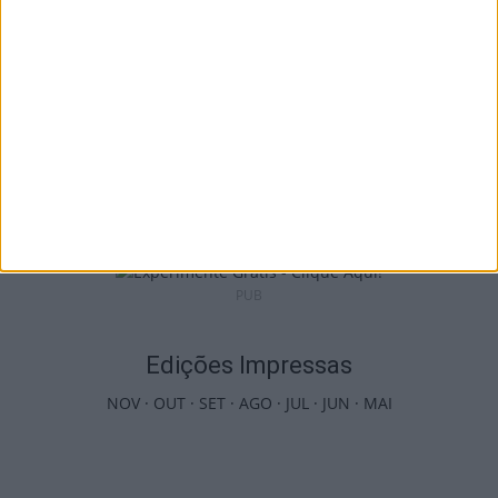
Viseu: APCVD vai instalar nova sede no
Centro Histórico após investimento...
6 de Agosto, 2026
PUB
Edições Impressas
NOV
·
OUT
·
SET
·
AGO
·
JUL
·
JUN
·
MAI