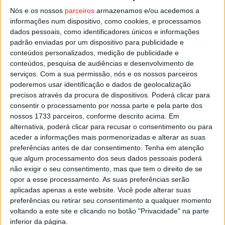
defrontar o
Machico
, em jogo da 1.ª jornada da Série B
Nós e os nossos
parceiros
armazenamos e/ou acedemos a
do Campeonato de Portugal, época 2022/23.
informações num dispositivo, como cookies, e processamos
dados pessoais, como identificadores únicos e informações
O jogo começa pelas 15:00 de domingo.
padrão enviadas por um dispositivo para publicidade e
conteúdos personalizados, medição de publicidade e
conteúdos, pesquisa de audiências e desenvolvimento de
Esta e outras notícias para ouvir na Estação Diária – 96.8
serviços.
Com a sua permissão, nós e os nossos parceiros
FM ou em
www.968.fm
poderemos usar identificação e dados de geolocalização
precisos através da procura de dispositivos. Poderá clicar para
consentir o processamento por nossa parte e pela parte dos
Pub
nossos 1733 parceiros, conforme descrito acima. Em
alternativa, poderá clicar para recusar o consentimento ou para
aceder a informações mais pormenorizadas e alterar as suas
preferências antes de dar consentimento.
Tenha em atenção
TAGS
Castro Daire
Futebol
que algum processamento dos seus dados pessoais poderá
não exigir o seu consentimento, mas que tem o direito de se
opor a esse processamento. As suas preferências serão
aplicadas apenas a este website. Você pode alterar suas
preferências ou retirar seu consentimento a qualquer momento
voltando a este site e clicando no botão "Privacidade" na parte
inferior da página.