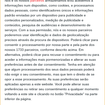
Nós e os nossos
parceiros
armazenamos e/ou acedemos a
Esta e outras notícias para ouvir em desenvolvimento na
informações num dispositivo, como cookies, e processamos
dados pessoais, como identificadores únicos e informações
Estação Diária – 96.8 FM ou em
www.968.fm
.
padrão enviadas por um dispositivo para publicidade e
conteúdos personalizados, medição de publicidade e
Pub
conteúdos, pesquisa de audiências e desenvolvimento de
serviços.
Com a sua permissão, nós e os nossos parceiros
poderemos usar identificação e dados de geolocalização
precisos através da procura de dispositivos. Poderá clicar para
TAGS
Castro Daire
GNR
consentir o processamento por nossa parte e pela parte dos
nossos 1733 parceiros, conforme descrito acima. Em
alternativa, poderá clicar para recusar o consentimento ou para
aceder a informações mais pormenorizadas e alterar as suas
preferências antes de dar consentimento.
Tenha em atenção
que algum processamento dos seus dados pessoais poderá
não exigir o seu consentimento, mas que tem o direito de se
opor a esse processamento. As suas preferências serão
aplicadas apenas a este website. Você pode alterar suas
Artigo anterior
Próximo artigo
preferências ou retirar seu consentimento a qualquer momento
AUTÁRQUICAS 2021: 92
COVID-19: NÚMERO DE CASOS
voltando a este site e clicando no botão "Privacidade" na parte
VISEENSES QUEREM SER
ATIVOS CONTINUA A BAIXAR
inferior da página.
PRESIDENTES DE CÂMARA NO
EM PORTUGAL