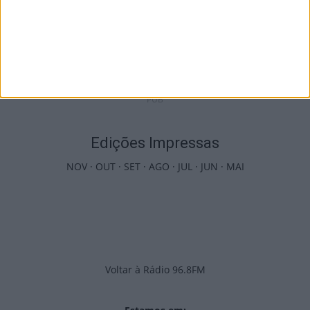
Viseu: APCVD vai instalar nova sede no
Centro Histórico após investimento...
6 de Agosto, 2026
PUB
Edições Impressas
NOV
·
OUT
·
SET
·
AGO
·
JUL
·
JUN
·
MAI
Voltar à Rádio 96.8FM