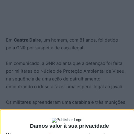
Em
Castro Daire
, um homem, com 81 anos, foi detido
pela GNR por suspeita de caça ilegal.
Em comunicado, a GNR adianta que a detenção foi feita
por militares do Núcleo de Proteção Ambiental de Viseu,
na sequência de uma ação de patrulhamento
encontrando o idoso a fazer uma espera ilegal ao javali.
Os militares apreenderam uma carabina e três munições.
O detido foi constituído arguido e o caso seguiu para o
Tribunal de Castro Daire.
Damos valor à sua privacidade