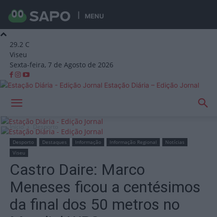
MENU
29.2
C
Viseu
Sexta-feira, 7 de Agosto de 2026
Estação Diária – Edição Jornal
Início
Desporto
Desporto
Destaques
Informação
Informação Regional
Notícias
Viseu
Castro Daire: Marco
Meneses ficou a centésimos
da final dos 50 metros no