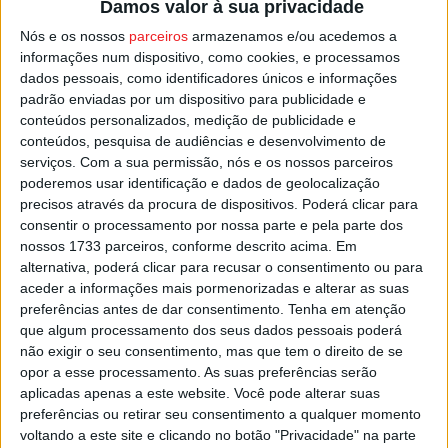
O castrense tem ainda pela frente mais três provas, com
Damos valor à sua privacidade
a presença nos 200 metros estilos, marcada para quarta-
Nós e os nossos
parceiros
armazenamos e/ou acedemos a
feira, no dia 26 de setembro nada os 100 metros costas,
informações num dispositivo, como cookies, e processamos
e no dia seguinte termina a participação no Mundial WPS
dados pessoais, como identificadores únicos e informações
padrão enviadas por um dispositivo para publicidade e
a nadar a prova dos 400 livres.
conteúdos personalizados, medição de publicidade e
conteúdos, pesquisa de audiências e desenvolvimento de
Esta e outras notícias para ouvir na Estação Diária – 96.8
serviços.
Com a sua permissão, nós e os nossos parceiros
FM ou em
www.968.fm
poderemos usar identificação e dados de geolocalização
precisos através da procura de dispositivos. Poderá clicar para
consentir o processamento por nossa parte e pela parte dos
Pub
nossos 1733 parceiros, conforme descrito acima. Em
alternativa, poderá clicar para recusar o consentimento ou para
aceder a informações mais pormenorizadas e alterar as suas
preferências antes de dar consentimento.
Tenha em atenção
TAGS
Castro Daire
Marco Meneses
Natação Adaptada
Viseu
que algum processamento dos seus dados pessoais poderá
não exigir o seu consentimento, mas que tem o direito de se
opor a esse processamento. As suas preferências serão
aplicadas apenas a este website. Você pode alterar suas
preferências ou retirar seu consentimento a qualquer momento
voltando a este site e clicando no botão "Privacidade" na parte