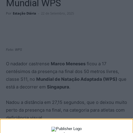
Mundial WPS
Por
Estação Diária
-
22 de Setembro, 2025
Foto: WPS
O nadador castrense
Marco
Meneses
ficou a 17
centésimos da presença na final dos 50 metros livres,
classe S11, no
Mundial de Natação Adaptada (WPS)
que
está a decorrer em
Singapura
.
Nadou a distância em 27,15 segundos, que o deixou muito
perto da presença na final, na categoria para atletas com
deficiência visual.