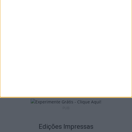
Tondela: Exposição de Fórmula 1 no Museu
do Caramulo ultrapassa os...
6 de Agosto, 2026
Viseu: Câmara aprova projeto para instalar
54 câmaras de videovigilância em...
6 de Agosto, 2026
PUB
Edições Impressas