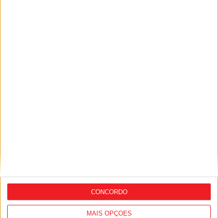
Viseu: APCVD vai instalar nova sede no
Centro Histórico após investimento
municipal de 150 mil euros
CONCORDO
MAIS OPÇÕES