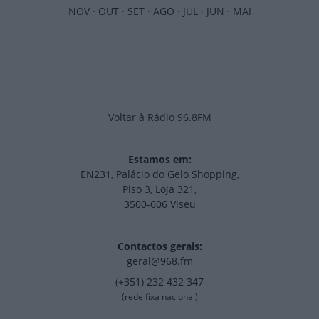
NOV
·
OUT
·
SET
·
AGO
·
JUL
·
JUN
·
MAI
Voltar à Rádio 96.8FM
Estamos em:
EN231, Palácio do Gelo Shopping,
Piso 3, Loja 321,
3500-606 Viseu
Contactos gerais:
geral@968.fm
(+351) 232 432 347
(rede fixa nacional)