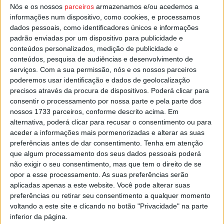
Nós e os nossos
parceiros
armazenamos e/ou acedemos a
que Marco Meneses havia estabelecido há cerca de duas
informações num dispositivo, como cookies, e processamos
semanas em Sheffield, durante as Word Series de
dados pessoais, como identificadores únicos e informações
natação.
padrão enviadas por um dispositivo para publicidade e
conteúdos personalizados, medição de publicidade e
conteúdos, pesquisa de audiências e desenvolvimento de
Esta e outras notícias para ouvir na Estação Diária – 96.8
serviços.
Com a sua permissão, nós e os nossos parceiros
FM ou em
www.968.fm
.
poderemos usar identificação e dados de geolocalização
precisos através da procura de dispositivos. Poderá clicar para
Pub
consentir o processamento por nossa parte e pela parte dos
nossos 1733 parceiros, conforme descrito acima. Em
alternativa, poderá clicar para recusar o consentimento ou para
aceder a informações mais pormenorizadas e alterar as suas
TAGS
Castro Daire
Marco Meneses
Natação Adaptada
preferências antes de dar consentimento.
Tenha em atenção
que algum processamento dos seus dados pessoais poderá
Recorde do Mundo
não exigir o seu consentimento, mas que tem o direito de se
opor a esse processamento. As suas preferências serão
aplicadas apenas a este website. Você pode alterar suas
preferências ou retirar seu consentimento a qualquer momento
voltando a este site e clicando no botão "Privacidade" na parte
inferior da página.