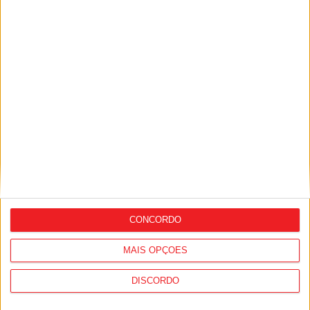
Castro Daire: Assinados contratos para
reforço de fibra ótica no concelho
CONCORDO
Castro Daire: Município assina protocolo
MAIS OPÇÕES
com a Liga dos Combatentes
DISCORDO