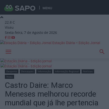
MENU
22.8
C
Viseu
Sexta-feira, 7 de Agosto de 2026
Estação Diária – Edição Jornal
Início
Desporto
Desporto
Destaques
Informação
Informação Regional
Notícias
Viseu
Castro Daire: Marco
Meneses melhorou recorde
mundial que já lhe pertencia