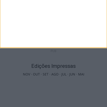
Viseu: Câmara aprova projeto para instalar
54 câmaras de videovigilância em...
6 de Agosto, 2026
PUB
Edições Impressas
NOV
·
OUT
·
SET
·
AGO
·
JUL
·
JUN
·
MAI