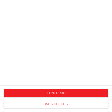
Castro Daire: Assinados contratos para
reforço de fibra ótica no concelho
CONCORDO
MAIS OPÇÕES