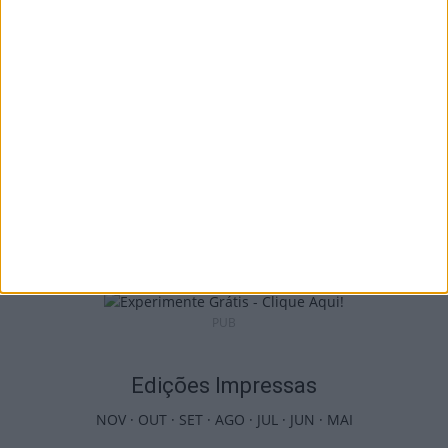
contratação de Andro Babić
6 de Agosto, 2026
Penalva do Castelo: Festa do Vinho Dão
regressa a 23 de...
6 de Agosto, 2026
PUB
Edições Impressas
NOV
·
OUT
·
SET
·
AGO
·
JUL
·
JUN
·
MAI