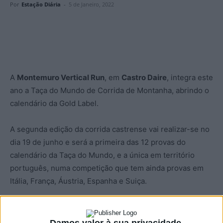
Por
Estação Diária
-
5 de Janeiro, 2022
A
Montemuro Vertical Run
, em
Castro Daire
, integra este
ano a Taça do Mundo de Corrida de Montanha, abrindo o
calendário da Gold Label.
A segunda edição da corrida castrense vai realizar-se no
dia 19 de junho e será a primeira das 12 provas do
calendário da Taça do Mundo, e a única em território
português, numa competição que tem ainda provas em
Itália, França, Áustria, Espanha e Suiça.
Depois de na estreia, em2021, a Montemuro Vertical Run
ter recebido o Campeonato Nacional de Corrida em