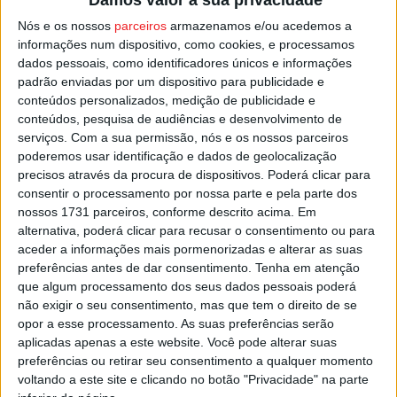
Damos valor à sua privacidade
Montanha, tem este ano o estatuto de prova internacional
Nós e os nossos
parceiros
armazenamos e/ou acedemos a
e no principal calendário mundial da especialidade.
informações num dispositivo, como cookies, e processamos
dados pessoais, como identificadores únicos e informações
padrão enviadas por um dispositivo para publicidade e
Segundo a autarquia de Castro Daire, é o
conteúdos personalizados, medição de publicidade e
reconhecimento “das potencialidades de um vasto
conteúdos, pesquisa de audiências e desenvolvimento de
território para a prática de desportos em natureza em
serviços.
Com a sua permissão, nós e os nossos parceiros
geral, e para as corridas pedestres em montanha, em
poderemos usar identificação e dados de geolocalização
precisos através da procura de dispositivos. Poderá clicar para
particular”.
consentir o processamento por nossa parte e pela parte dos
nossos 1731 parceiros, conforme descrito acima. Em
Esta e outras notícias para ouvir na Estação Diária – 96.8
alternativa, poderá clicar para recusar o consentimento ou para
FM ou em
www.968.fm
.
aceder a informações mais pormenorizadas e alterar as suas
preferências antes de dar consentimento.
Tenha em atenção
que algum processamento dos seus dados pessoais poderá
Pub
não exigir o seu consentimento, mas que tem o direito de se
opor a esse processamento. As suas preferências serão
aplicadas apenas a este website. Você pode alterar suas
preferências ou retirar seu consentimento a qualquer momento
TAGS
Castro Daire
Montemuro Vertical Run
voltando a este site e clicando no botão "Privacidade" na parte