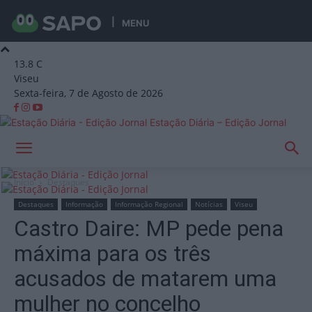
MENU
13.8
C
Viseu
Sexta-feira, 7 de Agosto de 2026
Estação Diária – Edição Jornal
Início
Destaques
Destaques
Informação
Informação Regional
Notícias
Viseu
Castro Daire: MP pede pena
máxima para os três
acusados de matarem uma
mulher no concelho