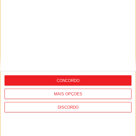
Castro Daire: Novo Centro Urbano de
Transportes entrou em funcionamento
CONCORDO
MAIS OPÇÕES
DISCORDO
Castro Daire: Assinados contratos para