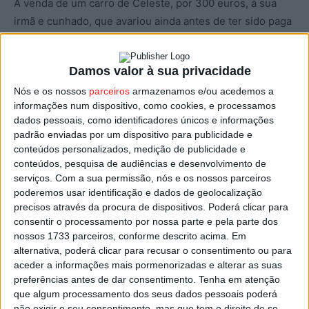
A venda de um carro de Celeste, por 300 euros, à sua
irmã e cunhado, que avariou ainda antes de ter sido paga
a segunda prestação de 150 euros acordada, e “uma teia
de supostos relacionamentos” entre António, Celeste e
Damos valor à sua privacidade
uma das testemunhas, Anabela, terão motivado o crime,
Nós e os nossos
parceiros
armazenamos e/ou acedemos a
considerou o procurador.
informações num dispositivo, como cookies, e processamos
dados pessoais, como identificadores únicos e informações
O MP mostrou-se convencido de que, entre as 06:00 e as
padrão enviadas por um dispositivo para publicidade e
07:00 de 23 de fevereiro, numa altura em que o
conteúdos personalizados, medição de publicidade e
conteúdos, pesquisa de audiências e desenvolvimento de
companheiro de Celeste já tinha saído para trabalhar e
serviços.
Com a sua permissão, nós e os nossos parceiros
esta estava a dormir sozinha, António e Afonso entraram
poderemos usar identificação e dados de geolocalização
dentro de casa e o último disparou os três tiros de
precisos através da procura de dispositivos. Poderá clicar para
caçadeira que a mataram, enquanto a sua irmã Alice
consentir o processamento por nossa parte e pela parte dos
vigiava “as imediações da casa”.
nossos 1733 parceiros, conforme descrito acima. Em
alternativa, poderá clicar para recusar o consentimento ou para
aceder a informações mais pormenorizadas e alterar as suas
Uma televisão furtada em casa de Celeste foi
preferências antes de dar consentimento.
Tenha em atenção
posteriormente apreendida na busca à casa de Afonso,
que algum processamento dos seus dados pessoais poderá
acrescentou o procurador.
não exigir o seu consentimento, mas que tem o direito de se