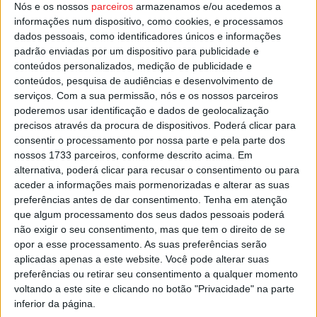
Nós e os nossos
parceiros
armazenamos e/ou acedemos a
brevemente uma nova data para que o passeio possa
informações num dispositivo, como cookies, e processamos
realizar-se com segurança.
dados pessoais, como identificadores únicos e informações
padrão enviadas por um dispositivo para publicidade e
Esta e outras notícias para ouvir na Estação Diária – 96.8
conteúdos personalizados, medição de publicidade e
FM ou em
www.968.fm
conteúdos, pesquisa de audiências e desenvolvimento de
serviços.
Com a sua permissão, nós e os nossos parceiros
poderemos usar identificação e dados de geolocalização
Pub
precisos através da procura de dispositivos. Poderá clicar para
consentir o processamento por nossa parte e pela parte dos
nossos 1733 parceiros, conforme descrito acima. Em
alternativa, poderá clicar para recusar o consentimento ou para
TAGS
Castro Daire
aceder a informações mais pormenorizadas e alterar as suas
preferências antes de dar consentimento.
Tenha em atenção
que algum processamento dos seus dados pessoais poderá
não exigir o seu consentimento, mas que tem o direito de se
opor a esse processamento. As suas preferências serão
aplicadas apenas a este website. Você pode alterar suas
preferências ou retirar seu consentimento a qualquer momento
voltando a este site e clicando no botão "Privacidade" na parte
inferior da página.
Artigo anterior
Próximo artigo