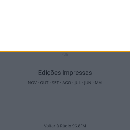
Futebol: 2.ª Divisão Distrital de Viseu já tem
séries e calendário
9 de Agosto, 2026
PUB
Edições Impressas
NOV
·
OUT
·
SET
·
AGO
·
JUL
·
JUN
·
MAI
Voltar à Rádio 96.8FM