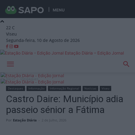
MENU
22
C
Viseu
Segunda-feira, 10 de Agosto de 2026
Estação Diária – Edição Jornal
Início
Destaques
Destaques
Informação
Informação Regional
Notícias
Viseu
Castro Daire: Município adia
passeio sénior a Fátima
Por
Estação Diária
-
2 de Julho, 2026