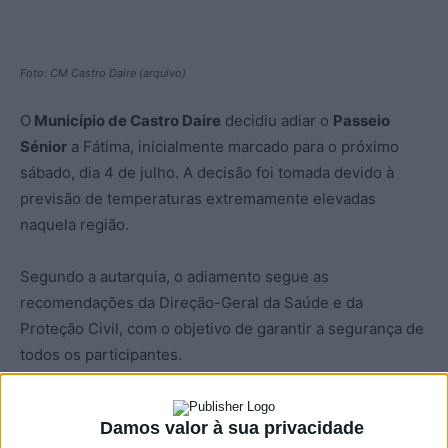
Foto: CM Castro Daire (arquivo)
O
Município de Castro Daire
decidiu adiar o
Passeio
Sénior
a Fátima, inicialmente marcado para o próximo
sábado, dia 4 de julho. A decisão foi tomada devido à
previsão de temperaturas extremamente elevadas
naquela região.
Segundo a autarquia, o adiamento segue as
recomendações da Direção-Geral da Saúde e da
Proteção Civil, com o objetivo de garantir a segurança de
todos os participantes.
A autarquia garante que o evento não foi cancelado,
Damos valor à sua privacidade
apenas temporariamente adiado, e promete anunciar