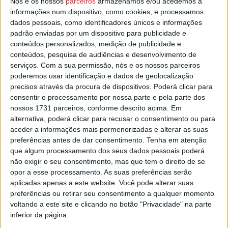
Nós e os nossos
parceiros
armazenamos e/ou acedemos a
Câmara Municipal de Castro Daire.
informações num dispositivo, como cookies, e processamos
dados pessoais, como identificadores únicos e informações
padrão enviadas por um dispositivo para publicidade e
Esta e outras notícias para ouvir na Estação Diária – 96.8
conteúdos personalizados, medição de publicidade e
FM ou em
www.968.fm
.
conteúdos, pesquisa de audiências e desenvolvimento de
serviços.
Com a sua permissão, nós e os nossos parceiros
Pub
poderemos usar identificação e dados de geolocalização
precisos através da procura de dispositivos. Poderá clicar para
consentir o processamento por nossa parte e pela parte dos
nossos 1731 parceiros, conforme descrito acima. Em
alternativa, poderá clicar para recusar o consentimento ou para
TAGS
Castro Daire
Passeio Sénior 60+
aceder a informações mais pormenorizadas e alterar as suas
preferências antes de dar consentimento.
Tenha em atenção
que algum processamento dos seus dados pessoais poderá
não exigir o seu consentimento, mas que tem o direito de se
opor a esse processamento. As suas preferências serão
aplicadas apenas a este website. Você pode alterar suas
preferências ou retirar seu consentimento a qualquer momento
voltando a este site e clicando no botão "Privacidade" na parte
Artigo anterior
Próximo artigo
inferior da página.
Natação: Ouro, prata e bronze
Viseu: Exposição sobre