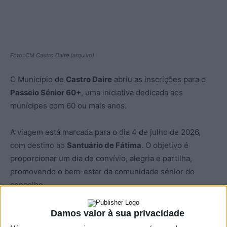
Foto: CM Castro Daire (arquivo)
O Município de
Castro Daire
abriu as inscrições para o
Passeio Sénior 60+
, uma iniciativa dedicada aos
munícipes com 60 ou mais anos.
A viagem está marcada para o dia 4 de julho de 2026,
com destino ao
Santuário de Fátima
. O objetivo é
proporcionar um dia de convívio, alegria e partilha,
promovendo o bem-estar da comunidade sénior do
concelho.
As inscrições decorrem entre 4 e 29 de maio de 2026 e
Damos valor à sua privacidade
podem ser feitas no Gabinete de Apoio ao Idoso da