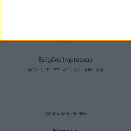
Viseu: APCVD vai instalar nova sede no
Centro Histórico após investimento...
6 de Agosto, 2026
PUB
Edições Impressas
NOV
·
OUT
·
SET
·
AGO
·
JUL
·
JUN
·
MAI
Voltar à Rádio 96.8FM
Estamos em: