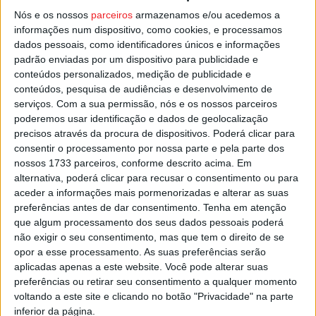
através de formulário online. O objetivo é aumentar o
Nós e os nossos
parceiros
armazenamos e/ou acedemos a
informações num dispositivo, como cookies, e processamos
conhecimento sobre a doença e melhorar os cuidados
dados pessoais, como identificadores únicos e informações
prestados aos doentes asmáticos, promovendo
padrão enviadas por um dispositivo para publicidade e
simultaneamente hábitos de vida saudável na
conteúdos personalizados, medição de publicidade e
comunidade.
conteúdos, pesquisa de audiências e desenvolvimento de
serviços.
Com a sua permissão, nós e os nossos parceiros
poderemos usar identificação e dados de geolocalização
Esta e outras notícias para ouvir na Estação Diária – 96.8
precisos através da procura de dispositivos. Poderá clicar para
FM ou em
www.968.fm
.
consentir o processamento por nossa parte e pela parte dos
nossos 1733 parceiros, conforme descrito acima. Em
alternativa, poderá clicar para recusar o consentimento ou para
Pub
aceder a informações mais pormenorizadas e alterar as suas
preferências antes de dar consentimento.
Tenha em atenção
que algum processamento dos seus dados pessoais poderá
não exigir o seu consentimento, mas que tem o direito de se
TAGS
Caminhasma
Castro Daire
opor a esse processamento. As suas preferências serão
aplicadas apenas a este website. Você pode alterar suas
preferências ou retirar seu consentimento a qualquer momento
voltando a este site e clicando no botão "Privacidade" na parte
inferior da página.