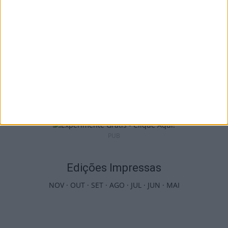
Viseu: Câmara aprova projeto para instalar
54 câmaras de videovigilância em...
6 de Agosto, 2026
PUB
Edições Impressas
NOV
·
OUT
·
SET
·
AGO
·
JUL
·
JUN
·
MAI