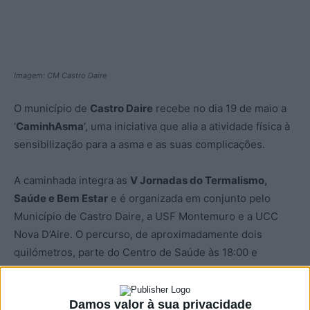
Imagem: CM Castro Daire
O município de
Castro Daire
recebe no dia 19 de maio a
‘
CaminhAsma
‘, uma iniciativa que alia a atividade física à
sensibilização para a asma e as suas complicações.
A caminhada integra as
V Jornadas do Termalismo,
Saúde e Bem Estar
e é organizada em conjunto pelo
Município de Castro Daire, a USF Montemuro e a UCC
Nova D’Aire. O percurso, de aproximadamente dois
quilómetros, parte do Centro de Saúde às 18:00 e
termina nas Piscinas Municipais.
Damos valor à sua privacidade
A participação é gratuita, mas requer inscrição prévia